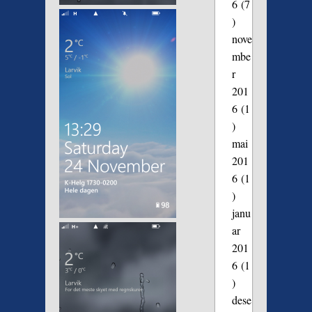
6
(7
)
nove
mbe
r
201
6
(1
)
mai
201
6
(1
)
janu
ar
201
6
(1
)
dese