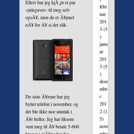
Ellers har jeg kjÃ¸pt et par
febr
«julegaver» til meg selv
uar
ogsÃ¥, men de er Ã¥pnet
201
nÃ¥ for Ã¥ si det slik.
3
(3
)
janu
ar
201
3
(5
)
dese
mbe
r
De siste Ã¥rene har jeg
201
byttet telefon i november, og
2
(1
det ble ikke noe unntak i
5)
Ã¥r heller. Jeg har liksom
nove
vent meg til Ã¥ betale 5-600
mbe
kroner i mÃ¥neden for