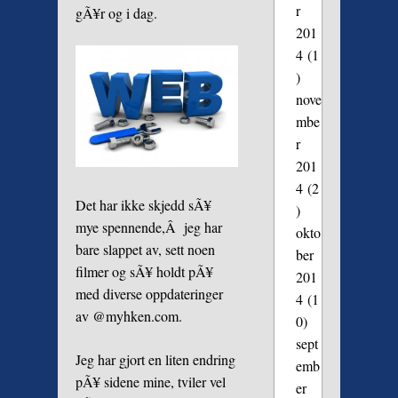
r
gÃ¥r og i dag.
201
4
(1
)
nove
mbe
r
201
4
(2
Det har ikke skjedd sÃ¥
)
mye spennende,Â jeg har
okto
bare slappet av, sett noen
ber
filmer og sÃ¥ holdt pÃ¥
201
med diverse oppdateringer
4
(1
av @myhken.com.
0)
sept
Jeg har gjort en liten endring
emb
pÃ¥ sidene mine, tviler vel
er