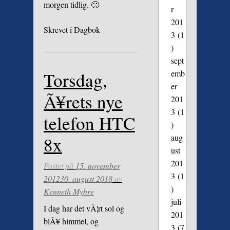
morgen tidlig. 🙁
r
201
Skrevet i
Dagbok
3
(1
)
sept
emb
Torsdag,
er
Ã¥rets nye
201
3
(1
telefon HTC
)
aug
8x
ust
201
Postet på
15. november
3
(1
2012
30. august 2018
av
)
Kenneth Myhre
juli
I dag har det vÃ¦rt sol og
201
blÃ¥ himmel, og
3
(7