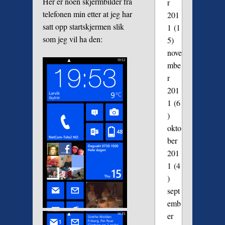
Her er noen skjermbilder fra
r
telefonen min etter at jeg har
201
satt opp startskjermen slik
1
(1
som jeg vil ha den:
5)
nove
mbe
r
201
1
(6
)
okto
ber
201
1
(4
)
sept
emb
er