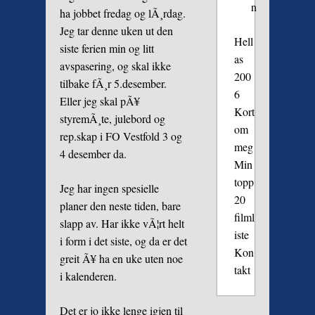
n
ha jobbet fredag og lÃ¸rdag.
Jeg tar denne uken ut den
Hell
siste ferien min og litt
as
avspasering, og skal ikke
200
tilbake fÃ¸r 5.desember.
6
Eller jeg skal pÃ¥
Kort
styremÃ¸te, julebord og
om
rep.skap i FO Vestfold 3 og
meg
4 desember da.
Min
topp
Jeg har ingen spesielle
20
planer den neste tiden, bare
filml
slapp av. Har ikke vÃ¦rt helt
iste
i form i det siste, og da er det
Kon
greit Ã¥ ha en uke uten noe
takt
i kalenderen.
Det er jo ikke lenge igjen til