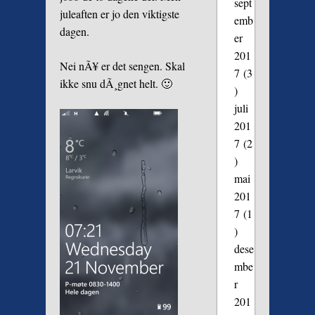
sept
juleaften er jo den viktigste
emb
dagen.
er
201
Nei nÃ¥ er det sengen. Skal
7
(3
ikke snu dÃ¸gnet helt. 🙂
)
juli
201
7
(2
)
mai
201
7
(1
)
dese
mbe
r
201