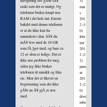
navigering osv gÃ¥r sÃ¥
3)
raskt som det er muligt. Og
mar
telefonen bruker knapt noe
s
RAM i det hele tatt. Eneste
201
bakdel med denne telefonen
2
(1
er at du ikke kan ha
0)
minnekort i den. SÃ¥ du
febr
mÃ¥ leve med de 16 GB
uar
som fÃ¸lger med, og bare ca
201
12 av dem er ledige. Det er
2
(1
ikke noe problem for meg,
2)
siden jeg ikke bruker
janu
telefonen til musikk og film
ar
etc. Men det er likevel en
201
begrensning som det ikke
2
(1
gÃ¥r an Ã¥ gjÃ¸re noe
0)
med.
dese
mbe