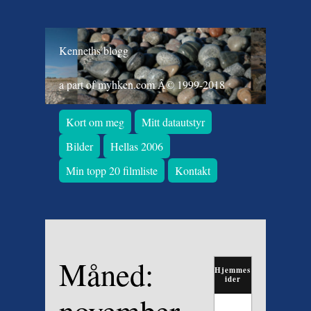
Kenneths blogg
a part of myhken.com Â© 1999-2018
Kort om meg
Mitt datautstyr
Bilder
Hellas 2006
Min topp 20 filmliste
Kontakt
Måned:
Hjemmes
ider