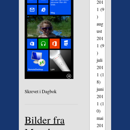
201
1
(9
)
aug
ust
201
1
(9
)
juli
201
1
(1
8)
juni
Skrevet i
Dagbok
201
1
(1
0)
Bilder fra
mai
201