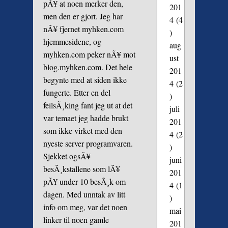
pÃ¥ at noen merker den,
201
men den er gjort. Jeg har
4
(4
nÃ¥ fjernet myhken.com
)
hjemmesidene, og
aug
myhken.com peker nÃ¥ mot
ust
blog.myhken.com. Det hele
201
begynte med at siden ikke
4
(2
fungerte. Etter en del
)
feilsÃ¸king fant jeg ut at det
juli
var temaet jeg hadde brukt
201
som ikke virket med den
4
(2
nyeste server programvaren.
)
Sjekket ogsÃ¥
juni
besÃ¸kstallene som lÃ¥
201
pÃ¥ under 10 besÃ¸k om
4
(1
dagen. Med unntak av litt
)
info om meg, var det noen
mai
linker til noen gamle
201