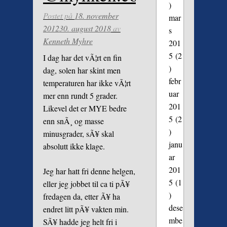
)
Postet på
18. november
mar
2012
30. august 2018
av
s
Kenneth Myhre
201
5
(2
I dag har det vÃ¦rt en fin
)
dag, solen har skint men
febr
temperaturen har ikke vÃ¦rt
uar
mer enn rundt 5 grader.
201
Likevel det er MYE bedre
5
(2
enn snÃ¸ og masse
)
minusgrader, sÃ¥ skal
janu
absolutt ikke klage.
ar
201
Jeg har hatt fri denne helgen,
5
(1
eller jeg jobbet til ca ti pÃ¥
)
fredagen da, etter Ã¥ ha
dese
endret litt pÃ¥ vakten min.
mbe
SÃ¥ hadde jeg helt fri i