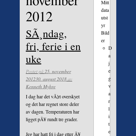
november
Mitt
data
2012
utst
yr
SÃ¸ndag,
Bild
er
fri, ferie i en
D
uke
a
j
e
Postet på
25. november
g
2012
30. august 2018
av
v
Kenneth Myhre
a
I dag har det vÃ¦rt overskyet
r
og det har regnet store deler
l
av dagen. Temperaturen har
i
ligget pÃ¥ rundt tre grader.
t
e
Jeg har hatt fri i dag etter Ã¥