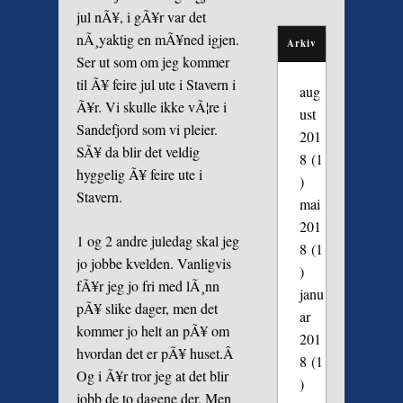
jul nÃ¥, i gÃ¥r var det
nÃ¸yaktig en mÃ¥ned igjen.
Arkiv
Ser ut som om jeg kommer
til Ã¥ feire jul ute i Stavern i
aug
Ã¥r. Vi skulle ikke vÃ¦re i
ust
Sandefjord som vi pleier.
201
SÃ¥ da blir det veldig
8
(1
hyggelig Ã¥ feire ute i
)
Stavern.
mai
201
1 og 2 andre juledag skal jeg
8
(1
jo jobbe kvelden. Vanligvis
)
fÃ¥r jeg jo fri med lÃ¸nn
janu
pÃ¥ slike dager, men det
ar
kommer jo helt an pÃ¥ om
201
hvordan det er pÃ¥ huset.Â
8
(1
Og i Ã¥r tror jeg at det blir
)
jobb de to dagene der. Men