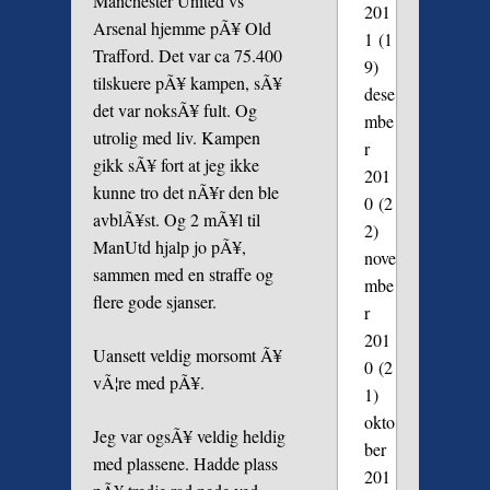
Manchester United vs
201
Arsenal hjemme pÃ¥ Old
1
(1
Trafford. Det var ca 75.400
9)
tilskuere pÃ¥ kampen, sÃ¥
dese
det var noksÃ¥ fult. Og
mbe
utrolig med liv. Kampen
r
gikk sÃ¥ fort at jeg ikke
201
kunne tro det nÃ¥r den ble
0
(2
avblÃ¥st. Og 2 mÃ¥l til
2)
ManUtd hjalp jo pÃ¥,
nove
sammen med en straffe og
mbe
flere gode sjanser.
r
201
Uansett veldig morsomt Ã¥
0
(2
vÃ¦re med pÃ¥.
1)
okto
Jeg var ogsÃ¥ veldig heldig
ber
med plassene. Hadde plass
201