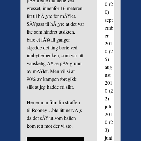
pÃ¥ tredje rad nede ved
0
(2
gresset, innenfor 16 meteren
0)
litt til hÃ¸yre for mÃ¥let.
sept
SÃ¥pass til hÃ¸yre at det var
emb
lite som hindret utsikten,
er
bare et fÃ¥tall ganger
201
skjedde det ting borte ved
0
(2
innbytterbenken, som var litt
5)
vanskelig Ã¥ se pÃ¥ grunn
aug
av mÃ¥let. Men vil si at
ust
90% av kampen foregikk
201
slik at jeg hadde fri sikt.
0
(2
2)
Her er min film fra straffen
juli
til Rooney…ble litt nervÃ¸s
201
da det sÃ¥ ut som ballen
0
(2
kom rett mot der vi sto.
3)
juni