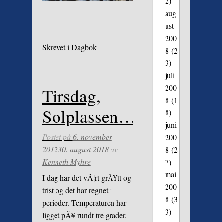
2)
aug
ust
200
Skrevet i
Dagbok
8
(2
3)
juli
200
Tirsdag,
8
(1
Solplassen…
8)
juni
Postet på
6. november
200
2012
30. august 2018
av
8
(2
Kenneth Myhre
7)
mai
I dag har det vÃ¦rt grÃ¥tt og
200
trist og det har regnet i
8
(3
perioder. Temperaturen har
3)
ligget pÃ¥ rundt tre grader.