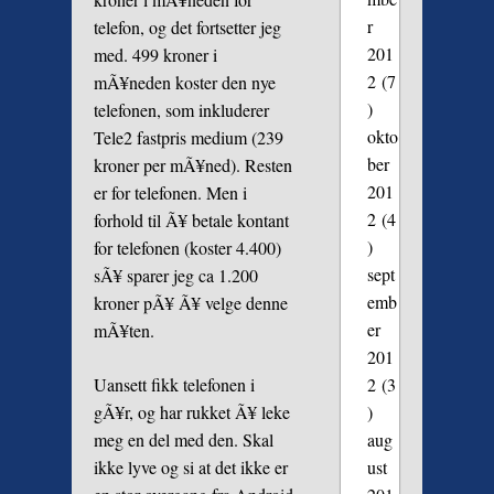
r
telefon, og det fortsetter jeg
201
med. 499 kroner i
2
(7
mÃ¥neden koster den nye
)
telefonen, som inkluderer
okto
Tele2 fastpris medium (239
ber
kroner per mÃ¥ned). Resten
201
er for telefonen. Men i
2
(4
forhold til Ã¥ betale kontant
)
for telefonen (koster 4.400)
sept
sÃ¥ sparer jeg ca 1.200
emb
kroner pÃ¥ Ã¥ velge denne
er
mÃ¥ten.
201
Uansett fikk telefonen i
2
(3
gÃ¥r, og har rukket Ã¥ leke
)
meg en del med den. Skal
aug
ikke lyve og si at det ikke er
ust