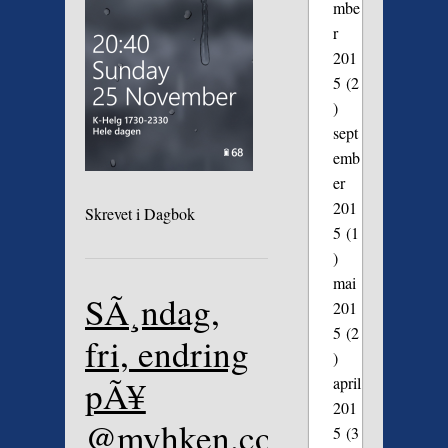
mbe
r
201
5
(2
)
sept
emb
er
201
Skrevet i
Dagbok
5
(1
)
mai
SÃ¸ndag,
201
5
(2
fri, endring
)
april
pÃ¥
201
@myhken.com
5
(3