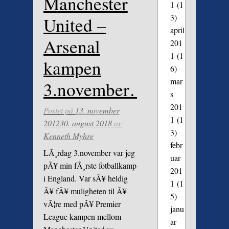
Manchester
1
(1
3)
United –
april
Arsenal
201
1
(1
kampen
6)
mar
3.november…
s
201
Postet på
13. november
1
(1
2012
30. august 2018
av
3)
Kenneth Myhre
febr
LÃ¸rdag 3.november var jeg
uar
pÃ¥ min fÃ¸rste fotballkamp
201
i England. Var sÃ¥ heldig
1
(1
Ã¥ fÃ¥ muligheten til Ã¥
5)
vÃ¦re med pÃ¥ Premier
janu
League kampen mellom
ar