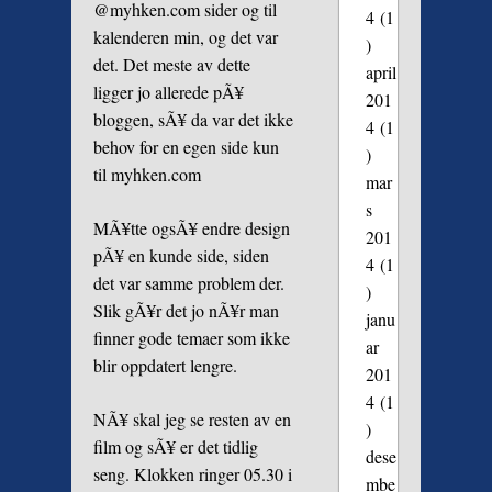
@myhken.com sider og til
4
(1
kalenderen min, og det var
)
det. Det meste av dette
april
ligger jo allerede pÃ¥
201
bloggen, sÃ¥ da var det ikke
4
(1
behov for en egen side kun
)
til myhken.com
mar
s
MÃ¥tte ogsÃ¥ endre design
201
pÃ¥ en kunde side, siden
4
(1
det var samme problem der.
)
Slik gÃ¥r det jo nÃ¥r man
janu
finner gode temaer som ikke
ar
blir oppdatert lengre.
201
4
(1
NÃ¥ skal jeg se resten av en
)
film og sÃ¥ er det tidlig
dese
seng. Klokken ringer 05.30 i
mbe