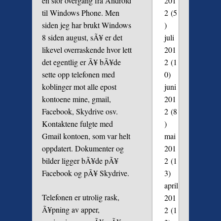
en stor overgang fra Android
201
til Windows Phone. Men
2
(5
siden jeg har brukt Windows
)
8 siden august, sÃ¥ er det
juli
likevel overraskende hvor lett
201
det egentlig er Ã¥ bÃ¥de
2
(1
sette opp telefonen med
0)
koblinger mot alle epost
juni
kontoene mine, gmail,
201
Facebook, Skydrive osv.
2
(8
Kontaktene fulgte med
)
Gmail kontoen, som var helt
mai
oppdatert. Dokumenter og
201
bilder ligger bÃ¥de pÃ¥
2
(1
Facebook og pÃ¥ Skydrive.
3)
april
Telefonen er utrolig rask,
201
Ã¥pning av apper,
2
(1