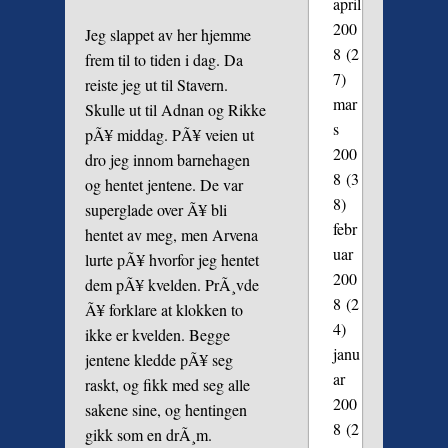
april
200
Jeg slappet av her hjemme
8
(2
frem til to tiden i dag. Da
7)
reiste jeg ut til Stavern.
mar
Skulle ut til Adnan og Rikke
s
pÃ¥ middag. PÃ¥ veien ut
200
dro jeg innom barnehagen
8
(3
og hentet jentene. De var
8)
superglade over Ã¥ bli
febr
hentet av meg, men Arvena
uar
lurte pÃ¥ hvorfor jeg hentet
200
dem pÃ¥ kvelden. PrÃ¸vde
8
(2
Ã¥ forklare at klokken to
4)
ikke er kvelden. Begge
janu
jentene kledde pÃ¥ seg
ar
raskt, og fikk med seg alle
200
sakene sine, og hentingen
8
(2
gikk som en drÃ¸m.