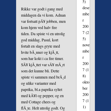
5)
dese
Rikke var godt i gang med
mbe
middagen da vi kom. Adnan
r
var fortsatt pÃ¥ jobben, men
200
kom hjem ved halv fire
7
(2
tiden. Da spiste vi en utrolig
5)
god middag, Pasul, kort
nove
fortalt en slags gryte med
mbe
hvite bÃ¸nner og kjÃ¸tt,
r
som har kokt i ca fire timer.
200
SÃ¥ kjÃ¸ttet var sÃ¥ mÃ¸rt
7
(1
som det kunne bli. Dette
8)
spiste vi sammen med brÃ¸d
okto
og ulike varianter med
ber
paprika, bl.a paprika syltet
200
med kÃ¥l og pepper, og en
7
(1
med Cottage chees og
1)
flÃ¸te. Helt utrolig godt. Og