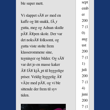
sept
ble super mett.
emb
er
Vi slappet sÃ¥ av med en
200
kaffe og litt snakk, fÃ¸r
7
(1
gutta, meg og Adnan skulle
0)
pÃ¥ Ã¥pen skole. Der var
aug
det noksÃ¥ folksomt, og
ust
gutta viste stolte frem
200
klasserommene sine,
7
(1
tegninger og bilder. Og sÃ¥
1)
var det jo en masse kaker
juli
Ã¥ fÃ¥ kjÃ¸pt til hyggelige
200
priser. Veldig hyggelig Ã¥
7
(1
vÃ¦re med pÃ¥, og vi ble
4)
sittende der frem til syv
juni
tiden.
200
7
(1