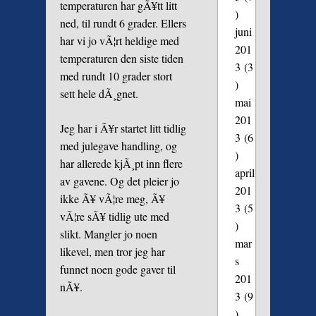
temperaturen har gÃ¥tt litt
)
ned, til rundt 6 grader. Ellers
juni
har vi jo vÃ¦rt heldige med
201
temperaturen den siste tiden
3
(3
med rundt 10 grader stort
)
sett hele dÃ¸gnet.
mai
201
Jeg har i Ã¥r startet litt tidlig
3
(6
med julegave handling, og
)
har allerede kjÃ¸pt inn flere
april
av gavene. Og det pleier jo
201
ikke Ã¥ vÃ¦re meg, Ã¥
3
(5
vÃ¦re sÃ¥ tidlig ute med
)
slikt. Mangler jo noen
mar
likevel, men tror jeg har
s
funnet noen gode gaver til
201
nÃ¥.
3
(9
)