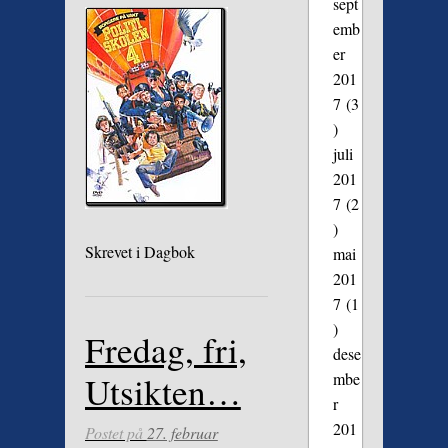
sept
emb
er
201
7
(3
)
juli
201
7
(2
)
Skrevet i
Dagbok
mai
201
7
(1
)
Fredag, fri,
dese
mbe
Utsikten…
r
201
Postet på
27. februar