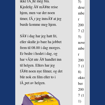
ikke fÃ¸lte meg bra.
5)
Kjedelig Ã¥ mÃ¥tte reise
dese
hjem, men var der noen
mbe
timer, fÃ¸r jeg innsÃ¥ at jeg
r
burde komme meg hjem.
200
7
(2
SÃ¥ i dag har jeg hatt fri,
5)
eller skulle jo bare ha jobbet
nove
frem til 08.00 i dag morges.
mbe
Er bedre i hodet i dag, og
r
har vÃ¦rt ute Ã¥ handlet inn
200
til helgen. Ellers har jeg
7
(1
fÃ¥tt noen nye filmer, og det
8)
blir nok en film eller to i
okto
lÃ¸pet av helgen.
ber
200
7
(1
1)