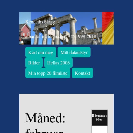
Kenneths blogg
a part of myhken.com Â© 1999-2018
Kort om meg
Mitt datautstyr
Bilder
Hellas 2006
Min topp 20 filmliste
Kontakt
Måned:
Hjemmes
ider