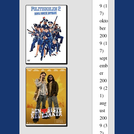
9
(1
7)
okto
ber
200
9
(1
7)
sept
emb
er
200
9
(2
1)
aug
ust
200
9
(3
2)