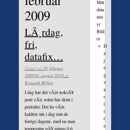
februar
Mitt
data
2009
utst
yr
LÃ¸rdag,
Bild
er
fri,
D
datafix…
a
j
e
Postet på
28. februar
g
2009
30. august 2018
av
v
Kenneth Myhre
a
I dag har det vÃ¦rt noksÃ¥
r
pent vÃ¦r, solen har skint i
l
perioder. Det ha vÃ¦rt
i
kaldere ute i dag enn de
t
forrige dagene, med en max
e
temperatur pÃ¥ minus 0.6