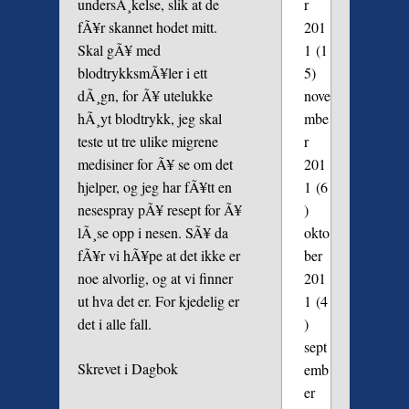
r
undersÃ¸kelse, slik at de
201
fÃ¥r skannet hodet mitt.
1
(1
Skal gÃ¥ med
5)
blodtrykksmÃ¥ler i ett
nove
dÃ¸gn, for Ã¥ utelukke
mbe
hÃ¸yt blodtrykk, jeg skal
r
teste ut tre ulike migrene
201
medisiner for Ã¥ se om det
1
(6
hjelper, og jeg har fÃ¥tt en
)
nesespray pÃ¥ resept for Ã¥
okto
lÃ¸se opp i nesen. SÃ¥ da
ber
fÃ¥r vi hÃ¥pe at det ikke er
201
noe alvorlig, og at vi finner
1
(4
ut hva det er. For kjedelig er
)
det i alle fall.
sept
Skrevet i
Dagbok
emb
er