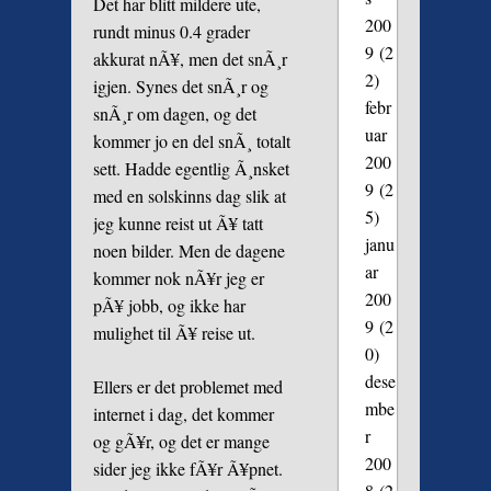
Det har blitt mildere ute,
200
rundt minus 0.4 grader
9
(2
akkurat nÃ¥, men det snÃ¸r
2)
igjen. Synes det snÃ¸r og
febr
snÃ¸r om dagen, og det
uar
kommer jo en del snÃ¸ totalt
200
sett. Hadde egentlig Ã¸nsket
9
(2
med en solskinns dag slik at
5)
jeg kunne reist ut Ã¥ tatt
janu
noen bilder. Men de dagene
ar
kommer nok nÃ¥r jeg er
200
pÃ¥ jobb, og ikke har
9
(2
mulighet til Ã¥ reise ut.
0)
dese
Ellers er det problemet med
mbe
internet i dag, det kommer
r
og gÃ¥r, og det er mange
200
sider jeg ikke fÃ¥r Ã¥pnet.
8
(2