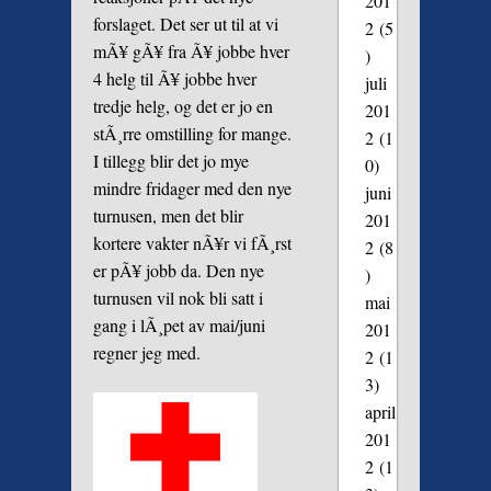
201
forslaget. Det ser ut til at vi
2
(5
mÃ¥ gÃ¥ fra Ã¥ jobbe hver
)
4 helg til Ã¥ jobbe hver
juli
tredje helg, og det er jo en
201
stÃ¸rre omstilling for mange.
2
(1
I tillegg blir det jo mye
0)
mindre fridager med den nye
juni
turnusen, men det blir
201
kortere vakter nÃ¥r vi fÃ¸rst
2
(8
er pÃ¥ jobb da. Den nye
)
turnusen vil nok bli satt i
mai
gang i lÃ¸pet av mai/juni
201
regner jeg med.
2
(1
3)
april
201
2
(1