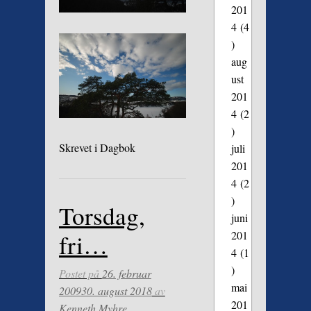
201
4
(4
)
aug
ust
201
4
(2
)
Skrevet i
Dagbok
juli
201
4
(2
)
Torsdag,
juni
201
fri…
4
(1
)
Postet på
26. februar
mai
2009
30. august 2018
av
201
Kenneth Myhre