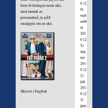
0
(2
frem til fredagen neste uke,
0)
med unntak av
sept
personalmÃ¸te pÃ¥
emb
onsdagen om en uke.
er
201
0
(2
5)
aug
ust
201
0
(2
2)
juli
201
Skrevet i
Dagbok
0
(2
3)
juni