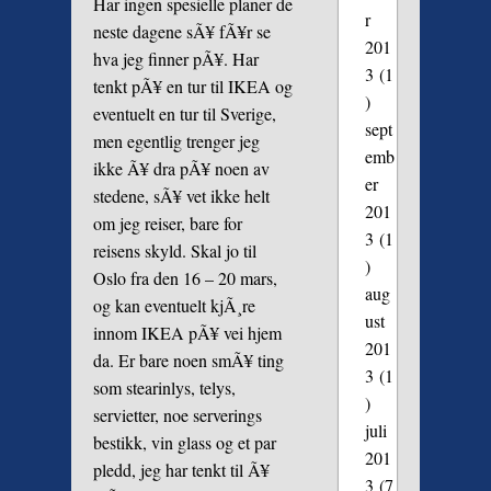
Har ingen spesielle planer de
r
neste dagene sÃ¥ fÃ¥r se
201
hva jeg finner pÃ¥. Har
3
(1
tenkt pÃ¥ en tur til IKEA og
)
eventuelt en tur til Sverige,
sept
men egentlig trenger jeg
emb
ikke Ã¥ dra pÃ¥ noen av
er
stedene, sÃ¥ vet ikke helt
201
om jeg reiser, bare for
3
(1
reisens skyld. Skal jo til
)
Oslo fra den 16 – 20 mars,
aug
og kan eventuelt kjÃ¸re
ust
innom IKEA pÃ¥ vei hjem
201
da. Er bare noen smÃ¥ ting
3
(1
som stearinlys, telys,
)
servietter, noe serverings
juli
bestikk, vin glass og et par
201
pledd, jeg har tenkt til Ã¥
3
(7