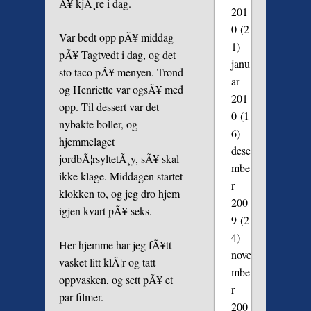
Ã¥ kjÃ¸re i dag.
201
0
(2
Var bedt opp pÃ¥ middag
1)
pÃ¥ Tagtvedt i dag, og det
janu
sto taco pÃ¥ menyen. Trond
ar
og Henriette var ogsÃ¥ med
201
opp. Til dessert var det
0
(1
nybakte boller, og
6)
hjemmelaget
dese
jordbÃ¦rsyltetÃ¸y, sÃ¥ skal
mbe
ikke klage. Middagen startet
r
klokken to, og jeg dro hjem
200
igjen kvart pÃ¥ seks.
9
(2
4)
Her hjemme har jeg fÃ¥tt
nove
vasket litt klÃ¦r og tatt
mbe
oppvasken, og sett pÃ¥ et
r
par filmer.
200