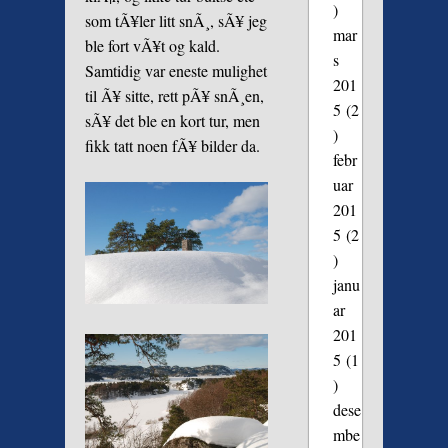
)
som tÃ¥ler litt snÃ¸, sÃ¥ jeg
mar
ble fort vÃ¥t og kald.
s
Samtidig var eneste mulighet
201
til Ã¥ sitte, rett pÃ¥ snÃ¸en,
5
(2
sÃ¥ det ble en kort tur, men
)
fikk tatt noen fÃ¥ bilder da.
febr
uar
201
5
(2
)
janu
ar
201
5
(1
)
dese
mbe