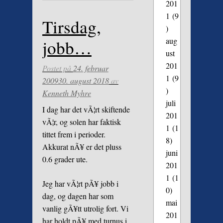
201
1
(9
Tirsdag,
)
aug
jobb…
ust
201
Postet på
24. februar
1
(9
2009
30. august 2018
av
)
Kenneth Myhre
juli
I dag har det vÃ¦rt skiftende
201
vÃ¦r, og solen har faktisk
1
(1
tittet frem i perioder.
8)
Akkurat nÃ¥ er det pluss
juni
0.6 grader ute.
201
1
(1
Jeg har vÃ¦rt pÃ¥ jobb i
0)
dag, og dagen har som
mai
vanlig gÃ¥tt utrolig fort. Vi
201
har holdt pÃ¥ med turnus i