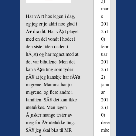
3)
mar
s
Har vÃ¦rt hos legen i dag,
201
og jeg er jo aldri noe glad i
2
(1
Ã¥ dra dit. Har vÃ¦rt plaget
0)
med en del vondt i hodet i
febr
den siste tiden (siden i
uar
hÃ¸st) og har regnet med at
201
det var bihulene. Men det
2
(1
kan vÃ¦re ting som tyder
2)
pÃ¥ at jeg kanskje har fÃ¥tt
janu
migrene. Mamma har jo
ar
migrene, og flere andre i
201
familien. SÃ¥ det kan ikke
2
(1
utelukkes. Men legen
0)
Ã¸nsker mange tester av
dese
meg for Ã¥ utelukke ting.
mbe
SÃ¥ jeg skal bl.a til MR