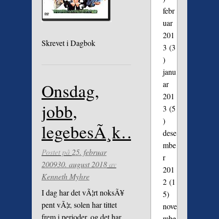
febr
uar
201
Skrevet i
Dagbok
3
(3
)
janu
ar
Onsdag,
201
jobb,
3
(5
)
legebesÃ¸k…
dese
mbe
Postet på
25. februar
r
2009
30. august 2018
av
201
Kenneth Myhre
2
(1
I dag har det vÃ¦rt noksÃ¥
5)
pent vÃ¦r, solen har tittet
nove
frem i perioder, og det har
mbe