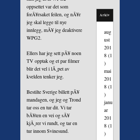
oppsettet var det som
forÃ¥rsaket feilen, og nÃ¥r
Arkiv
jeg skal legge til nye
innlegg, mÃ¥ jeg deaktivere
aug
WPG2.
ust
201
Ellers har jeg sett pÃ¥ noen
8
(1
TV opptak og et par filmer
)
blir det vel i lÃ¸pet av
mai
kvelden tenker jeg.
201
8
(1
Bestilte Sverige billett pÃ¥
)
mandagen, og jeg og Trond
janu
tar oss en tur dit. Vi tar
ar
bÃ¥ten en vei og sÃ¥
201
kjÃ¸rer vi rundt, og tar en
8
(1
tur innom Svinesund.
)