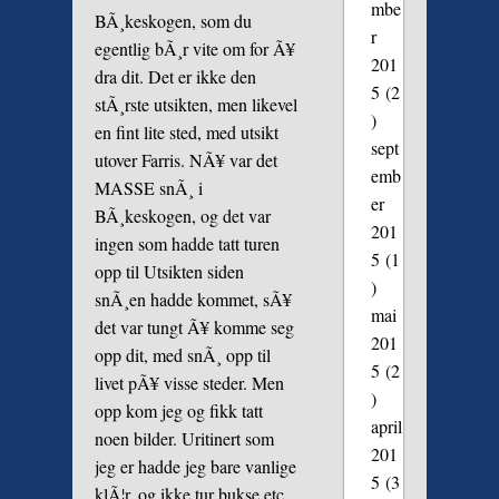
mbe
BÃ¸keskogen, som du
r
egentlig bÃ¸r vite om for Ã¥
201
dra dit. Det er ikke den
5
(2
stÃ¸rste utsikten, men likevel
)
en fint lite sted, med utsikt
sept
utover Farris. NÃ¥ var det
emb
MASSE snÃ¸ i
er
BÃ¸keskogen, og det var
201
ingen som hadde tatt turen
5
(1
opp til Utsikten siden
)
snÃ¸en hadde kommet, sÃ¥
mai
det var tungt Ã¥ komme seg
201
opp dit, med snÃ¸ opp til
5
(2
livet pÃ¥ visse steder. Men
)
opp kom jeg og fikk tatt
april
noen bilder. Uritinert som
201
jeg er hadde jeg bare vanlige
5
(3
klÃ¦r, og ikke tur bukse etc