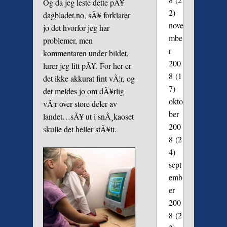
Og da jeg leste dette pÃ¥
2)
dagbladet.no, sÃ¥ forklarer
nove
jo det hvorfor jeg har
mbe
problemer, men
r
kommentaren under bildet,
200
lurer jeg litt pÃ¥. For her er
8
(1
det ikke akkurat fint vÃ¦r, og
7)
det meldes jo om dÃ¥rlig
okto
vÃ¦r over store deler av
ber
landet…sÃ¥ ut i snÃ¸kaoset
200
skulle det heller stÃ¥tt.
8
(2
4)
sept
emb
er
200
8
(2