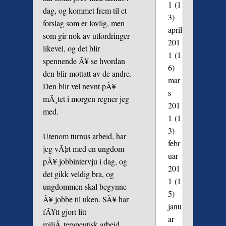
1
(1
dag, og kommet frem til et
3)
forslag som er lovlig, men
april
som gir nok av utfordringer
201
likevel, og det blir
1
(1
spennende Ã¥ se hvordan
6)
den blir mottatt av de andre.
mar
Den blir vel nevnt pÃ¥
s
mÃ¸tet i morgen regner jeg
201
med.
1
(1
3)
Utenom turnus arbeid, har
febr
jeg vÃ¦rt med en ungdom
uar
pÃ¥ jobbintervju i dag, og
201
det gikk veldig bra, og
1
(1
ungdommen skal begynne
5)
Ã¥ jobbe til uken. SÃ¥ har
janu
fÃ¥tt gjort litt
ar
miljÃ¸terapeutisk arbeid