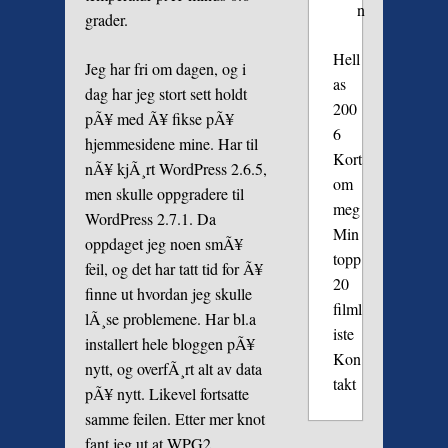
n
grader.
Hell
Jeg har fri om dagen, og i
as
dag har jeg stort sett holdt
200
pÃ¥ med Ã¥ fikse pÃ¥
6
hjemmesidene mine. Har til
Kort
nÃ¥ kjÃ¸rt WordPress 2.6.5,
om
men skulle oppgradere til
meg
WordPress 2.7.1. Da
Min
oppdaget jeg noen smÃ¥
topp
feil, og det har tatt tid for Ã¥
20
finne ut hvordan jeg skulle
filml
lÃ¸se problemene. Har bl.a
iste
installert hele bloggen pÃ¥
Kon
nytt, og overfÃ¸rt alt av data
takt
pÃ¥ nytt. Likevel fortsatte
samme feilen. Etter mer knot
fant jeg ut at WPG2