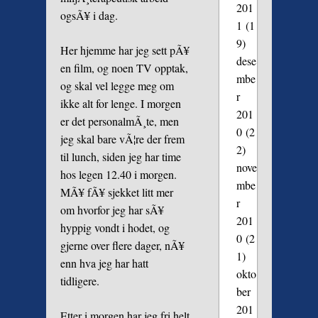
201
ogsÃ¥ i dag.
1
(1
9)
Her hjemme har jeg sett pÃ¥
dese
en film, og noen TV opptak,
mbe
og skal vel legge meg om
r
ikke alt for lenge. I morgen
201
er det personalmÃ¸te, men
0
(2
jeg skal bare vÃ¦re der frem
2)
til lunch, siden jeg har time
nove
hos legen 12.40 i morgen.
mbe
MÃ¥ fÃ¥ sjekket litt mer
r
om hvorfor jeg har sÃ¥
201
hyppig vondt i hodet, og
0
(2
gjerne over flere dager, nÃ¥
1)
enn hva jeg har hatt
okto
tidligere.
ber
201
Etter i morgen har jeg fri helt