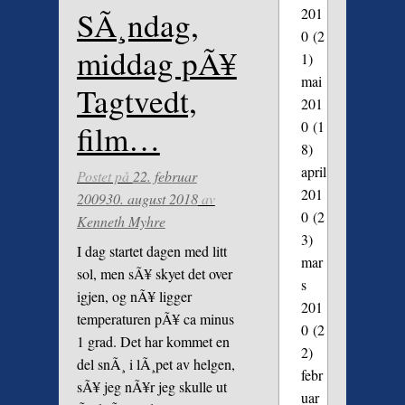
201
SÃ¸ndag,
0
(2
middag pÃ¥
1)
mai
Tagtvedt,
201
0
(1
film…
8)
april
Postet på
22. februar
201
2009
30. august 2018
av
0
(2
Kenneth Myhre
3)
I dag startet dagen med litt
mar
sol, men sÃ¥ skyet det over
s
igjen, og nÃ¥ ligger
201
temperaturen pÃ¥ ca minus
0
(2
1 grad. Det har kommet en
2)
del snÃ¸ i lÃ¸pet av helgen,
febr
sÃ¥ jeg nÃ¥r jeg skulle ut
uar