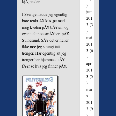
kjÃ¸pe der.
)
juni
I Sverige hadde jeg egentlig
201
bare tenkt Ã¥ kjÃ¸pe med
3
(3
meg kvoten pÃ¥ bÃ¥ten, og
)
eventuelt noe smÃ¥tteri pÃ¥
mai
Svinesund. SÃ¥ det er heller
201
ikke noe jeg strengt tatt
3
(6
trenger. Har egentlig alt jeg
)
trenger her hjemme…sÃ¥
april
fÃ¥r se hva jeg finner pÃ¥.
201
3
(5
)
mar
s
201
3
(9
)