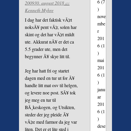
6
(7
2009
30. august 2018
av
)
Kenneth Myhre
nove
I dag har det faktisk vÃ¦rt
mbe
noksÃ¥ pent vÃ¦r, solen har
r
skint og det har vÃ¦rt mildt
201
ute. Akkurat nÃ¥ er det ca
6
(1
5.5 grader ute, men det
)
begynner Ã¥ skye litt til.
mai
201
Jeg har hatt fri og startet
6
(1
dagen med en tur ut for Ã¥
)
handle litt mat osv til helgen,
janu
og levere noe post. SÃ¥ tok
ar
jeg meg en tur til
201
BÃ¸keskogen, og Utsikten,
6
(1
steder der jeg pleide Ã¥
)
vÃ¦re med farmor da jeg var
dese
liten. Det er et lite sted i