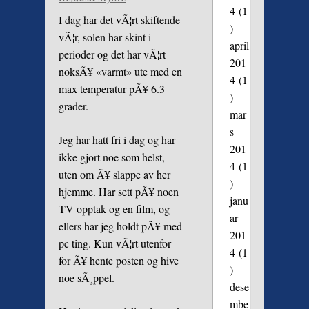
4
(1
I dag har det vÃ¦rt skiftende
)
vÃ¦r, solen har skint i
april
perioder og det har vÃ¦rt
201
noksÃ¥ «varmt» ute med en
4
(1
max temperatur pÃ¥ 6.3
)
grader.
mar
s
Jeg har hatt fri i dag og har
201
ikke gjort noe som helst,
4
(1
uten om Ã¥ slappe av her
)
hjemme. Har sett pÃ¥ noen
janu
TV opptak og en film, og
ar
ellers har jeg holdt pÃ¥ med
201
pc ting. Kun vÃ¦rt utenfor
4
(1
for Ã¥ hente posten og hive
)
noe sÃ¸ppel.
dese
mbe