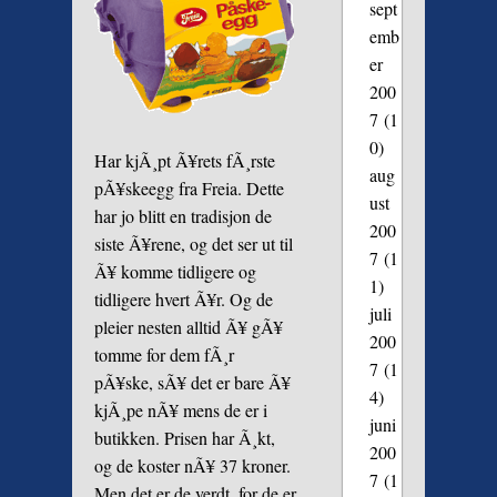
sept
emb
er
200
7
(1
0)
Har kjÃ¸pt Ã¥rets fÃ¸rste
aug
pÃ¥skeegg fra Freia. Dette
ust
har jo blitt en tradisjon de
200
siste Ã¥rene, og det ser ut til
7
(1
Ã¥ komme tidligere og
1)
tidligere hvert Ã¥r. Og de
juli
pleier nesten alltid Ã¥ gÃ¥
200
tomme for dem fÃ¸r
7
(1
pÃ¥ske, sÃ¥ det er bare Ã¥
4)
kjÃ¸pe nÃ¥ mens de er i
juni
butikken. Prisen har Ã¸kt,
200
og de koster nÃ¥ 37 kroner.
7
(1
Men det er de verdt, for de er