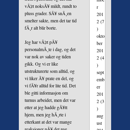
vÃ¦rt noksÃ¥ mildt, rundt to
r
pluss grader. SÃ¥ snÃ¸en
201
smelter sakte, men det tar tid
2
(7
fÃ¸r alt blir borte.
)
okto
Jeg har vÃ¦rt pÃ¥
ber
personalmÃ¸te i dag, og det
201
var nok av saker og tiden
2
(4
gikk. Og vi er like
)
utstrukturerte som alltid, og
sept
vi liker Ã¥ prate en del, og
emb
vi fÃ¥r alltid for lite tid. Det
er
ble gitti informasjon om
201
turnus arbeidet, men det var
2
(3
etter at jeg hadde gÃ¥tt
)
hjem, men jeg hÃ¸rte i
aug
etterkant at det var mange
ust
reaksjoner pÃ¥ det nye