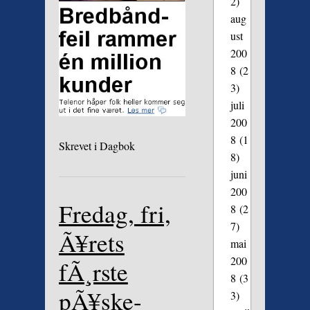
2)
aug
ust
200
8
(2
3)
juli
200
8
(1
Skrevet i
Dagbok
8)
juni
200
Fredag, fri,
8
(2
7)
Ã¥rets
mai
200
fÃ¸rste
8
(3
pÃ¥ske-
3)