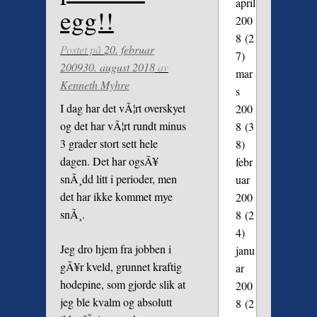
april
egg!!
200
8
(2
Postet på
20. februar
7)
2009
30. august 2018
av
mar
Kenneth Myhre
s
I dag har det vÃ¦rt overskyet
200
og det har vÃ¦rt rundt minus
8
(3
3 grader stort sett hele
8)
dagen. Det har ogsÃ¥
febr
snÃ¸dd litt i perioder, men
uar
det har ikke kommet mye
200
snÃ¸.
8
(2
4)
Jeg dro hjem fra jobben i
janu
gÃ¥r kveld, grunnet kraftig
ar
hodepine, som gjorde slik at
200
jeg ble kvalm og absolutt
8
(2