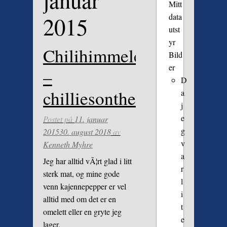
januar
Mitt
data
2015
utst
yr
Chilihimmelen
Bild
er
–
D
chilliesontheweb.co.uk
a
j
e
Postet på
11. januar
g
2015
30. august 2018
av
v
Kenneth Myhre
a
Jeg har alltid vÃ¦rt glad i litt
r
sterk mat, og mine gode
l
venn kajennepepper er vel
i
alltid med om det er en
t
omelett eller en gryte jeg
e
lager.