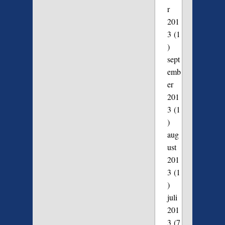
r
201
3
(1
)
sept
emb
er
201
3
(1
)
aug
ust
201
3
(1
)
juli
201
3
(7