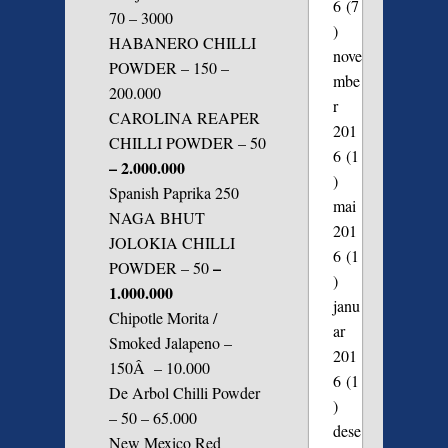
6
(7
70 – 3000
)
HABANERO CHILLI
nove
POWDER – 150 –
mbe
200.000
r
CAROLINA REAPER
201
CHILLI POWDER – 50
6
(1
– 2.000.000
)
Spanish Paprika 250
mai
NAGA BHUT
201
JOLOKIA CHILLI
6
(1
–
POWDER – 50
)
1.000.000
janu
Chipotle Morita /
ar
Smoked Jalapeno –
201
150Â – 10.000
6
(1
De Arbol Chilli Powder
)
– 50 – 65.000
dese
New Mexico Red