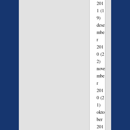
201
1
(1
9)
dese
mbe
r
201
0
(2
2)
nove
mbe
r
201
0
(2
1)
okto
ber
201