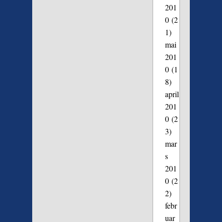
201
0
(2
1)
mai
201
0
(1
8)
april
201
0
(2
3)
mar
s
201
0
(2
2)
febr
uar