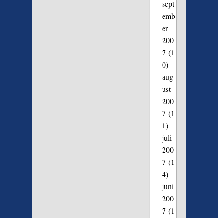
sept
emb
er
200
7
(1
0)
aug
ust
200
7
(1
1)
juli
200
7
(1
4)
juni
200
7
(1