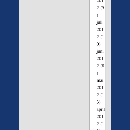
201
2
(5
)
juli
201
2
(1
0)
juni
201
2
(8
)
mai
201
2
(1
3)
april
201
2
(1