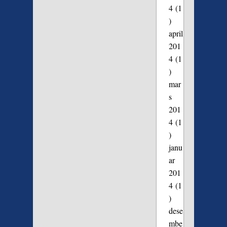
4
(1
)
april
201
4
(1
)
mar
s
201
4
(1
)
janu
ar
201
4
(1
)
dese
mbe