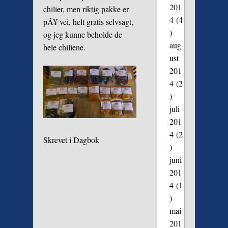
201
chilier, men riktig pakke er
4
(4
pÃ¥ vei, helt gratis selvsagt,
)
og jeg kunne beholde de
aug
hele chiliene.
ust
201
4
(2
)
juli
201
4
(2
Skrevet i
Dagbok
)
juni
201
4
(1
)
mai
201