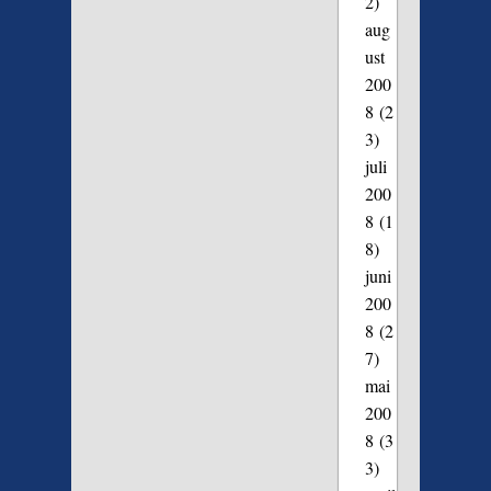
2)
aug
ust
200
8
(2
3)
juli
200
8
(1
8)
juni
200
8
(2
7)
mai
200
8
(3
3)