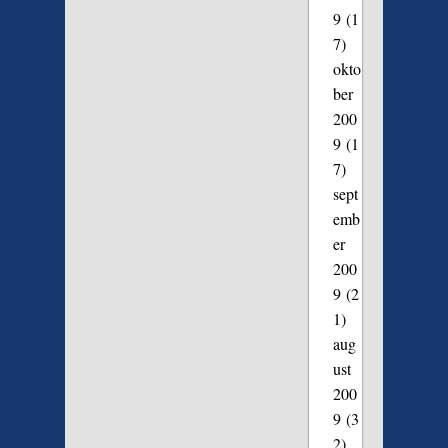
9
(1
7)
okto
ber
200
9
(1
7)
sept
emb
er
200
9
(2
1)
aug
ust
200
9
(3
2)