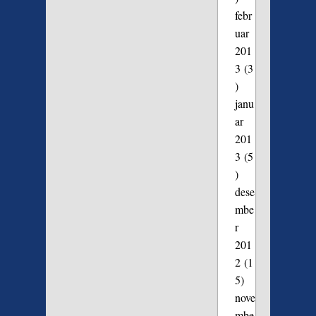
febr
uar
201
3
(3
)
janu
ar
201
3
(5
)
dese
mbe
r
201
2
(1
5)
nove
mbe