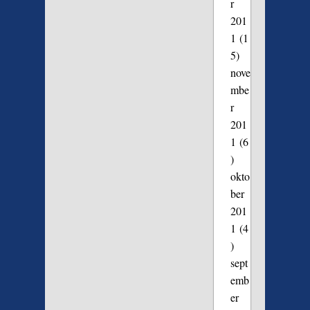
r
201
1
(1
5)
nove
mbe
r
201
1
(6
)
okto
ber
201
1
(4
)
sept
emb
er