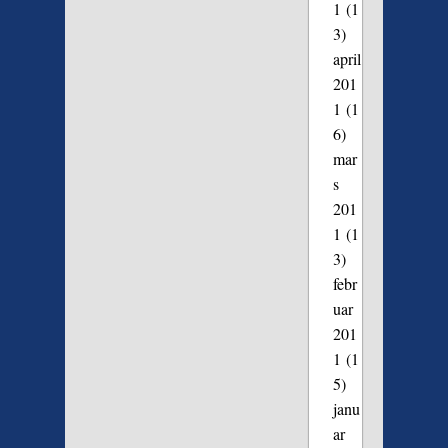
1
(1
3)
april
201
1
(1
6)
mar
s
201
1
(1
3)
febr
uar
201
1
(1
5)
janu
ar