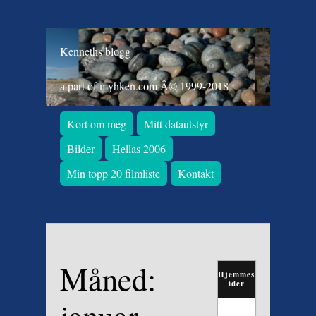
Kenneths blogg
a part of myhken.com Â© 1999-2018
Kort om meg
Mitt datautstyr
Bilder
Hellas 2006
Min topp 20 filmliste
Kontakt
Måned:
Hjemmes
ider