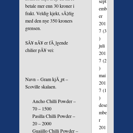
sept
betale mer enn 30 kroner i
emb
frakt. Veldig kjekt, sÃ¦rlig
er
med den nye 350 kroners
201
grensen.
7
(3
)
SÃ¥ nÃ¥ er fÃ¸lgende
juli
chilier pÃ¥ vei:
201
7
(2
)
mai
Navn – Gram kjÃ¸pt –
201
Scoville skalaen.
7
(1
)
Ancho Chilli Powder –
dese
70 – 1500
mbe
Pasilla Chilli Powder –
r
20 – 2000
201
Guajillo Chilli Powder –