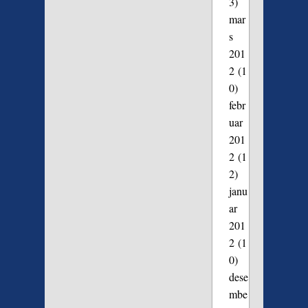
3)
mar
s
201
2
(1
0)
febr
uar
201
2
(1
2)
janu
ar
201
2
(1
0)
dese
mbe