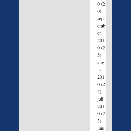
0
(2
0)
sept
emb
er
201
0
(2
5)
aug
ust
201
0
(2
2)
juli
201
0
(2
3)
juni