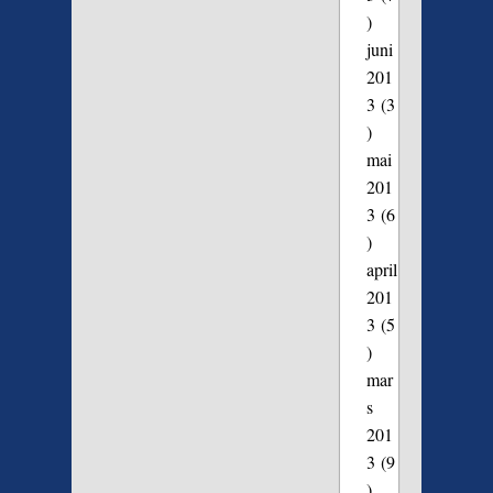
)
juni
201
3
(3
)
mai
201
3
(6
)
april
201
3
(5
)
mar
s
201
3
(9
)