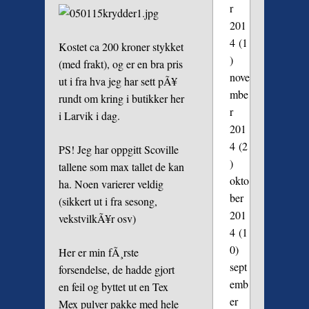
r
201
4
(1
Kostet ca 200 kroner stykket
)
(med frakt), og er en bra pris
nove
ut i fra hva jeg har sett pÃ¥
mbe
rundt om kring i butikker her
r
i Larvik i dag.
201
4
(2
PS! Jeg har oppgitt Scoville
)
tallene som max tallet de kan
okto
ha. Noen varierer veldig
ber
(sikkert ut i fra sesong,
201
vekstvilkÃ¥r osv)
4
(1
0)
Her er min fÃ¸rste
sept
forsendelse, de hadde gjort
emb
en feil og byttet ut en Tex
er
Mex pulver pakke med hele