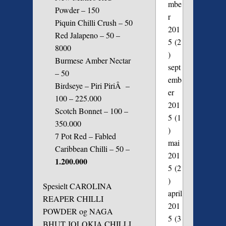
mbe
Powder – 150
r
Piquin Chilli Crush – 50
201
Red Jalapeno – 50 –
5
(2
8000
)
Burmese Amber Nectar
sept
– 50
emb
Birdseye – Piri PiriÂ –
er
100 – 225.000
201
Scotch Bonnet – 100 –
5
(1
350.000
)
7 Pot Red – Fabled
mai
Caribbean Chilli – 50 –
201
1.200.000
5
(2
)
Spesielt CAROLINA
april
REAPER CHILLI
201
POWDER og NAGA
5
(3
BHUT JOLOKIA CHILLI