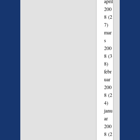
april
200
8
(2
7)
mar
s
200
8
(3
8)
febr
uar
200
8
(2
4)
janu
ar
200
8
(2