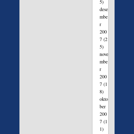
5)
dese
mbe
r
200
7
(2
5)
nove
mbe
r
200
7
(1
8)
okto
ber
200
7
(1
1)