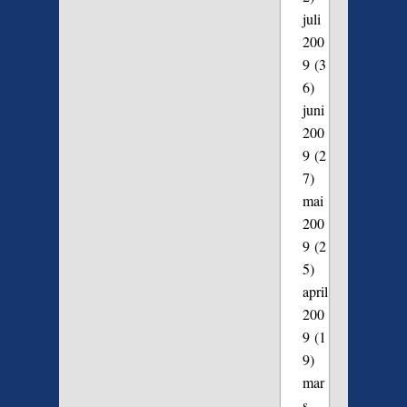
juli
200
9
(3
6)
juni
200
9
(2
7)
mai
200
9
(2
5)
april
200
9
(1
9)
mar
s