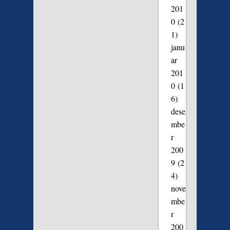
201
0
(2
1)
janu
ar
201
0
(1
6)
dese
mbe
r
200
9
(2
4)
nove
mbe
r
200