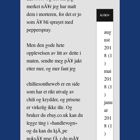
merket nÃ¥r jeg har malt
dem i morteren, for det er jo
Arkiv
som Ã¥ bli sprayet med
pepperspray.
aug
ust
Men den gode hete
201
opplevelsen av litt av dette i
8
(1
maten, sendte meg pÃ¥ jakt
)
etter mer, og mer fant jeg
mai
201
chilliesontheweb
er en side
8
(1
som har et rikt utvalg av
)
chili og krydder, og prisene
janu
er virkelig ikke ille. Og
ar
bruker du ebay.co.uk kan du
201
legge ting i «handlevogn»
8
(1
og da kan du kjÃ¸pe
)
noksÃ¥ mye fÃ¸r du mÃ¥