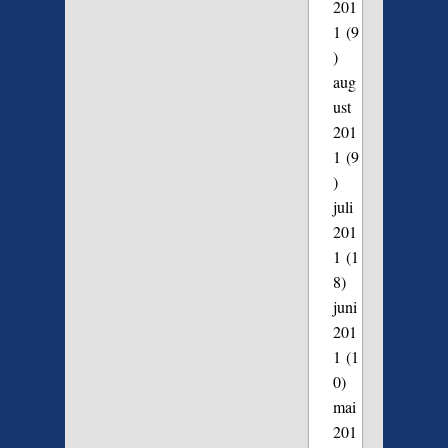
201
1
(9
)
aug
ust
201
1
(9
)
juli
201
1
(1
8)
juni
201
1
(1
0)
mai
201