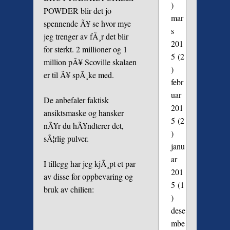
)
POWDER blir det jo
mar
spennende Ã¥ se hvor mye
s
jeg trenger av fÃ¸r det blir
201
for sterkt. 2 millioner og 1
5
(2
million pÃ¥ Scoville skalaen
)
er til Ã¥ spÃ¸ke med.
febr
uar
De anbefaler faktisk
201
ansiktsmaske og hansker
5
(2
nÃ¥r du hÃ¥ndterer det,
)
sÃ¦rlig pulver.
janu
ar
I tillegg har jeg kjÃ¸pt et par
201
av disse for oppbevaring og
5
(1
bruk av chilien:
)
dese
mbe