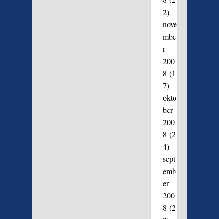
2)
nove
mbe
r
200
8
(1
7)
okto
ber
200
8
(2
4)
sept
emb
er
200
8
(2