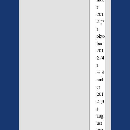
r
201
2
(7
)
okto
ber
201
2
(4
)
sept
emb
er
201
2
(3
)
aug
ust