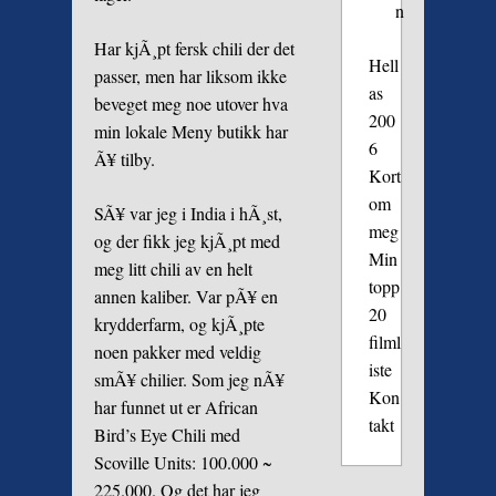
n
Har kjÃ¸pt fersk chili der det
Hell
passer, men har liksom ikke
as
beveget meg noe utover hva
200
min lokale Meny butikk har
6
Ã¥ tilby.
Kort
om
SÃ¥ var jeg i India i hÃ¸st,
meg
og der fikk jeg kjÃ¸pt med
Min
meg litt chili av en helt
topp
annen kaliber. Var pÃ¥ en
20
krydderfarm, og kjÃ¸pte
filml
noen pakker med veldig
iste
smÃ¥ chilier. Som jeg nÃ¥
Kon
har funnet ut er African
takt
Bird’s Eye Chili med
Scoville Units: 100.000 ~
225.000. Og det har jeg