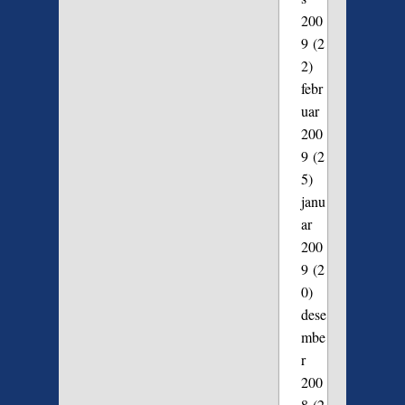
200
9
(2
2)
febr
uar
200
9
(2
5)
janu
ar
200
9
(2
0)
dese
mbe
r
200
8
(2