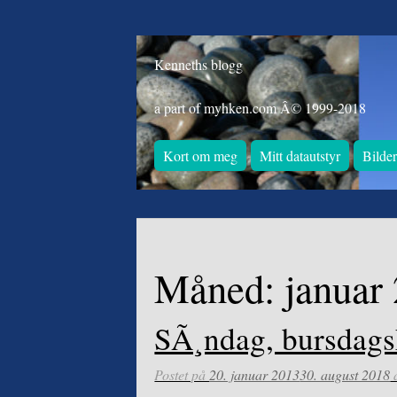
Kenneths blogg
a part of myhken.com Â© 1999-2018
Kort om meg
Mitt datautstyr
Bilde
Måned:
januar
SÃ¸ndag, bursdag
Postet på
20. januar 2013
30. august 2018