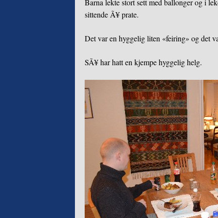
Barna lekte stort sett med ballonger og i leke
sittende Ã¥ prate.
Det var en hyggelig liten «feiring» og det v
SÃ¥ har hatt en kjempe hyggelig helg.