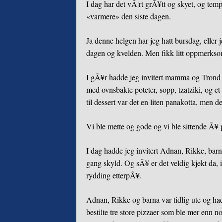
I dag har det vÃ¦rt grÃ¥tt og skyet, og temp
«varmere» den siste dagen.
Ja denne helgen har jeg hatt bursdag, eller
dagen og kvelden. Men fikk litt oppmerks
I gÃ¥r hadde jeg invitert mamma og Trond 
med ovnsbakte poteter, sopp, tzatziki, og et p
til dessert var det en liten panakotta, men d
Vi ble mette og gode og vi ble sittende Ã¥ 
I dag hadde jeg invitert Adnan, Rikke, bar
gang skyld. Og sÃ¥ er det veldig kjekt da,
rydding etterpÃ¥.
Adnan, Rikke og barna var tidlig ute og had
bestilte tre store pizzaer som ble mer enn