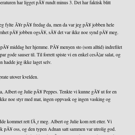
eraturen har ligget pÃ¥ rundt minus 3. Det har faktisk blitt
 jeg fylte Ã¥r pÃ¥ fredag da, men da var jeg pÃ¥ jobben hele
omhet pÃ¥ jobben ogsÃ¥, sÃ¥ det var ikke noe synd pÃ¥ meg.
pÃ¥ middag her hjemme. PÃ¥ menyen sto (som alltid) indrefilet
ar gode sauser til. Til forrett spiste vi en enkel cesÃ¦ar salat, og
en hadde jeg ikke laget selv.
prate utover kvelden.
na, Albert og Julie pÃ¥ Peppes. Tenkte vi kunne gÃ¥ ut for en
 ikke noe styr med mat, ingen oppvask og ingen vasking og
de kommet rett fÃ¸r meg. Albert og Julie kom rett etter. Vi
 nok pÃ¥ oss, og den typen Adnan satt sammen var utrolig god.