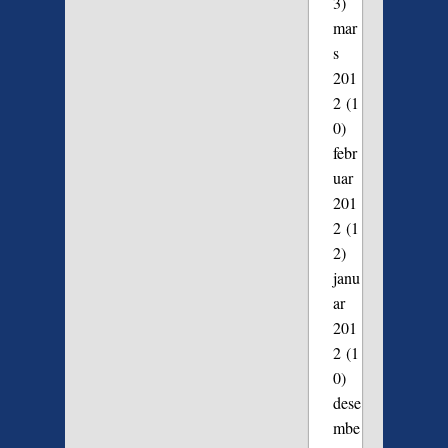
3)
mar
s
201
2
(1
0)
febr
uar
201
2
(1
2)
janu
ar
201
2
(1
0)
dese
mbe