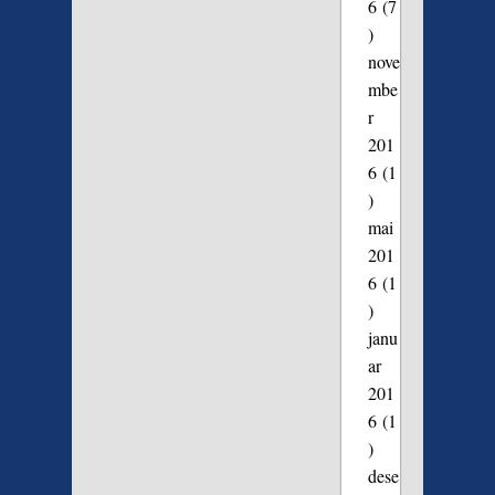
6
(7
)
nove
mbe
r
201
6
(1
)
mai
201
6
(1
)
janu
ar
201
6
(1
)
dese