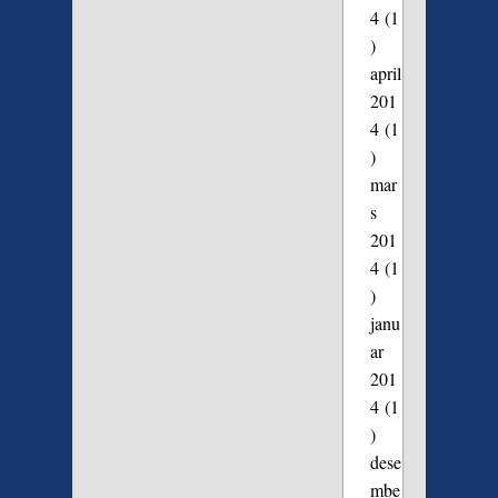
4
(1
)
april
201
4
(1
)
mar
s
201
4
(1
)
janu
ar
201
4
(1
)
dese
mbe