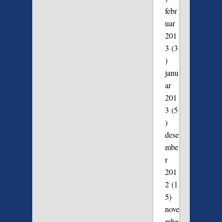
febr
uar
201
3
(3
)
janu
ar
201
3
(5
)
dese
mbe
r
201
2
(1
5)
nove
mbe