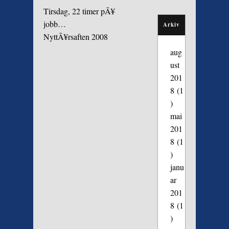
Tirsdag, 22 timer pÃ¥
jobb…
Arkiv
NyttÃ¥rsaften 2008
aug
ust
201
8
(1
)
mai
201
8
(1
)
janu
ar
201
8
(1
)