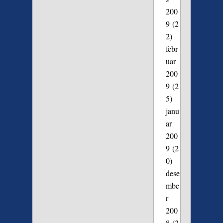
200
9
(2
2)
febr
uar
200
9
(2
5)
janu
ar
200
9
(2
0)
dese
mbe
r
200
8
(2