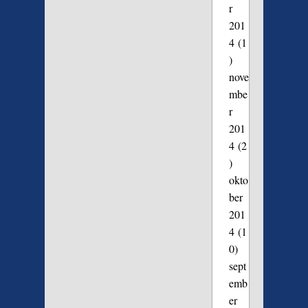
r
201
4
(1
)
nove
mbe
r
201
4
(2
)
okto
ber
201
4
(1
0)
sept
emb
er