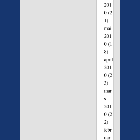
201
0
(2
1)
mai
201
0
(1
8)
april
201
0
(2
3)
mar
s
201
0
(2
2)
febr
uar