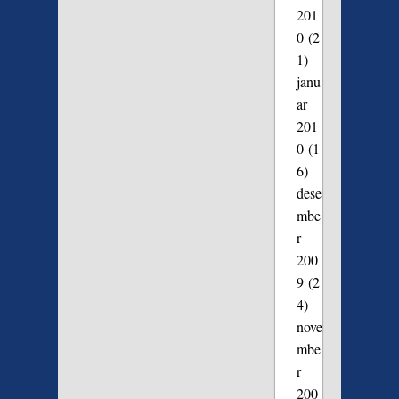
201
0
(2
1)
janu
ar
201
0
(1
6)
dese
mbe
r
200
9
(2
4)
nove
mbe
r
200