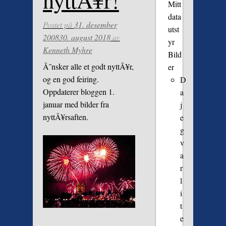
nyttÃ¥r!
Mitt
data
Postet på
31. desember
utst
2008
30. august 2018
av
yr
Kenneth Myhre
Bild
Ã˜nsker alle et godt nyttÃ¥r,
er
og en god feiring.
D
Oppdaterer bloggen 1.
a
januar med bilder fra
j
nyttÃ¥rsaften.
e
g
v
a
r
l
i
t
e