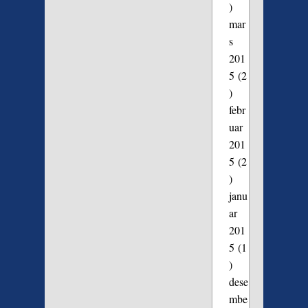
)
mar
s
201
5
(2
)
febr
uar
201
5
(2
)
janu
ar
201
5
(1
)
dese
mbe