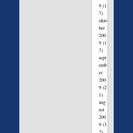
9
(1
7)
okto
ber
200
9
(1
7)
sept
emb
er
200
9
(2
1)
aug
ust
200
9
(3
2)