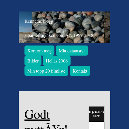
Kenneths blogg
a part of myhken.com Â© 1999-2018
Kort om meg
Mitt datautstyr
Bilder
Hellas 2006
Min topp 20 filmliste
Kontakt
Godt
Hjemmes
ider