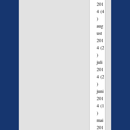
201
4
(4
)
aug
ust
201
4
(2
)
juli
201
4
(2
)
juni
201
4
(1
)
mai
201