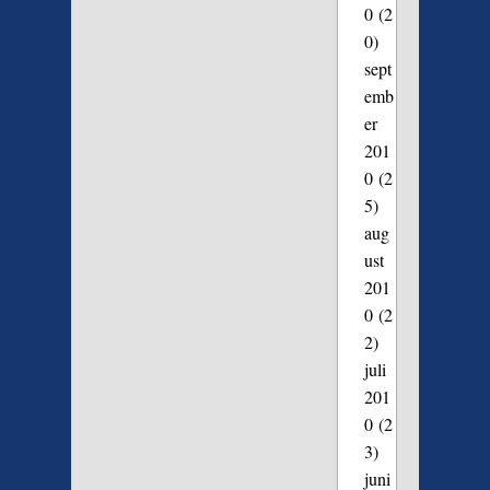
0
(2
0)
sept
emb
er
201
0
(2
5)
aug
ust
201
0
(2
2)
juli
201
0
(2
3)
juni