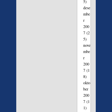
5)
dese
mbe
r
200
7
(2
5)
nove
mbe
r
200
7
(1
8)
okto
ber
200
7
(1
1)