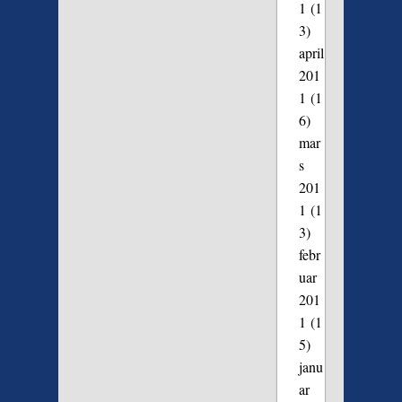
1
(1
3)
april
201
1
(1
6)
mar
s
201
1
(1
3)
febr
uar
201
1
(1
5)
janu
ar