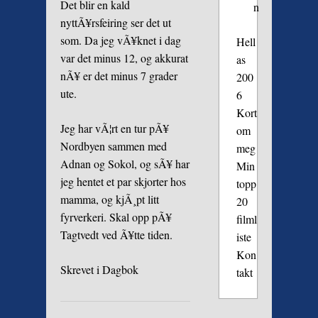
Det blir en kald
n
nyttÃ¥rsfeiring ser det ut
som. Da jeg vÃ¥knet i dag
Hell
var det minus 12, og akkurat
as
nÃ¥ er det minus 7 grader
200
ute.
6
Kort
Jeg har vÃ¦rt en tur pÃ¥
om
Nordbyen sammen med
meg
Adnan og Sokol, og sÃ¥ har
Min
jeg hentet et par skjorter hos
topp
mamma, og kjÃ¸pt litt
20
fyrverkeri. Skal opp pÃ¥
filml
Tagtvedt ved Ã¥tte tiden.
iste
Kon
Skrevet i
Dagbok
takt