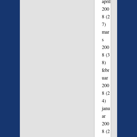
april
200
8
(2
7)
mar
s
200
8
(3
8)
febr
uar
200
8
(2
4)
janu
ar
200
8
(2