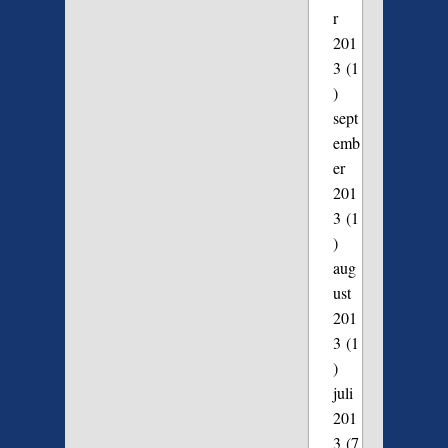
r
201
3
(1
)
sept
emb
er
201
3
(1
)
aug
ust
201
3
(1
)
juli
201
3
(7