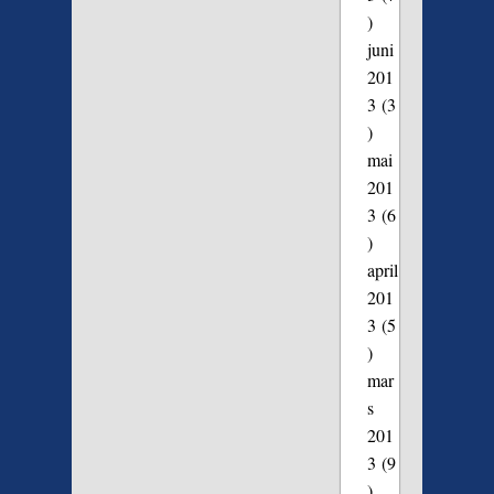
)
juni
201
3
(3
)
mai
201
3
(6
)
april
201
3
(5
)
mar
s
201
3
(9
)