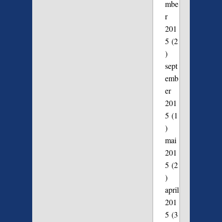
mbe
r
201
5
(2
)
sept
emb
er
201
5
(1
)
mai
201
5
(2
)
april
201
5
(3