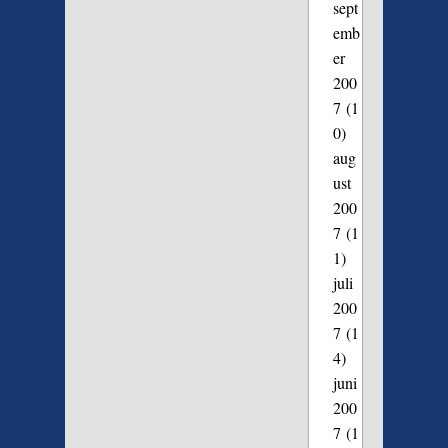
sept
emb
er
200
7
(1
0)
aug
ust
200
7
(1
1)
juli
200
7
(1
4)
juni
200
7
(1