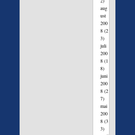
2)
aug
ust
200
8
(2
3)
juli
200
8
(1
8)
juni
200
8
(2
7)
mai
200
8
(3
3)