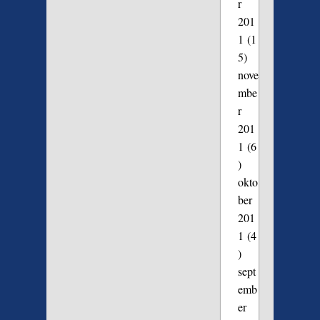
r
201
1
(1
5)
nove
mbe
r
201
1
(6
)
okto
ber
201
1
(4
)
sept
emb
er