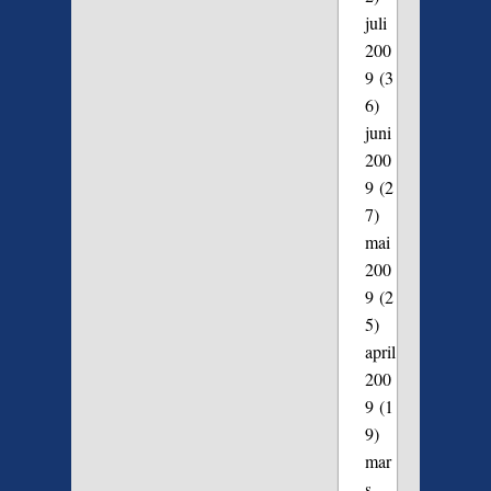
juli
200
9
(3
6)
juni
200
9
(2
7)
mai
200
9
(2
5)
april
200
9
(1
9)
mar
s