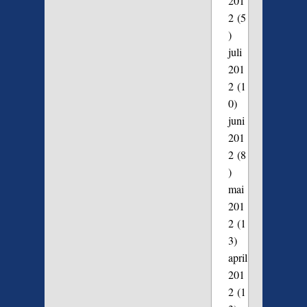
201
2
(5
)
juli
201
2
(1
0)
juni
201
2
(8
)
mai
201
2
(1
3)
april
201
2
(1