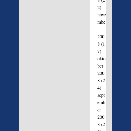
2)
nove
mbe
r
200
8
(1
7)
okto
ber
200
8
(2
4)
sept
emb
er
200
8
(2