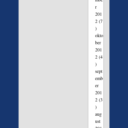
r
201
2
(7
)
okto
ber
201
2
(4
)
sept
emb
er
201
2
(3
)
aug
ust