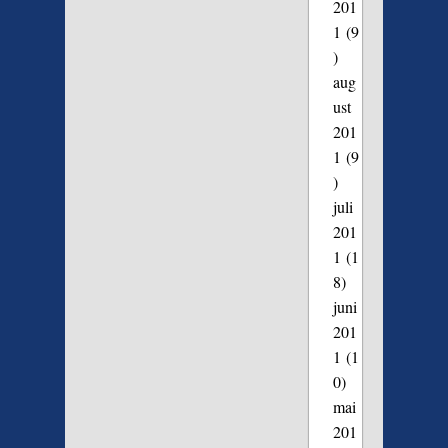
201
1
(9
)
aug
ust
201
1
(9
)
juli
201
1
(1
8)
juni
201
1
(1
0)
mai
201