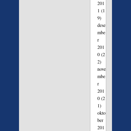
201
1
(1
9)
dese
mbe
r
201
0
(2
2)
nove
mbe
r
201
0
(2
1)
okto
ber
201