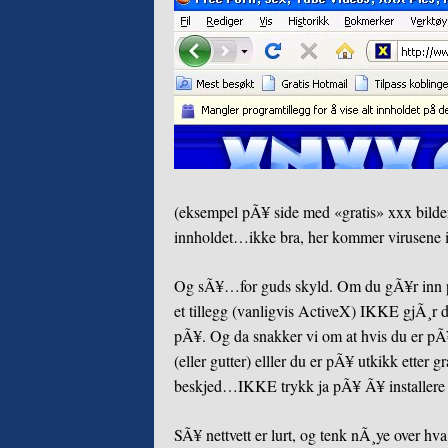
(eksempel pÃ¥ side med «gratis» xxx bilde
innholdet…ikke bra, her kommer virusene 
Og sÃ¥…for guds skyld. Om du gÃ¥r inn pÃ
et tillegg (vanligvis ActiveX) IKKE gjÃ¸r d
pÃ¥. Og da snakker vi om at hvis du er pÃ¥
(eller gutter) elller du er pÃ¥ utkikk etter 
beskjed…IKKE trykk ja pÃ¥ Ã¥ installere
SÃ¥ nettvett er lurt, og tenk nÃ¸ye over h