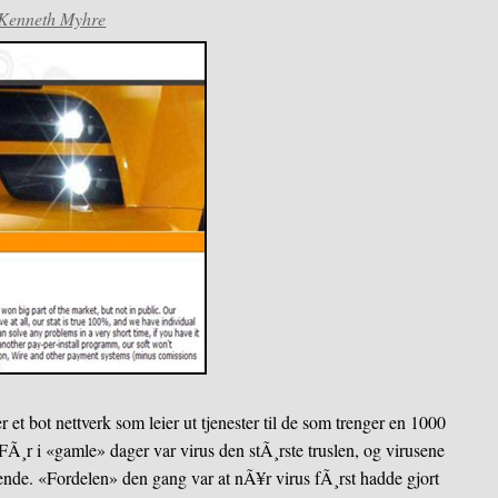
Kenneth Myhre
t bot nettverk som leier ut tjenester til de som trenger en 1000
 FÃ¸r i «gamle» dager var virus den stÃ¸rste truslen, og virusene
ignende. «Fordelen» den gang var at nÃ¥r virus fÃ¸rst hadde gjort