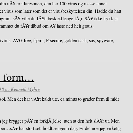
din nÃ¥ er i faresonen, den har 100 virus og masse annet
t virus som later som det er virusbeskyttelsen din. Hadde du hatt
ogram, sÃ¥ ville du fÃ¥tt beskjed lenge fÃ¸r. SÃ¥ ikke trykk ja
ogrammet du fÃ¥r tilbud om Ã¥ laste ned helt gratis.
ivirus
,
AVG free
,
f-prot
,
F-secure
,
golden cash
,
sas
,
spyware
,
 i form…
18
av
Kenneth Myhre
 sol. Men det har vÃ¦rt kaldt ute, ca minus to grader frem til midt
m jeg brygger pÃ¥ en forkjÃ¸lelse, uten at den helt slÃ¥r ut. Men
ber…sÃ¥ har stort sett holdt sengen i dag. Er det noe jeg virkelig