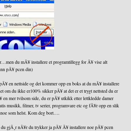
r…men du mÃ¥ installere et programtillegg for Ã¥ vise alt
inn pÃ¥ pcen din)
¥ en nettside og det kommer opp en boks at du mÃ¥ installere
et om du ikke er100% sikker pÃ¥ at det er et trygt nettsted du er
 en mer tvilsom side, du er pÃ¥ utkikk etter lettkledde damer
gratis musikk, filmer, tv serier, programvare etc og fÃ¥r opp en slik
 noe som helst. Kom deg bort….
va du gjÃ¸r nÃ¥r du trykker ja pÃ¥ Ã¥ installere noe pÃ¥ pcen