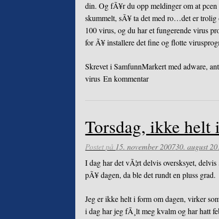
din. Og fÃ¥r du opp meldinger om at pcen 
skummelt, sÃ¥ ta det med ro…det er trolig e
100 virus, og du har et fungerende virus pr
for Ã¥ installere det fine og flotte viruspr
Skrevet i
Samfunn
Markert med
adware
,
ant
virus
En kommentar
Torsdag, ikke helt
Postet på
15. november 2007
30. august 20
I dag har det vÃ¦rt delvis oversksyet, delvis
pÃ¥ dagen, da ble det rundt en pluss grad.
Jeg er ikke helt i form om dagen, virker so
i dag har jeg fÃ¸lt meg kvalm og har hatt fe