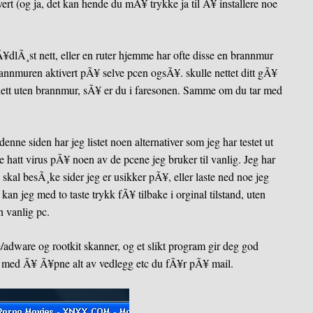
rt (og ja, det kan hende du mÃ¥ trykke ja til Ã¥ installere noe
¥dlÃ¸st nett, eller en ruter hjemme har ofte disse en brannmur
brannmuren aktivert pÃ¥ selve pcen ogsÃ¥. skulle nettet ditt gÃ¥
nett uten brannmur, sÃ¥ er du i faresonen. Samme om du tar med
denne siden
har jeg listet noen alternativer som jeg har testet ut
e hatt virus pÃ¥ noen av de pcene jeg bruker til vanlig. Jeg har
skal besÃ¸ke sider jeg er usikker pÃ¥, eller laste ned noe jeg
an jeg med to taste trykk fÃ¥ tilbake i orginal tilstand, uten
n vanlig pc.
ware og rootkit skanner, og et slikt program gir deg god
ig med Ã¥ Ã¥pne alt av vedlegg etc du fÃ¥r pÃ¥ mail.