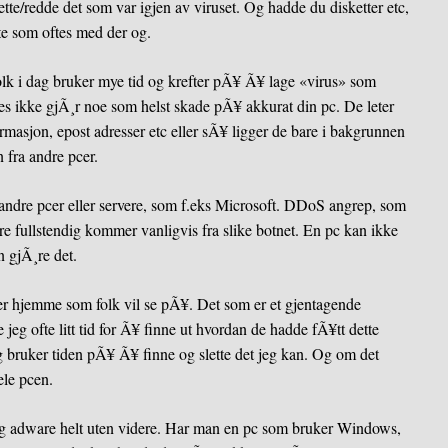
lette/redde det som var igjen av viruset. Og hadde du disketter etc,
te som oftes med der og.
 Folk i dag bruker mye tid og krefter pÃ¥ Ã¥ lage «virus» som
es ikke gjÃ¸r noe som helst skade pÃ¥ akkurat din pc. De leter
rmasjon, epost adresser etc eller sÃ¥ ligger de bare i bakgrunnen
 fra andre pcer.
andre pcer eller servere, som f.eks Microsoft. DDoS angrep, som
ere fullstendig kommer vanligvis fra slike botnet. En pc kan ikke
 gjÃ¸re det.
 her hjemme som folk vil se pÃ¥. Det som er et gjentagende
eg ofte litt tid for Ã¥ finne ut hvordan de hadde fÃ¥tt dette
g bruker tiden pÃ¥ Ã¥ finne og slette det jeg kan. Og om det
ele pcen.
og adware helt uten videre. Har man en pc som bruker Windows,