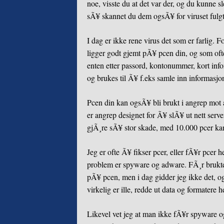
noe, visste du at det var der, og du kunne s
sÃ¥ skannet du dem ogsÃ¥ for viruset fulg
I dag er ikke rene virus det som er farlig.
ligger godt gjemt pÃ¥ pcen din, og som oft
enten etter passord, kontonummer, kort info
og brukes til Ã¥ f.eks samle inn informasjon
Pcen din kan ogsÃ¥ bli brukt i angrep mot 
er angrep designet for Ã¥ slÃ¥ ut nett serv
gjÃ¸re sÃ¥ stor skade, med 10.000 pcer kan
Jeg er ofte Ã¥ fikser pcer, eller fÃ¥r pcer
problem er spyware og adware. FÃ¸r brukte j
pÃ¥ pcen, men i dag gidder jeg ikke det, o
virkelig er ille, redde ut data og formatere h
Likevel vet jeg at man ikke fÃ¥r spyware 