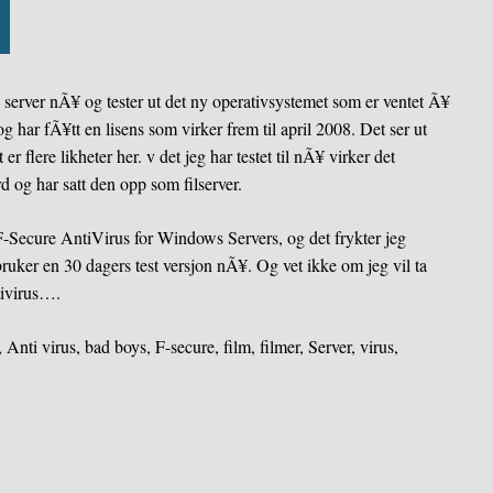
erver nÃ¥ og tester ut det ny operativsystemet som er ventet Ã¥
g har fÃ¥tt en lisens som virker frem til april 2008. Det ser ut
r flere likheter her. v det jeg har testet til nÃ¥ virker det
og har satt den opp som filserver.
-Secure AntiVirus for Windows Servers, og det frykter jeg
bruker en 30 dagers test versjon nÃ¥. Og vet ikke om jeg vil ta
tivirus….
,
Anti virus
,
bad boys
,
F-secure
,
film
,
filmer
,
Server
,
virus
,