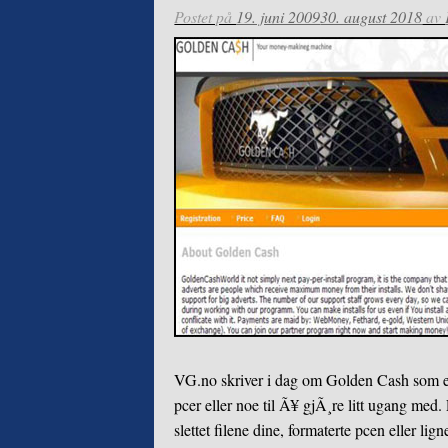
Postet på
19. juni 2009
30. august 2018
av
VG.no skriver i dag om Golden Cash som er e
pcer eller noe til Ã¥ gjÃ¸re litt ugang med.
slettet filene dine, formaterte pcen eller l