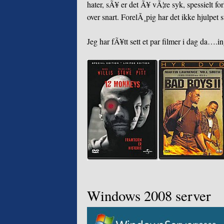
hater, sÃ¥ er det Ã¥ vÃ¦re syk, spessielt 
over snart. ForelÃ¸pig har det ikke hjulpet s
Jeg har fÃ¥tt sett et par filmer i dag da
Windows 2008 server