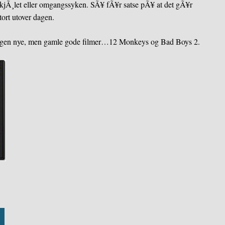
forkjÃ¸let eller omgangssyken. SÃ¥ fÃ¥r satse pÃ¥ at det gÃ¥r
tort utover dagen.
….ingen nye, men gamle gode filmer…12 Monkeys og Bad Boys 2.