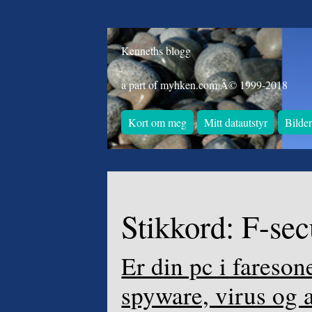
Kenneths blogg
a part of myhken.com Â© 1999-2018
Kort om meg
Mitt datautstyr
Bilde
Stikkord:
F-sec
Er din pc i fareso
spyware, virus og 