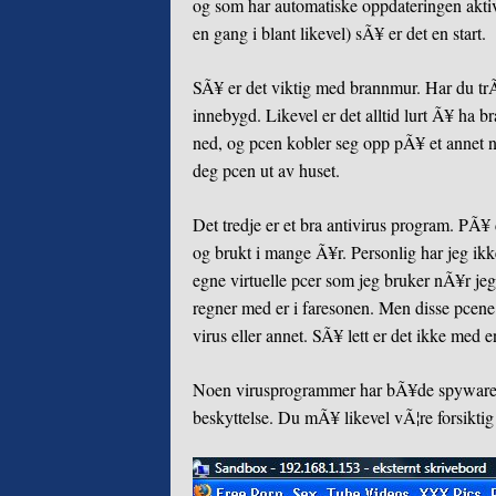
og som har automatiske oppdateringen aktive
en gang i blant likevel) sÃ¥ er det en start.
SÃ¥ er det viktig med brannmur. Har du trÃ
innebygd. Likevel er det alltid lurt Ã¥ ha 
ned, og pcen kobler seg opp pÃ¥ et annet 
deg pcen ut av huset.
Det tredje er et bra antivirus program.
PÃ¥ 
og brukt i mange Ã¥r. Personlig har jeg ikk
egne virtuelle pcer som jeg bruker nÃ¥r jeg 
regner med er i faresonen. Men disse pcene k
virus eller annet. SÃ¥ lett er det ikke med e
Noen virusprogrammer har bÃ¥de spyware/ad
beskyttelse. Du mÃ¥ likevel vÃ¦re forsikt