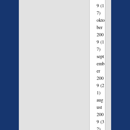
9
(1
7)
okto
ber
200
9
(1
7)
sept
emb
er
200
9
(2
1)
aug
ust
200
9
(3
2)