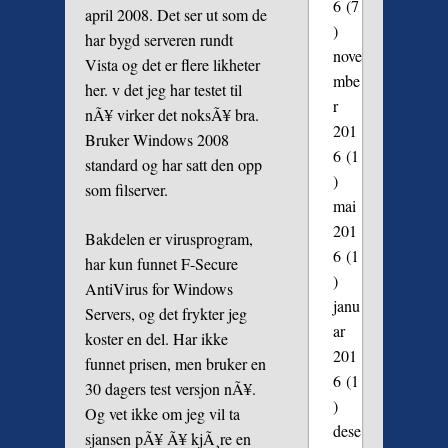
6
(7
april 2008. Det ser ut som de
)
har bygd serveren rundt
nove
Vista og det er flere likheter
mbe
her. v det jeg har testet til
r
nÃ¥ virker det noksÃ¥ bra.
201
Bruker Windows 2008
6
(1
standard og har satt den opp
)
som filserver.
mai
201
Bakdelen er virusprogram,
6
(1
har kun funnet F-Secure
)
AntiVirus for Windows
janu
Servers, og det frykter jeg
ar
koster en del. Har ikke
201
funnet prisen, men bruker en
6
(1
30 dagers test versjon nÃ¥.
)
Og vet ikke om jeg vil ta
dese
sjansen pÃ¥ Ã¥ kjÃ¸re en