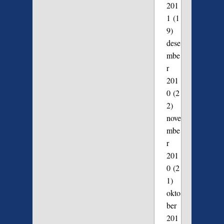
201
1
(1
9)
dese
mbe
r
201
0
(2
2)
nove
mbe
r
201
0
(2
1)
okto
ber
201