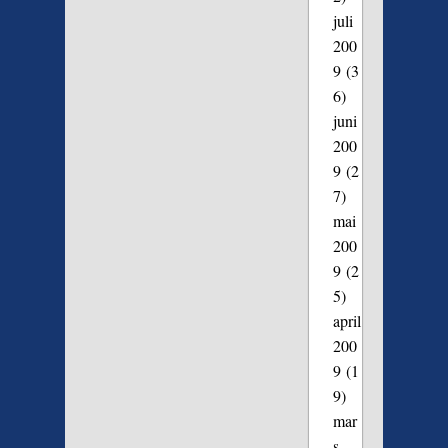
juli
200
9
(3
6)
juni
200
9
(2
7)
mai
200
9
(2
5)
april
200
9
(1
9)
mar
s