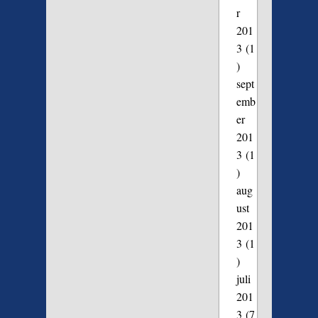
r
201
3
(1
)
sept
emb
er
201
3
(1
)
aug
ust
201
3
(1
)
juli
201
3
(7