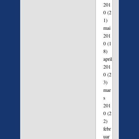
201
0
(2
1)
mai
201
0
(1
8)
april
201
0
(2
3)
mar
s
201
0
(2
2)
febr
uar