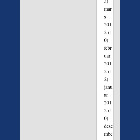
3)
mar
s
201
2
(1
0)
febr
uar
201
2
(1
2)
janu
ar
201
2
(1
0)
dese
mbe