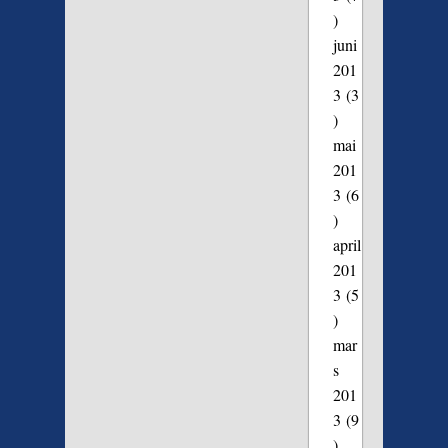
)
juni
201
3
(3
)
mai
201
3
(6
)
april
201
3
(5
)
mar
s
201
3
(9
)