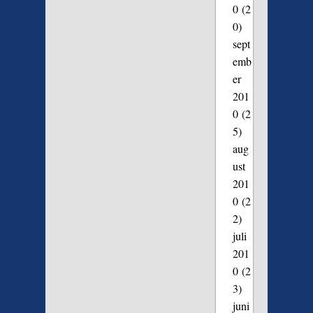
0
(2
0)
sept
emb
er
201
0
(2
5)
aug
ust
201
0
(2
2)
juli
201
0
(2
3)
juni