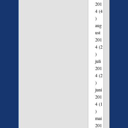
201
4
(4
)
aug
ust
201
4
(2
)
juli
201
4
(2
)
juni
201
4
(1
)
mai
201