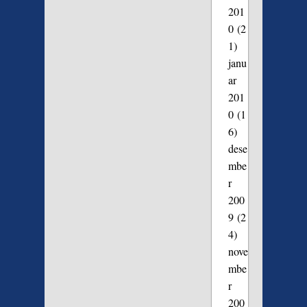
201
0
(2
1)
janu
ar
201
0
(1
6)
dese
mbe
r
200
9
(2
4)
nove
mbe
r
200