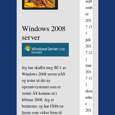
sept
emb
er
201
Windows 2008
7
(3
)
server
juli
201
7
(2
)
mai
Jeg har skaffet meg RC1 av
201
Windows 2008 server nÃ¥
7
(1
og tester ut det ny
)
operativsystemet som er
dese
ventet Ã¥ komme ut i
mbe
februar 2008. Jeg er
r
betatester, og har fÃ¥tt en
201
lisens som virker frem til