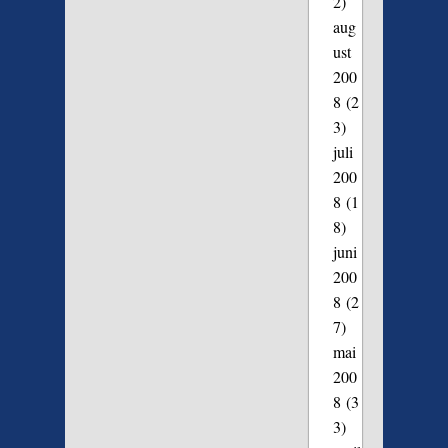
2)
aug
ust
200
8
(2
3)
juli
200
8
(1
8)
juni
200
8
(2
7)
mai
200
8
(3
3)