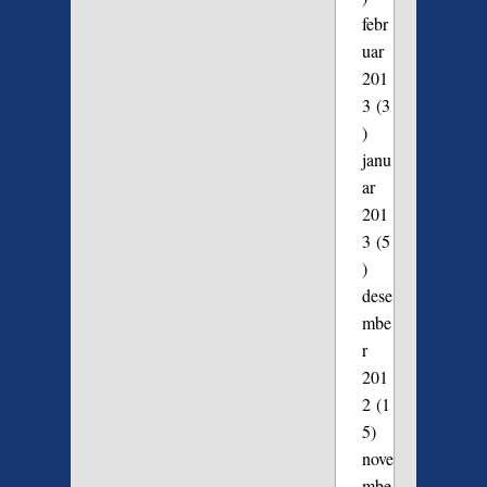
febr
uar
201
3
(3
)
janu
ar
201
3
(5
)
dese
mbe
r
201
2
(1
5)
nove
mbe