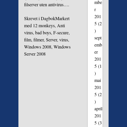
mbe
filserver uten antivirus….
r
201
Skrevet i
Dagbok
Markert
5
(2
med
12 monkeys
,
Anti
)
virus
,
bad boys
,
F-secure
,
sept
film
,
filmer
,
Server
,
virus
,
emb
Windows 2008
,
Windows
er
Server 2008
201
5
(1
)
mai
201
5
(2
)
april
201
5
(3