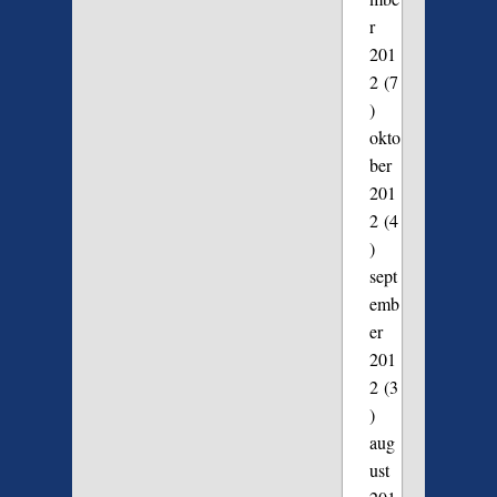
r
201
2
(7
)
okto
ber
201
2
(4
)
sept
emb
er
201
2
(3
)
aug
ust