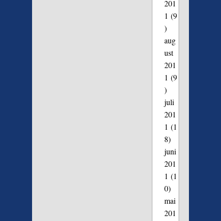
201
1
(9
)
aug
ust
201
1
(9
)
juli
201
1
(1
8)
juni
201
1
(1
0)
mai
201