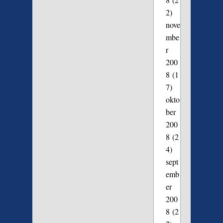
2)
nove
mbe
r
200
8
(1
7)
okto
ber
200
8
(2
4)
sept
emb
er
200
8
(2