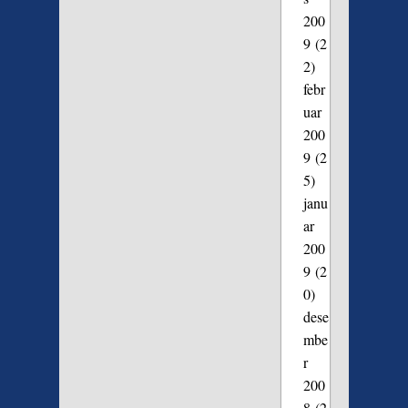
200
9
(2
2)
febr
uar
200
9
(2
5)
janu
ar
200
9
(2
0)
dese
mbe
r
200
8
(2