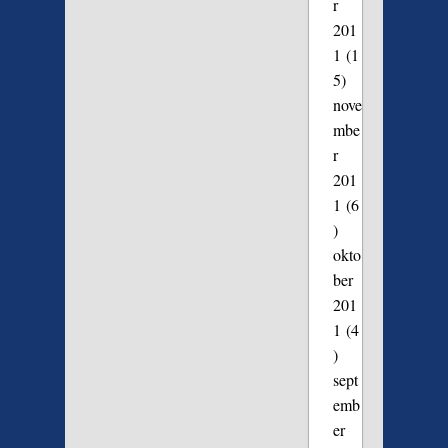
r
201
1
(1
5)
nove
mbe
r
201
1
(6
)
okto
ber
201
1
(4
)
sept
emb
er