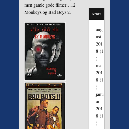
men gamle gode filmer…12
Monkeys og Bad Boys 2.
Arkiv
aug
ust
201
8
(1
)
mai
201
8
(1
)
janu
ar
201
8
(1
)