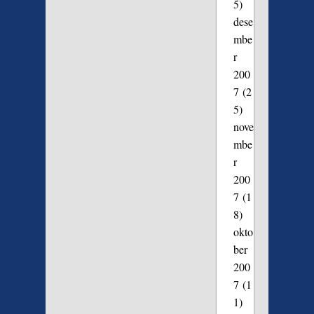
5)
dese
mbe
r
200
7
(2
5)
nove
mbe
r
200
7
(1
8)
okto
ber
200
7
(1
1)