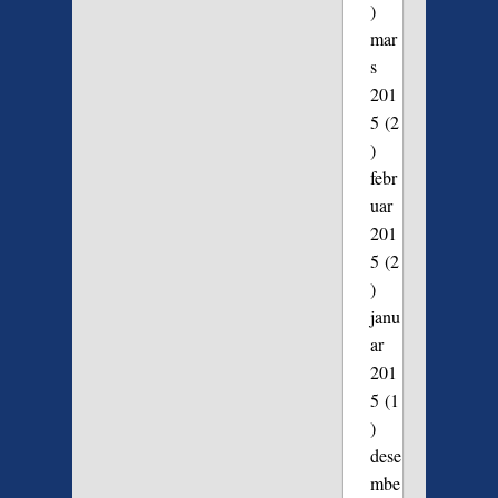
)
mar
s
201
5
(2
)
febr
uar
201
5
(2
)
janu
ar
201
5
(1
)
dese
mbe