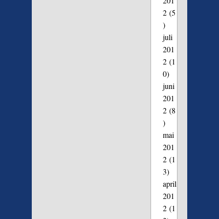
201
2
(5
)
juli
201
2
(1
0)
juni
201
2
(8
)
mai
201
2
(1
3)
april
201
2
(1