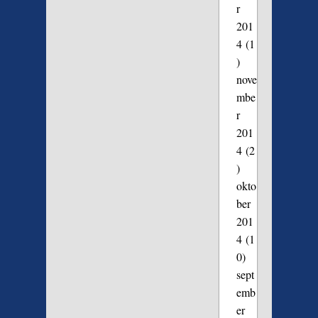
r
201
4
(1
)
nove
mbe
r
201
4
(2
)
okto
ber
201
4
(1
0)
sept
emb
er