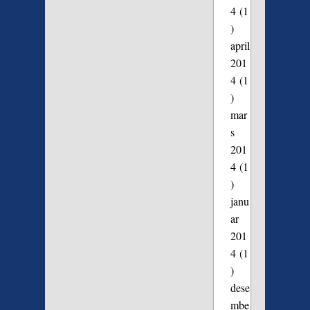
4
(1
)
april
201
4
(1
)
mar
s
201
4
(1
)
janu
ar
201
4
(1
)
dese
mbe