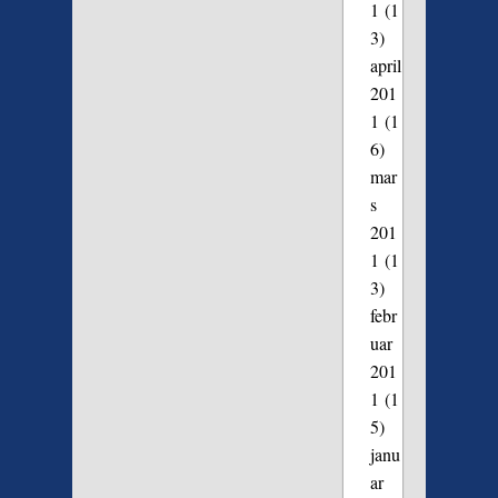
1
(1
3)
april
201
1
(1
6)
mar
s
201
1
(1
3)
febr
uar
201
1
(1
5)
janu
ar