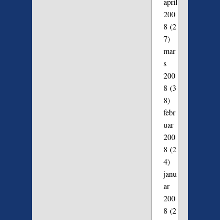
april
200
8
(2
7)
mar
s
200
8
(3
8)
febr
uar
200
8
(2
4)
janu
ar
200
8
(2