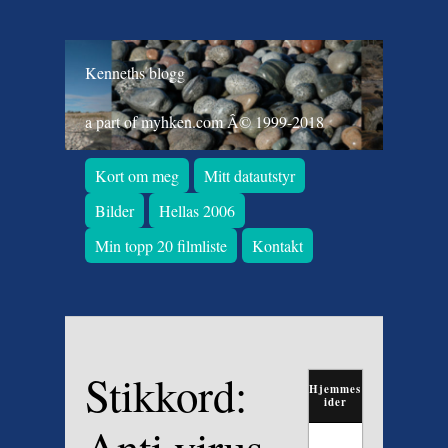
Kenneths blogg
a part of myhken.com Â© 1999-2018
Kort om meg
Mitt datautstyr
Bilder
Hellas 2006
Min topp 20 filmliste
Kontakt
Stikkord:
Hjemmes
ider