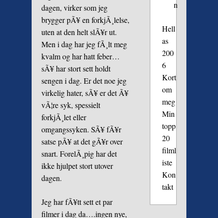
n
dagen, virker som jeg
brygger pÃ¥ en forkjÃ¸lelse,
Hell
uten at den helt slÃ¥r ut.
as
Men i dag har jeg fÃ¸lt meg
200
kvalm og har hatt feber…
6
sÃ¥ har stort sett holdt
Kort
sengen i dag. Er det noe jeg
om
virkelig hater, sÃ¥ er det Ã¥
meg
vÃ¦re syk, spessielt
Min
forkjÃ¸let eller
topp
omgangssyken. SÃ¥ fÃ¥r
20
satse pÃ¥ at det gÃ¥r over
filml
snart. ForelÃ¸pig har det
iste
ikke hjulpet stort utover
Kon
dagen.
takt
Jeg har fÃ¥tt sett et par
filmer i dag da….ingen nye,