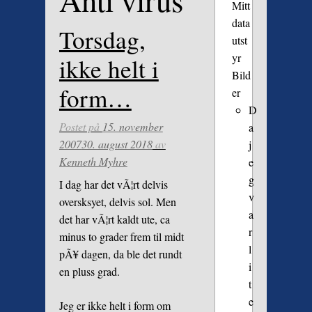
Anti virus
Mitt
data
Torsdag,
utst
yr
ikke helt i
Bild
form…
er
D
Postet på
15. november
a
2007
30. august 2018
av
j
Kenneth Myhre
e
g
I dag har det vÃ¦rt delvis
v
oversksyet, delvis sol. Men
a
det har vÃ¦rt kaldt ute, ca
r
minus to grader frem til midt
l
pÃ¥ dagen, da ble det rundt
i
en pluss grad.
t
e
Jeg er ikke helt i form om