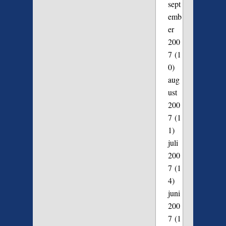
sept
emb
er
200
7
(1
0)
aug
ust
200
7
(1
1)
juli
200
7
(1
4)
juni
200
7
(1