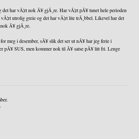
 det har vÃ¦rt nok Ã¥ gjÃ¸re. Har vÃ¦rt pÃ¥ tunet hele perioden
Ã¦rt utrolig greie og det har vÃ¦rt lite trÃ¸bbel. Likevel har det
t nok Ã¥ gjÃ¸re.
 for meg i desember, sÃ¥ slik det ser ut nÃ¥ har jeg ferie i
er pÃ¥ SUS, men kommer nok til Ã¥ satse pÃ¥ litt fri. Lenge
ber.
r