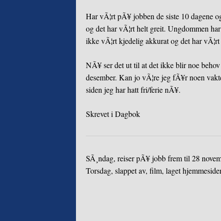
Har vÃ¦rt pÃ¥ jobben de siste 10 dagene og
og det har vÃ¦rt helt greit. Ungdommen har v
ikke vÃ¦rt kjedelig akkurat og det har vÃ¦r
NÃ¥ ser det ut til at det ikke blir noe behov
desember. Kan jo vÃ¦re jeg fÃ¥r noen vakt
siden jeg har hatt fri/ferie nÃ¥.
Skrevet i
Dagbok
SÃ¸ndag, reiser pÃ¥ jobb frem til 28 novem
Torsdag, slappet av, film, laget hjemmeside