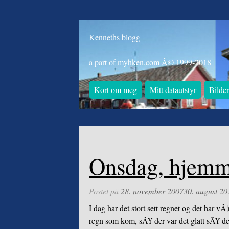
Kenneths blogg
a part of myhken.com Â© 1999-2018
Kort om meg
Mitt datautstyr
Bilde
Onsdag, hjemm
Postet på
28. november 2007
30. august 20
I dag har det stort sett regnet og det har 
regn som kom, sÃ¥ der var det glatt sÃ¥ de