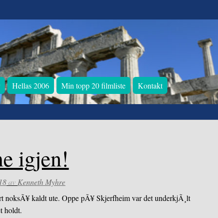
r
Hellas 2006
Min topp 20 filmliste
Kontakt
e igjen!
18
av
Kenneth Myhre
vÃ¦rt noksÃ¥ kaldt ute. Oppe pÃ¥ Skjerfheim var det underkjÃ¸lt
t holdt.