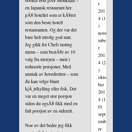
booket bort pÃ¥ Monkitail –
r
en Japansk restaurant her
201
pÃ¥ hotellet som er kÃ¥ret
4
(1
som den beste hotell
)
restauranten. Og der var det
nove
bare helt utrolig god mat.
mbe
Jeg gikk for Chefs tasting
r
menu – som bestÃ¥r av 10
201
valg fra menyen – men i
4
(2
reduserte porsjoner. Med
)
unntak av hovedretten – som
okto
du kan velge blant
ber
kjÃ¸tt/kylling eller fisk. Det
201
var en meget stor porsjon
4
(1
siden du ogsÃ¥ fikk med en
0)
full porsjon av en siderett.
sept
emb
Noe av det bedre jeg fikk
er