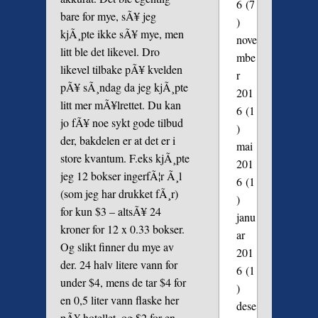
6
(7
bare for mye, sÃ¥ jeg
)
kjÃ¸pte ikke sÃ¥ mye, men
nove
litt ble det likevel. Dro
mbe
likevel tilbake pÃ¥ kvelden
r
pÃ¥ sÃ¸ndag da jeg kjÃ¸pte
201
litt mer mÃ¥lrettet. Du kan
6
(1
jo fÃ¥ noe sykt gode tilbud
)
der, bakdelen er at det er i
mai
store kvantum. F.eks kjÃ¸pte
201
jeg 12 bokser ingerfÃ¦r Ã¸l
6
(1
(som jeg har drukket fÃ¸r)
)
for kun $3 – altsÃ¥ 24
janu
kroner for 12 x 0.33 bokser.
ar
Og slikt finner du mye av
201
der. 24 halv litere vann for
6
(1
under $4, mens de tar $4 for
)
en 0,5 liter vann flaske her
dese
pÃ¥ hotellet. og $2 for en