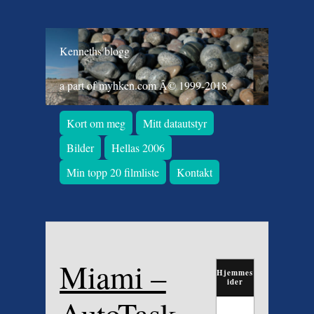
Kenneths blogg
a part of myhken.com Â© 1999-2018
Kort om meg
Mitt datautstyr
Bilder
Hellas 2006
Min topp 20 filmliste
Kontakt
Miami –
Hjemmes
ider