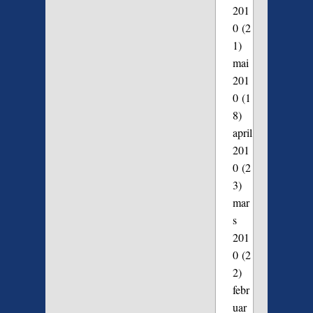
201
0
(2
1)
mai
201
0
(1
8)
april
201
0
(2
3)
mar
s
201
0
(2
2)
febr
uar