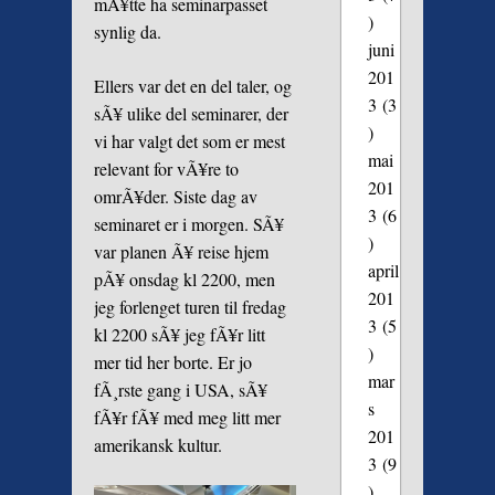
mÃ¥tte ha seminarpasset
)
synlig da.
juni
201
Ellers var det en del taler, og
3
(3
sÃ¥ ulike del seminarer, der
)
vi har valgt det som er mest
mai
relevant for vÃ¥re to
201
omrÃ¥der. Siste dag av
3
(6
seminaret er i morgen. SÃ¥
)
var planen Ã¥ reise hjem
april
pÃ¥ onsdag kl 2200, men
201
jeg forlenget turen til fredag
3
(5
kl 2200 sÃ¥ jeg fÃ¥r litt
)
mer tid her borte. Er jo
mar
fÃ¸rste gang i USA, sÃ¥
s
fÃ¥r fÃ¥ med meg litt mer
201
amerikansk kultur.
3
(9
)