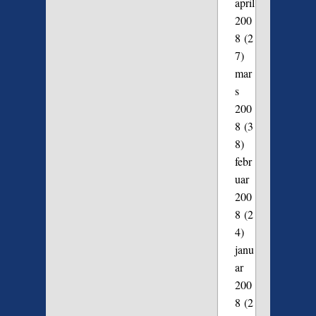
april
200
8
(2
7)
mar
s
200
8
(3
8)
febr
uar
200
8
(2
4)
janu
ar
200
8
(2