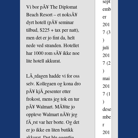
sept
Vi bor pÃ¥ The Diplomat
emb
Beach Resort – et noksÃ¥
er
dyrt hotell (pÃ¥ seminar
201
tilbud, $225 + tax per natt),
7
(3
men det er jo fint da, helt
)
nede ved stranden. Hotellet
juli
har 1000 rom sÃ¥ ikke noe
201
lite hotell akkurat.
7
(2
)
LÃ¸rdagen hadde vi for oss
mai
selv. Kollegaen og kona dro
201
pÃ¥ kjÃ¸pesenter etter
7
(1
frokost, mens jeg tok en tur
)
pÃ¥ Walmart. MÃ¥tte jo
dese
oppleve Walmart nÃ¥r jeg
mbe
fÃ¸rst var her borte. Og det
r
er jo ikke en liten butikk
201
akkurat. Det ble egentlig