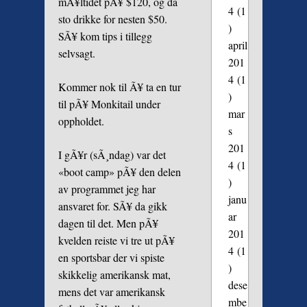
mÃ¥ltidet pÃ¥ $120, og da
4
(1
sto drikke for nesten $50.
)
SÃ¥ kom tips i tillegg
april
selvsagt.
201
4
(1
Kommer nok til Ã¥ ta en tur
)
til pÃ¥ Monkitail under
mar
oppholdet.
s
201
I gÃ¥r (sÃ¸ndag) var det
4
(1
«boot camp» pÃ¥ den delen
)
av programmet jeg har
janu
ansvaret for. SÃ¥ da gikk
ar
dagen til det. Men pÃ¥
201
kvelden reiste vi tre ut pÃ¥
4
(1
en sportsbar der vi spiste
)
skikkelig amerikansk mat,
dese
mens det var amerikansk
mbe