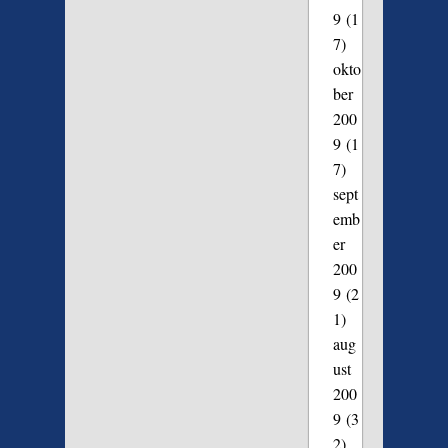
9
(1
7)
okto
ber
200
9
(1
7)
sept
emb
er
200
9
(2
1)
aug
ust
200
9
(3
2)