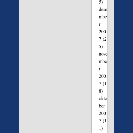
5)
dese
mbe
r
200
7
(2
5)
nove
mbe
r
200
7
(1
8)
okto
ber
200
7
(1
1)