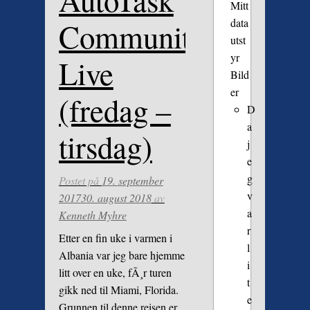
AutoTask
Mitt
data
Community
utst
yr
Live
Bild
er
(fredag –
D
a
tirsdag)
j
e
g
Postet på
19. september
v
2017
30. august 2018
av
a
Kenneth Myhre
r
Etter en fin uke i varmen i
l
Albania var jeg bare hjemme
i
litt over en uke, fÃ¸r turen
t
gikk ned til Miami, Florida.
e
Grunnen til denne reisen er