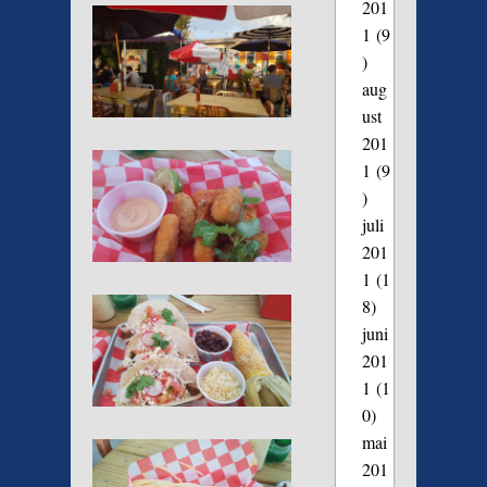
201
1
(9
)
aug
ust
201
1
(9
)
juli
201
1
(1
8)
juni
201
1
(1
0)
mai
201