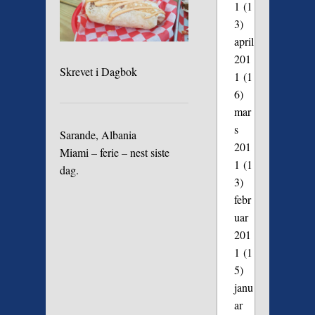
1
(1
3)
april
201
Skrevet i
Dagbok
1
(1
6)
mar
s
Sarande, Albania
201
Miami – ferie – nest siste
1
(1
dag.
3)
febr
uar
201
1
(1
5)
janu
ar