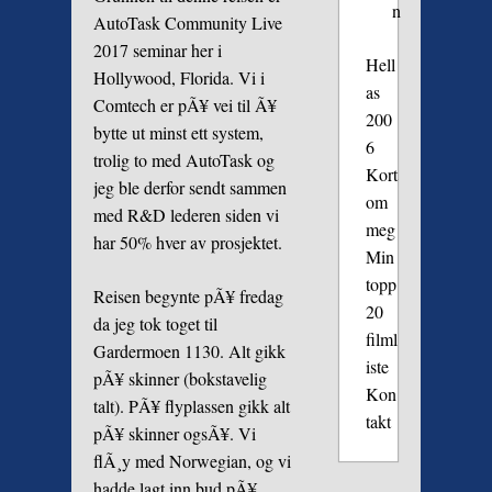
n
AutoTask Community Live
2017 seminar her i
Hell
Hollywood, Florida. Vi i
as
Comtech er pÃ¥ vei til Ã¥
200
bytte ut minst ett system,
6
trolig to med AutoTask og
Kort
jeg ble derfor sendt sammen
om
med R&D lederen siden vi
meg
har 50% hver av prosjektet.
Min
topp
Reisen begynte pÃ¥ fredag
20
da jeg tok toget til
filml
Gardermoen 1130. Alt gikk
iste
pÃ¥ skinner (bokstavelig
Kon
talt). PÃ¥ flyplassen gikk alt
takt
pÃ¥ skinner ogsÃ¥. Vi
flÃ¸y med Norwegian, og vi
hadde lagt inn bud pÃ¥