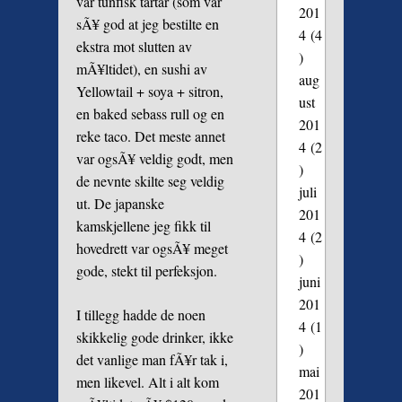
var tunfisk tartar (som var
201
sÃ¥ god at jeg bestilte en
4
(4
ekstra mot slutten av
)
mÃ¥ltidet), en sushi av
aug
Yellowtail + soya + sitron,
ust
en baked sebass rull og en
201
reke taco. Det meste annet
4
(2
var ogsÃ¥ veldig godt, men
)
de nevnte skilte seg veldig
juli
ut. De japanske
201
kamskjellene jeg fikk til
4
(2
hovedrett var ogsÃ¥ meget
)
gode, stekt til perfeksjon.
juni
201
I tillegg hadde de noen
4
(1
skikkelig gode drinker, ikke
)
det vanlige man fÃ¥r tak i,
mai
men likevel. Alt i alt kom
201