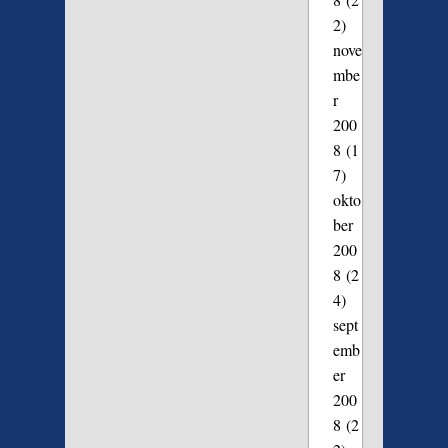
2)
nove
mbe
r
200
8
(1
7)
okto
ber
200
8
(2
4)
sept
emb
er
200
8
(2