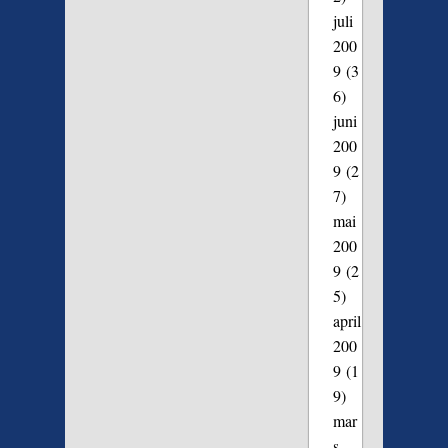
juli
200
9
(3
6)
juni
200
9
(2
7)
mai
200
9
(2
5)
april
200
9
(1
9)
mar
s