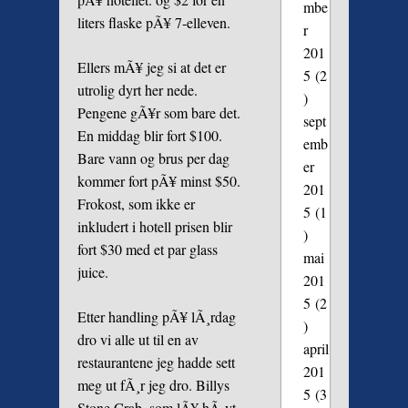
mbe
liters flaske pÃ¥ 7-elleven.
r
201
Ellers mÃ¥ jeg si at det er
5
(2
utrolig dyrt her nede.
)
Pengene gÃ¥r som bare det.
sept
En middag blir fort $100.
emb
Bare vann og brus per dag
er
kommer fort pÃ¥ minst $50.
201
Frokost, som ikke er
5
(1
inkludert i hotell prisen blir
)
fort $30 med et par glass
mai
juice.
201
5
(2
Etter handling pÃ¥ lÃ¸rdag
)
dro vi alle ut til en av
april
restaurantene jeg hadde sett
201
meg ut fÃ¸r jeg dro. Billys
5
(3
Stone Crab, som lÃ¥ hÃ¸yt