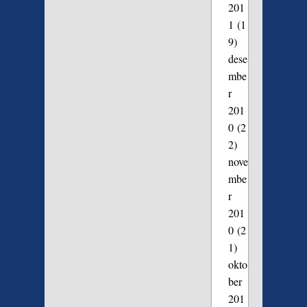
201
1
(1
9)
dese
mbe
r
201
0
(2
2)
nove
mbe
r
201
0
(2
1)
okto
ber
201