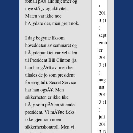
fotball pÃ¥ alle skjermer og
r
mye stÃ¸y og aktivitet.
201
Maten var ikke noe
3
(1
hÃ¸ydare der, men greit nok.
)
sept
I dag begynte liksom
emb
hoveddelen av seminaret og
er
hÃ¸ydepunktet var vel talen
201
til President Bill Clinton (ja,
3
(1
han har gÃ¥tt av, men her
)
tiltales de jo som president
aug
for evig tid). Secret Service
ust
har han ogsÃ¥. Men
201
sikkerheten er ikke like
3
(1
hÃ¸y som pÃ¥ en sittende
)
president. Vi mÃ¥tte f.eks
juli
ikke gjennom noen
201
sikkerhetskontroll. Men vi
3
(7