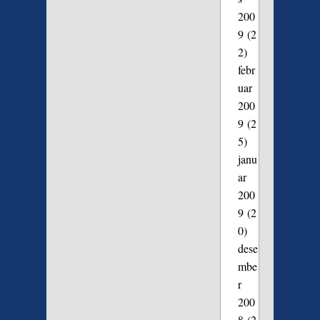
200
9
(2
2)
febr
uar
200
9
(2
5)
janu
ar
200
9
(2
0)
dese
mbe
r
200
8
(2