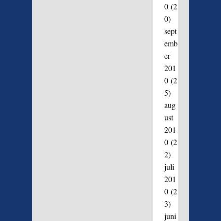
0
(2
0)
sept
emb
er
201
0
(2
5)
aug
ust
201
0
(2
2)
juli
201
0
(2
3)
juni