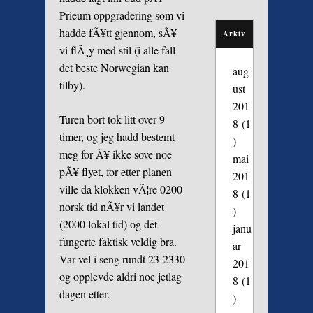
Prieum oppgradering som vi
hadde fÃ¥tt gjennom, sÃ¥
Arkiv
vi flÃ¸y med stil (i alle fall
det beste Norwegian kan
aug
tilby).
ust
201
Turen bort tok litt over 9
8
(1
timer, og jeg hadd bestemt
)
meg for Ã¥ ikke sove noe
mai
pÃ¥ flyet, for etter planen
201
ville da klokken vÃ¦re 0200
8
(1
norsk tid nÃ¥r vi landet
)
(2000 lokal tid) og det
janu
fungerte faktisk veldig bra.
ar
Var vel i seng rundt 23-2330
201
og opplevde aldri noe jetlag
8
(1
dagen etter.
)