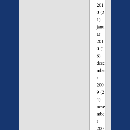
201
0
(2
1)
janu
ar
201
0
(1
6)
dese
mbe
r
200
9
(2
4)
nove
mbe
r
200