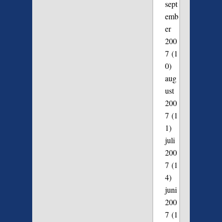
sept
emb
er
200
7
(1
0)
aug
ust
200
7
(1
1)
juli
200
7
(1
4)
juni
200
7
(1