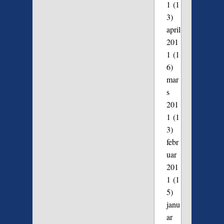
1
(1
3)
april
201
1
(1
6)
mar
s
201
1
(1
3)
febr
uar
201
1
(1
5)
janu
ar