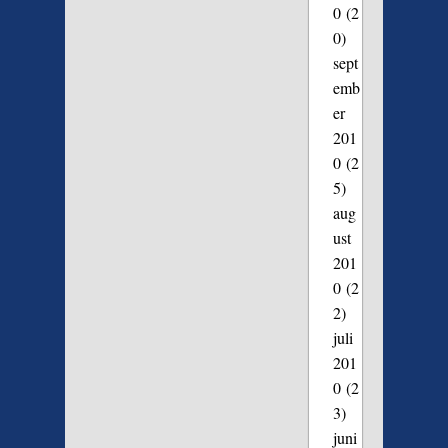
0
(2
0)
sept
emb
er
201
0
(2
5)
aug
ust
201
0
(2
2)
juli
201
0
(2
3)
juni