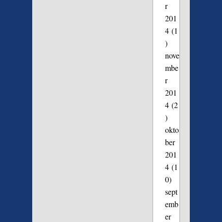
r
201
4
(1
)
nove
mbe
r
201
4
(2
)
okto
ber
201
4
(1
0)
sept
emb
er