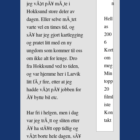
n
jeg vÃ¦rt pÃ¥ mÃ¸te i
Hokksund store deler av
Hell
dagen. Eller selve mÃ¸tet
as
varte vel en times tid, og
200
sÃ¥ har jeg gjort kartlegging
6
og pratet litt med en ny
Kort
ungdom som kommer til oss
om
om ikke alt for lenge. Dro
meg
fra Hokksund ved to tiden,
Min
og var hjemme her i Larvik
topp
litt fÃ¸r fire, etter at jeg
20
hadde vÃ¦rt pÃ¥ jobben for
filml
Ã¥ bytte bil etc.
iste
Kon
Har fri i helgen, men i dag
takt
var jeg trÃ¸tt og sliten etter
Ã¥ ha stÃ¥tt opp tidlig og
vÃ¦rt borte hele dagen, sÃ¥