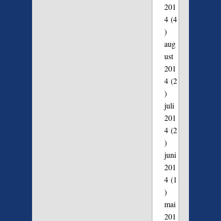
201
4
(4
)
aug
ust
201
4
(2
)
juli
201
4
(2
)
juni
201
4
(1
)
mai
201