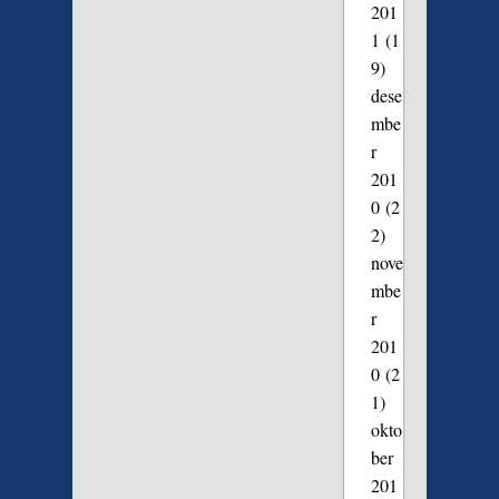
201
1
(1
9)
dese
mbe
r
201
0
(2
2)
nove
mbe
r
201
0
(2
1)
okto
ber
201