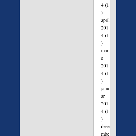
4
(1
)
april
201
4
(1
)
mar
s
201
4
(1
)
janu
ar
201
4
(1
)
dese
mbe