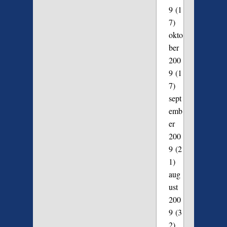
9
(1
7)
okto
ber
200
9
(1
7)
sept
emb
er
200
9
(2
1)
aug
ust
200
9
(3
2)