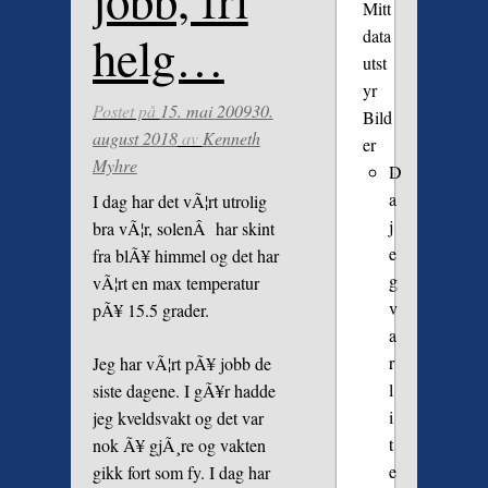
jobb, fri
Mitt
data
helg…
utst
yr
Postet på
15. mai 2009
30.
Bild
august 2018
av
Kenneth
er
Myhre
D
a
I dag har det vÃ¦rt utrolig
j
bra vÃ¦r, solenÂ har skint
e
fra blÃ¥ himmel og det har
g
vÃ¦rt en max temperatur
v
pÃ¥ 15.5 grader.
a
r
Jeg har vÃ¦rt pÃ¥ jobb de
l
siste dagene. I gÃ¥r hadde
i
jeg kveldsvakt og det var
t
nok Ã¥ gjÃ¸re og vakten
e
gikk fort som fy. I dag har