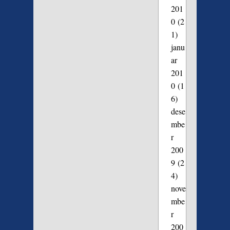
201
0
(2
1)
janu
ar
201
0
(1
6)
dese
mbe
r
200
9
(2
4)
nove
mbe
r
200