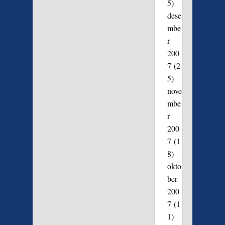
5)
dese
mbe
r
200
7
(2
5)
nove
mbe
r
200
7
(1
8)
okto
ber
200
7
(1
1)