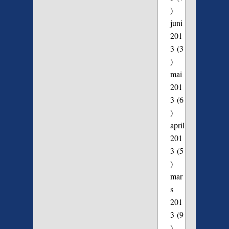
)
juni
201
3
(3
)
mai
201
3
(6
)
april
201
3
(5
)
mar
s
201
3
(9
)