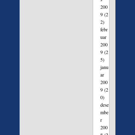
200
9
(2
2)
febr
uar
200
9
(2
5)
janu
ar
200
9
(2
0)
dese
mbe
r
200
8
(2