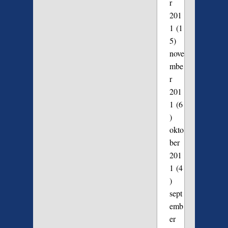
r
201
1
(1
5)
nove
mbe
r
201
1
(6
)
okto
ber
201
1
(4
)
sept
emb
er