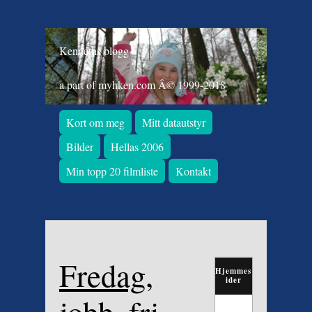
Kenneths blogg
a part of myhken.com Â© 1999-2018
Kort om meg
Mitt datautstyr
Bilder
Hellas 2006
Min topp 20 filmliste
Kontakt
Fredag,
Hjemmes
ider