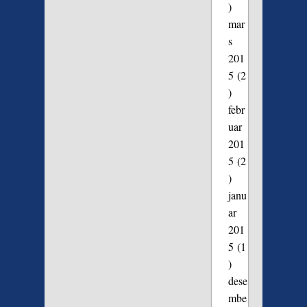
)
mar
s
201
5
(2
)
febr
uar
201
5
(2
)
janu
ar
201
5
(1
)
dese
mbe