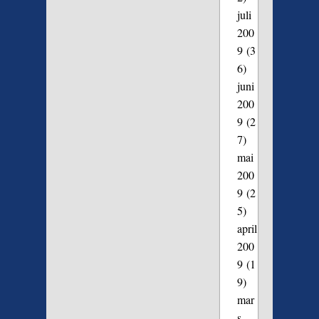
juli
200
9
(3
6)
juni
200
9
(2
7)
mai
200
9
(2
5)
april
200
9
(1
9)
mar
s