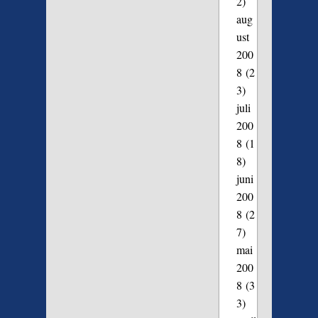
2)
aug
ust
200
8
(2
3)
juli
200
8
(1
8)
juni
200
8
(2
7)
mai
200
8
(3
3)