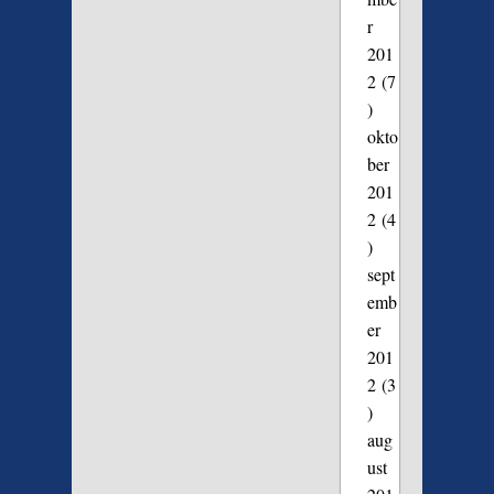
r
201
2
(7
)
okto
ber
201
2
(4
)
sept
emb
er
201
2
(3
)
aug
ust