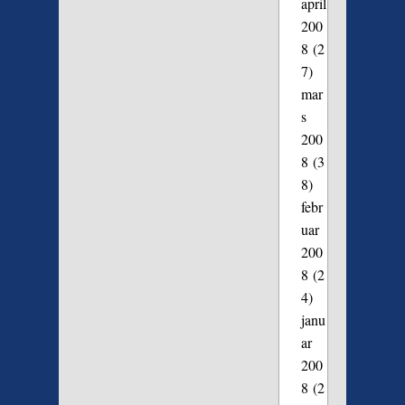
april
200
8
(2
7)
mar
s
200
8
(3
8)
febr
uar
200
8
(2
4)
janu
ar
200
8
(2