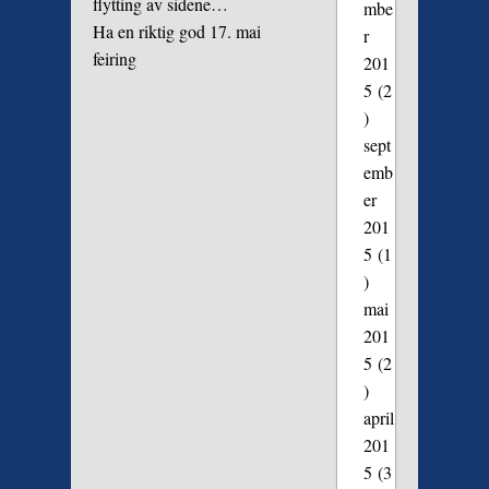
flytting av sidene…
mbe
Ha en riktig god 17. mai
r
feiring
201
5
(2
)
sept
emb
er
201
5
(1
)
mai
201
5
(2
)
april
201
5
(3