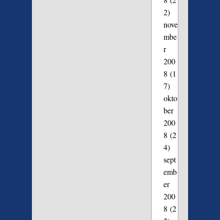
2)
nove
mbe
r
200
8
(1
7)
okto
ber
200
8
(2
4)
sept
emb
er
200
8
(2