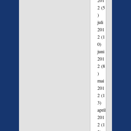
201
2
(5
)
juli
201
2
(1
0)
juni
201
2
(8
)
mai
201
2
(1
3)
april
201
2
(1