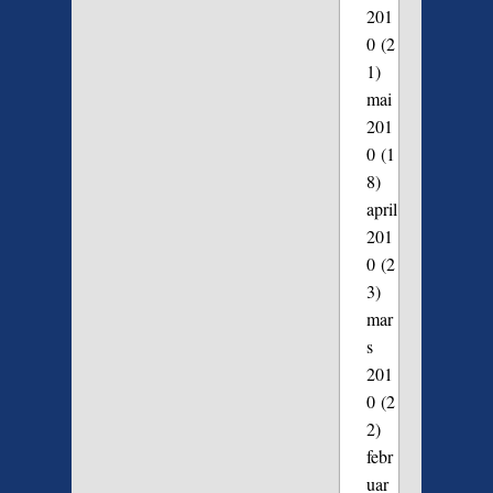
201
0
(2
1)
mai
201
0
(1
8)
april
201
0
(2
3)
mar
s
201
0
(2
2)
febr
uar