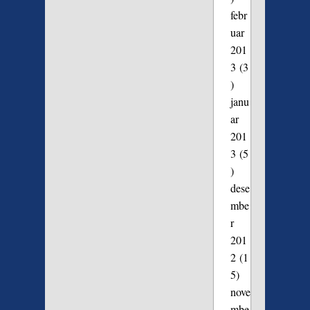
febr
uar
201
3
(3
)
janu
ar
201
3
(5
)
dese
mbe
r
201
2
(1
5)
nove
mbe