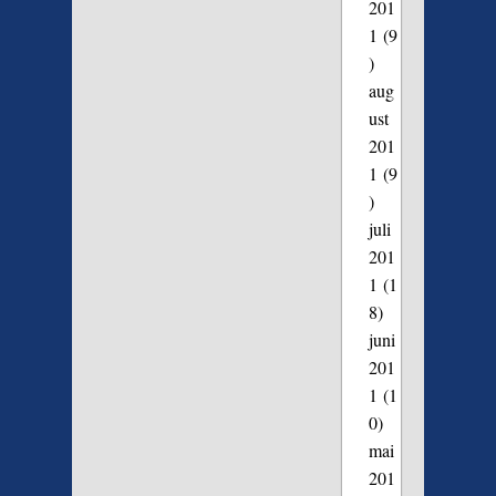
201
1
(9
)
aug
ust
201
1
(9
)
juli
201
1
(1
8)
juni
201
1
(1
0)
mai
201