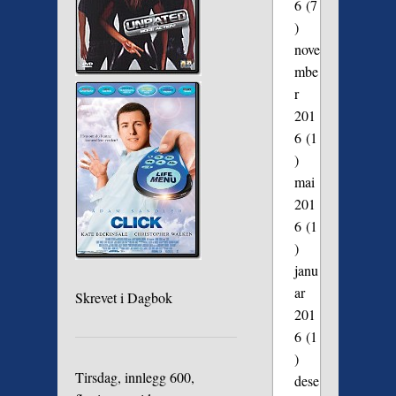
6
(7
)
nove
mbe
r
201
6
(1
)
mai
201
6
(1
)
janu
ar
Skrevet i
Dagbok
201
6
(1
)
Tirsdag, innlegg 600,
dese