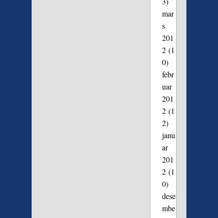
3)
mar
s
201
2
(1
0)
febr
uar
201
2
(1
2)
janu
ar
201
2
(1
0)
dese
mbe