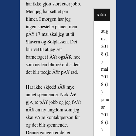
har ikke gjort stort etter jobb.
Men jeg har sett et par
Arkiv
filmer. I morgen har jeg
ingen spesielle planer, men
aug
pÃ¥ 17 mai skal jeg ut til
ust
Stavern og Solplassen. Det
201
blir vel til at jeg ser
8
(1
barnetoget i Ã¥r ogsÃ¥, noe
)
som nesten blir rekord siden
mai
det blir tredje Ã¥r pÃ¥ rad.
201
8
(1
Har ikke skjedd sÃ¥ mye
)
annet spennende. Nok Ã¥
janu
gjÃ¸re pÃ¥ jobb og jeg fÃ¥r
ar
nÃ¥ en ny ungdom som jeg
201
skal vÃ¦re kontaktperson for
8
(1
og det blir spennende.
)
Denne gangen er det ei