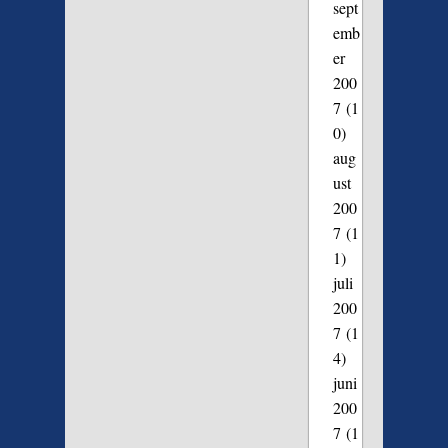
sept
emb
er
200
7
(1
0)
aug
ust
200
7
(1
1)
juli
200
7
(1
4)
juni
200
7
(1