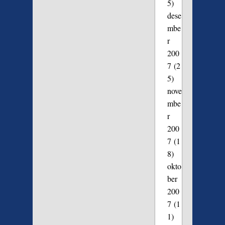
5)
dese
mbe
r
200
7
(2
5)
nove
mbe
r
200
7
(1
8)
okto
ber
200
7
(1
1)