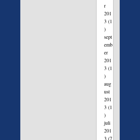
r
201
3
(1
)
sept
emb
er
201
3
(1
)
aug
ust
201
3
(1
)
juli
201
3
(7