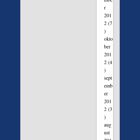
r
201
2
(7
)
okto
ber
201
2
(4
)
sept
emb
er
201
2
(3
)
aug
ust