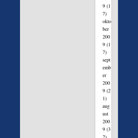
9
(1
7)
okto
ber
200
9
(1
7)
sept
emb
er
200
9
(2
1)
aug
ust
200
9
(3
2)