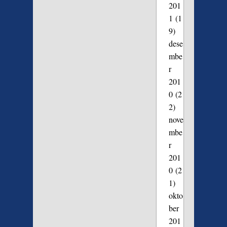
201
1
(1
9)
dese
mbe
r
201
0
(2
2)
nove
mbe
r
201
0
(2
1)
okto
ber
201