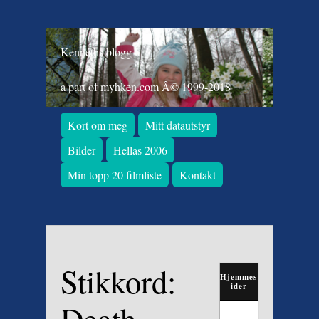
Kenneths blogg
a part of myhken.com Â© 1999-2018
Kort om meg
Mitt datautstyr
Bilder
Hellas 2006
Min topp 20 filmliste
Kontakt
Stikkord:
Hjemmes
ider