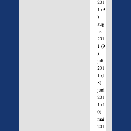
201
1
(9
)
aug
ust
201
1
(9
)
juli
201
1
(1
8)
juni
201
1
(1
0)
mai
201