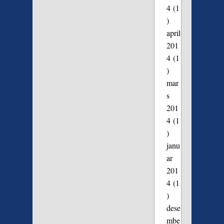
4
(1
)
april
201
4
(1
)
mar
s
201
4
(1
)
janu
ar
201
4
(1
)
dese
mbe