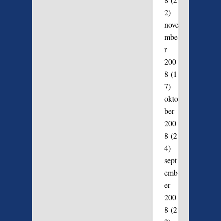
2)
nove
mbe
r
200
8
(1
7)
okto
ber
200
8
(2
4)
sept
emb
er
200
8
(2