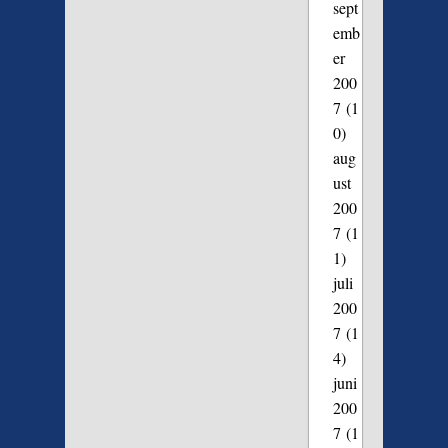
sept
emb
er
200
7
(1
0)
aug
ust
200
7
(1
1)
juli
200
7
(1
4)
juni
200
7
(1