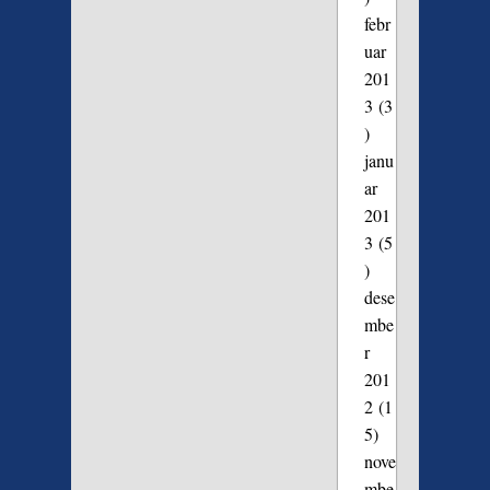
febr
uar
201
3
(3
)
janu
ar
201
3
(5
)
dese
mbe
r
201
2
(1
5)
nove
mbe