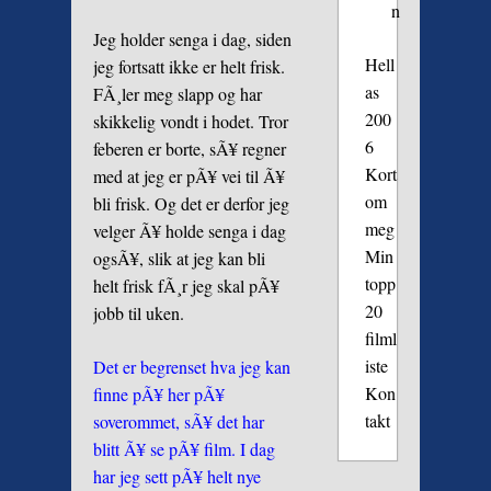
n
Jeg holder senga i dag, siden
Hell
jeg fortsatt ikke er helt frisk.
as
FÃ¸ler meg slapp og har
200
skikkelig vondt i hodet. Tror
6
feberen er borte, sÃ¥ regner
Kort
med at jeg er pÃ¥ vei til Ã¥
om
bli frisk. Og det er derfor jeg
meg
velger Ã¥ holde senga i dag
Min
ogsÃ¥, slik at jeg kan bli
topp
helt frisk fÃ¸r jeg skal pÃ¥
20
jobb til uken.
filml
iste
Det er begrenset hva jeg kan
Kon
finne pÃ¥ her pÃ¥
takt
soverommet, sÃ¥ det har
blitt Ã¥ se pÃ¥ film. I dag
har jeg sett pÃ¥ helt nye