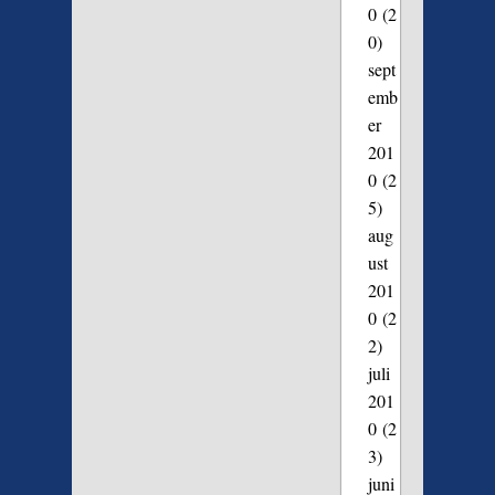
0
(2
0)
sept
emb
er
201
0
(2
5)
aug
ust
201
0
(2
2)
juli
201
0
(2
3)
juni