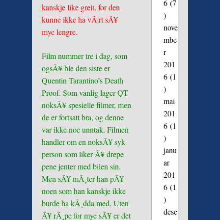
6
(7
kanskje like greit, for den
)
kunne ikke ha vÃ¦rt sÃ¥
nove
mye lengre.
mbe
r
Film nummer tre i dag, som
201
ogsÃ¥ ble den siste er
6
(1
Quentin Tarantino’s Death
)
Proof. Som vanlig lager QT
mai
noksÃ¥ spesielle filmer, men
201
de er fortsatt bra, og denne
6
(1
var ikke noe unntak. Filmen
)
handler om en noksÃ¥ syk
janu
person som liker Ã¥ drepe
ar
pene jenter med bilen sin.
201
Men sÃ¥ mÃ¸ter han pÃ¥
6
(1
noen som han kanskje ikke
)
burde ha kÃ¸dda med. Uten
dese
Ã¥ rÃ¸pe for mye sÃ¥ er det