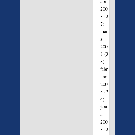
april
200
8
(2
7)
mar
s
200
8
(3
8)
febr
uar
200
8
(2
4)
janu
ar
200
8
(2