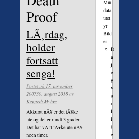
Death
Mitt
data
Proof
utst
yr
LÃ¸rdag,
Bild
er
holder
D
fortsatt
a
j
senga!
e
g
Postet på
17. november
v
2007
30. august 2018
av
a
Kenneth Myhre
r
l
Akkurat nÃ¥ er det tÃ¥ke
i
ute og det er rundt 3 grader.
t
Det har vÃ¦rt tÃ¥ke ute nÃ¥
e
noen timer.