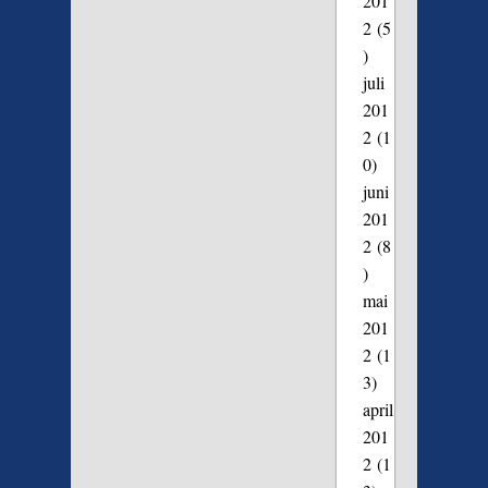
201
2
(5
)
juli
201
2
(1
0)
juni
201
2
(8
)
mai
201
2
(1
3)
april
201
2
(1