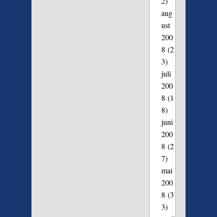
2)
aug
ust
200
8
(2
3)
juli
200
8
(1
8)
juni
200
8
(2
7)
mai
200
8
(3
3)