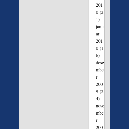
201
0
(2
1)
janu
ar
201
0
(1
6)
dese
mbe
r
200
9
(2
4)
nove
mbe
r
200