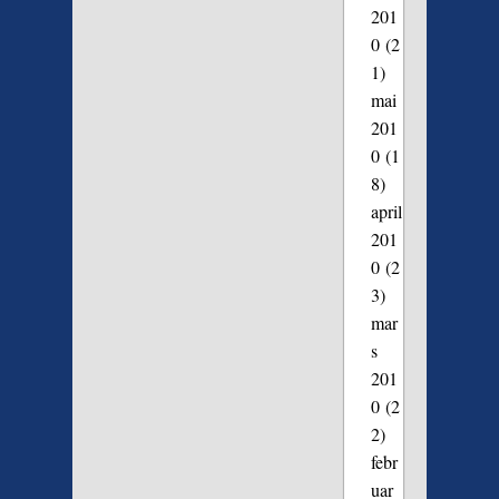
201
0
(2
1)
mai
201
0
(1
8)
april
201
0
(2
3)
mar
s
201
0
(2
2)
febr
uar