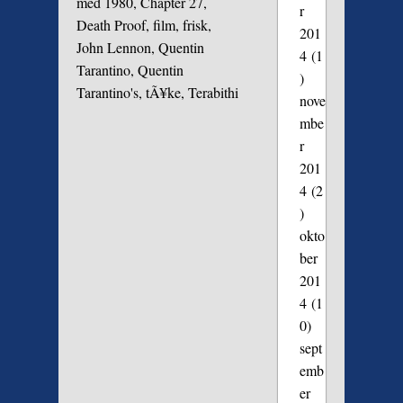
med
1980
,
Chapter 27
,
r
Death Proof
,
film
,
frisk
,
201
John Lennon
,
Quentin
4
(1
Tarantino
,
Quentin
)
Tarantino's
,
tÃ¥ke
,
Terabithi
nove
mbe
r
201
4
(2
)
okto
ber
201
4
(1
0)
sept
emb
er