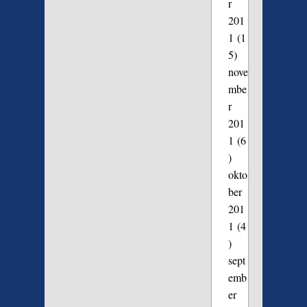
r
201
1
(1
5)
nove
mbe
r
201
1
(6
)
okto
ber
201
1
(4
)
sept
emb
er