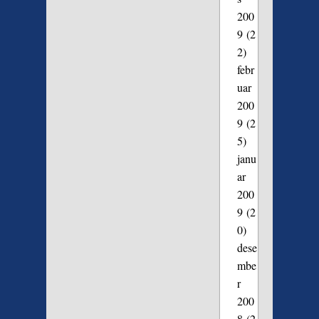
200
9
(2
2)
febr
uar
200
9
(2
5)
janu
ar
200
9
(2
0)
dese
mbe
r
200
8
(2