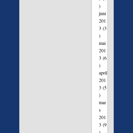
)
juni
201
3
(3
)
mai
201
3
(6
)
april
201
3
(5
)
mar
s
201
3
(9
)