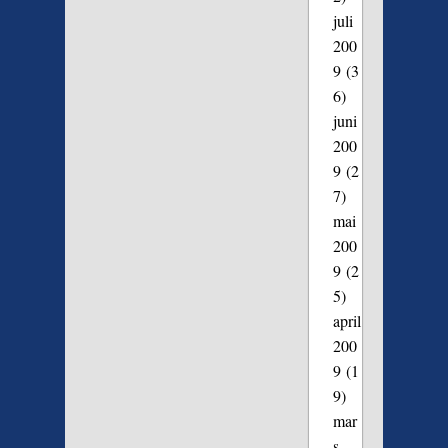
juli
200
9
(3
6)
juni
200
9
(2
7)
mai
200
9
(2
5)
april
200
9
(1
9)
mar
s