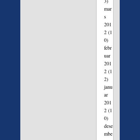
3)
mar
s
201
2
(1
0)
febr
uar
201
2
(1
2)
janu
ar
201
2
(1
0)
dese
mbe