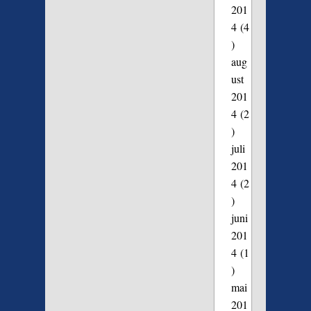
201
4
(4
)
aug
ust
201
4
(2
)
juli
201
4
(2
)
juni
201
4
(1
)
mai
201