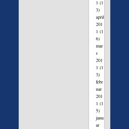
1
(1
3)
april
201
1
(1
6)
mar
s
201
1
(1
3)
febr
uar
201
1
(1
5)
janu
ar