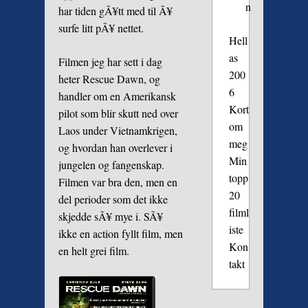
n
har tiden gÃ¥tt med til Ã¥
surfe litt pÃ¥ nettet.
Hell
as
Filmen jeg har sett i dag
200
heter Rescue Dawn, og
6
handler om en Amerikansk
Kort
pilot som blir skutt ned over
om
Laos under Vietnamkrigen,
meg
og hvordan han overlever i
Min
jungelen og fangenskap.
topp
Filmen var bra den, men en
20
del perioder som det ikke
filml
skjedde sÃ¥ mye i. SÃ¥
iste
ikke en action fyllt film, men
Kon
en helt grei film.
takt