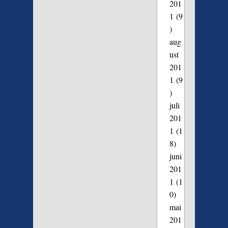
201
1
(9
)
aug
ust
201
1
(9
)
juli
201
1
(1
8)
juni
201
1
(1
0)
mai
201