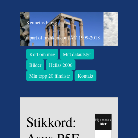
Kenneths blogg
a part of myhken.com Â© 1999-2018
Kort om meg
Mitt datautstyr
Bilder
Hellas 2006
Min topp 20 filmliste
Kontakt
Stikkord:
Hjemmes
ider