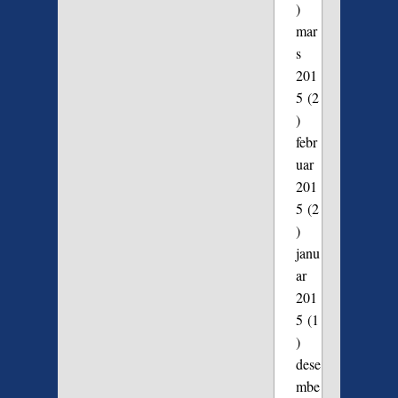
)
mar
s
201
5
(2
)
febr
uar
201
5
(2
)
janu
ar
201
5
(1
)
dese
mbe