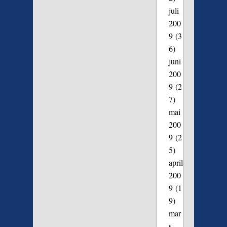
juli
200
9
(3
6)
juni
200
9
(2
7)
mai
200
9
(2
5)
april
200
9
(1
9)
mar
s