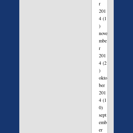
r
201
4
(1
)
nove
mbe
r
201
4
(2
)
okto
ber
201
4
(1
0)
sept
emb
er