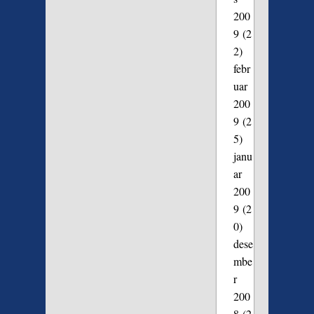
200
9
(2
2)
febr
uar
200
9
(2
5)
janu
ar
200
9
(2
0)
dese
mbe
r
200
8
(2