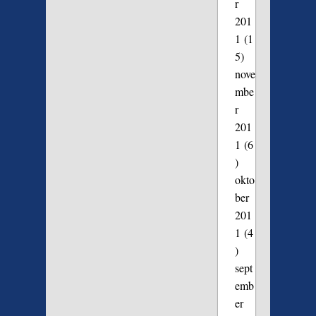
r
201
1
(1
5)
nove
mbe
r
201
1
(6
)
okto
ber
201
1
(4
)
sept
emb
er