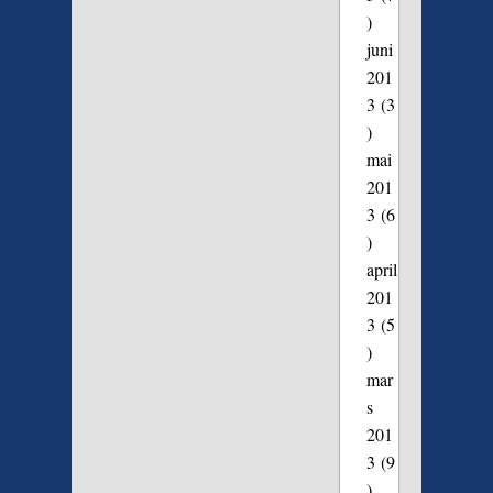
)
juni
201
3
(3
)
mai
201
3
(6
)
april
201
3
(5
)
mar
s
201
3
(9
)