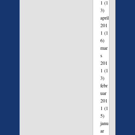
1
(1
3)
april
201
1
(1
6)
mar
s
201
1
(1
3)
febr
uar
201
1
(1
5)
janu
ar