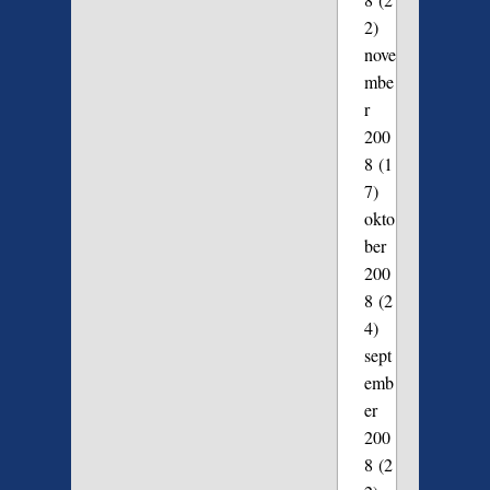
2)
nove
mbe
r
200
8
(1
7)
okto
ber
200
8
(2
4)
sept
emb
er
200
8
(2