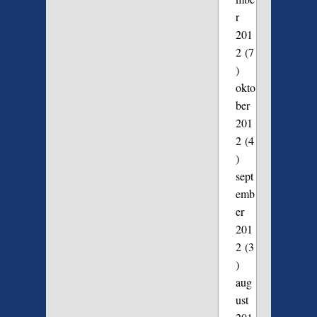
r
201
2
(7
)
okto
ber
201
2
(4
)
sept
emb
er
201
2
(3
)
aug
ust