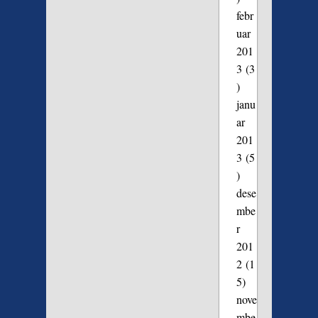
febr
uar
201
3
(3
)
janu
ar
201
3
(5
)
dese
mbe
r
201
2
(1
5)
nove
mbe