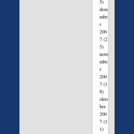
5)
dese
mbe
r
200
7
(2
5)
nove
mbe
r
200
7
(1
8)
okto
ber
200
7
(1
1)