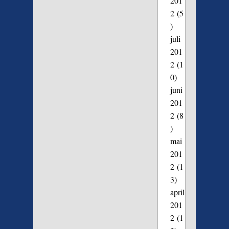
201
2
(5
)
juli
201
2
(1
0)
juni
201
2
(8
)
mai
201
2
(1
3)
april
201
2
(1