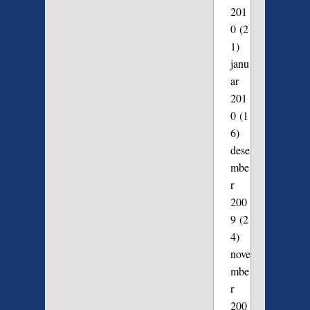
201
0
(2
1)
janu
ar
201
0
(1
6)
dese
mbe
r
200
9
(2
4)
nove
mbe
r
200