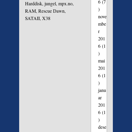
6
(7
Harddisk
,
jungel
,
mpx.no
,
)
RAM
,
Rescue Dawn
,
nove
SATAII
,
X38
mbe
r
201
6
(1
)
mai
201
6
(1
)
janu
ar
201
6
(1
)
dese