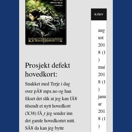
Arkiv
aug
ust
201
8
(1
)
Prosjekt defekt
mai
hovedkort:
201
8
(1
Snakket med Terje i dag
)
over pÃ¥ mpx.no og han
janu
fikset det slik at jeg kan fÃ¥
ar
tilsendt et nytt hovedkort
201
(X38) fÃ¸r jeg sender inn
8
(1
det gamle hovedkortet mitt.
)
SÃ¥ da kan jeg bytte