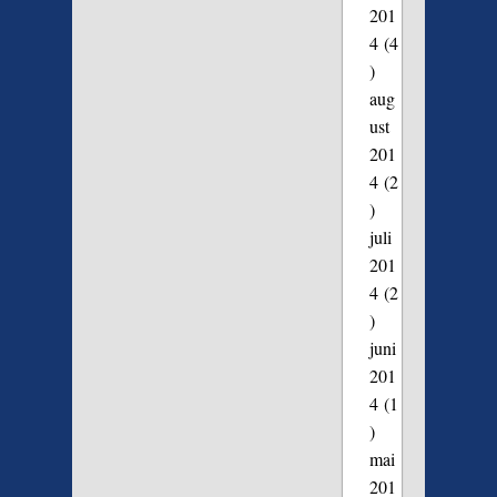
201
4
(4
)
aug
ust
201
4
(2
)
juli
201
4
(2
)
juni
201
4
(1
)
mai
201