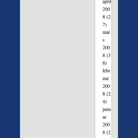
april
200
8
(2
7)
mar
s
200
8
(3
8)
febr
uar
200
8
(2
4)
janu
ar
200
8
(2