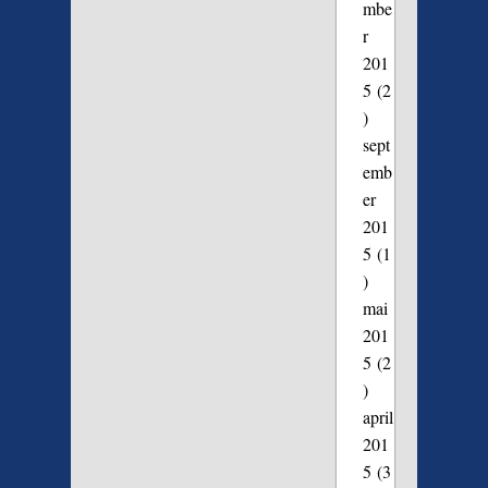
mbe
r
201
5
(2
)
sept
emb
er
201
5
(1
)
mai
201
5
(2
)
april
201
5
(3