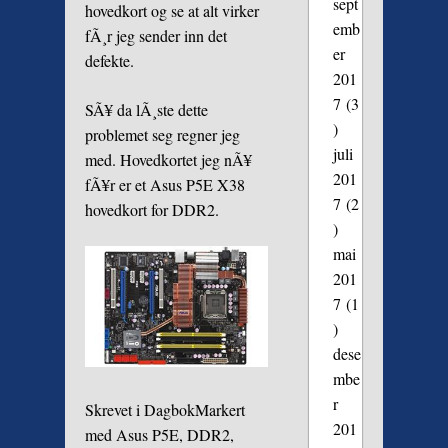
sept
hovedkort og se at alt virker
emb
fÃ¸r jeg sender inn det
er
defekte.
201
7
(3
SÃ¥ da lÃ¸ste dette
)
problemet seg regner jeg
juli
med. Hovedkortet jeg nÃ¥
201
fÃ¥r er et Asus P5E X38
7
(2
hovedkort for DDR2.
)
mai
201
7
(1
)
dese
mbe
r
Skrevet i
Dagbok
Markert
201
med
Asus P5E
,
DDR2
,