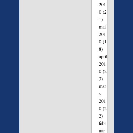
201
0
(2
1)
mai
201
0
(1
8)
april
201
0
(2
3)
mar
s
201
0
(2
2)
febr
uar