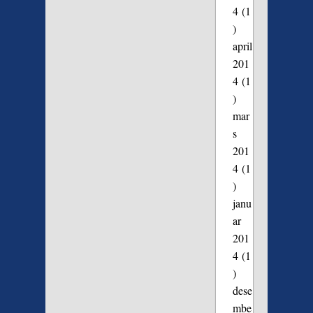
4
(1
)
april
201
4
(1
)
mar
s
201
4
(1
)
janu
ar
201
4
(1
)
dese
mbe