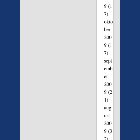
9
(1
7)
okto
ber
200
9
(1
7)
sept
emb
er
200
9
(2
1)
aug
ust
200
9
(3
2)