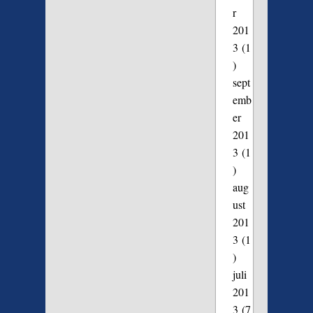
r
201
3
(1
)
sept
emb
er
201
3
(1
)
aug
ust
201
3
(1
)
juli
201
3
(7