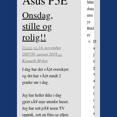
Asus P5E
Mitt
data
Onsdag,
utst
yr
stille og
Bild
rolig!!
er
D
Postet på
14. november
a
2007
30. august 2018
av
j
Kenneth Myhre
e
g
I dag har det vÃ¦rt overskyet
v
og det har vÃ¦rt rundt 2
a
grader ute i dag.
r
l
Jeg har heller ikke i dag
i
gjort sÃ¥ mye utenfor huset.
t
Jeg har sett pÃ¥ noen TV
e
opptak, sett en film og ellers