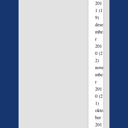
201
1
(1
9)
dese
mbe
r
201
0
(2
2)
nove
mbe
r
201
0
(2
1)
okto
ber
201