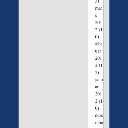
3)
mar
s
201
2
(1
0)
febr
uar
201
2
(1
2)
janu
ar
201
2
(1
0)
dese
mbe