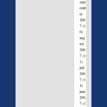
sept
emb
er
200
7
(1
0)
aug
ust
200
7
(1
1)
juli
200
7
(1
4)
juni
200
7
(1