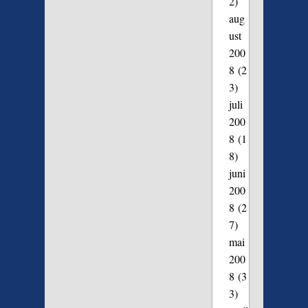
2)
aug
ust
200
8
(2
3)
juli
200
8
(1
8)
juni
200
8
(2
7)
mai
200
8
(3
3)