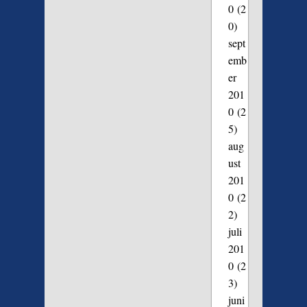
0
(2
0)
sept
emb
er
201
0
(2
5)
aug
ust
201
0
(2
2)
juli
201
0
(2
3)
juni