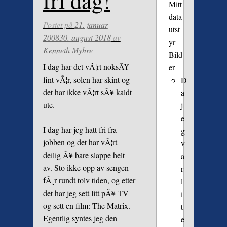
fri dag!
Mitt
data
Postet på
21. januar
utst
2008
30. august 2018
av
yr
Kenneth Myhre
Bild
I dag har det vÃ¦rt noksÃ¥
er
fint vÃ¦r, solen har skint og
D
det har ikke vÃ¦rt sÃ¥ kaldt
a
ute.
j
e
I dag har jeg hatt fri fra
g
jobben og det har vÃ¦rt
v
deilig Ã¥ bare slappe helt
a
av. Sto ikke opp av sengen
r
fÃ¸r rundt tolv tiden, og etter
l
det har jeg sett litt pÃ¥ TV
i
og sett en film: The Matrix.
t
Egentlig syntes jeg den
e