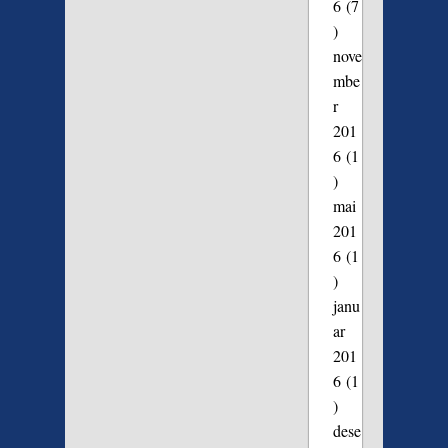
6
(7
)
nove
mbe
r
201
6
(1
)
mai
201
6
(1
)
janu
ar
201
6
(1
)
dese