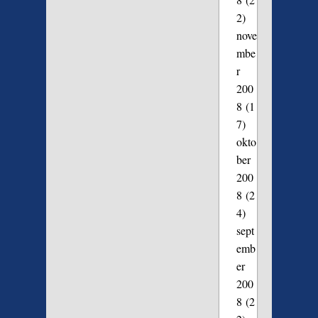
2)
nove
mbe
r
200
8
(1
7)
okto
ber
200
8
(2
4)
sept
emb
er
200
8
(2