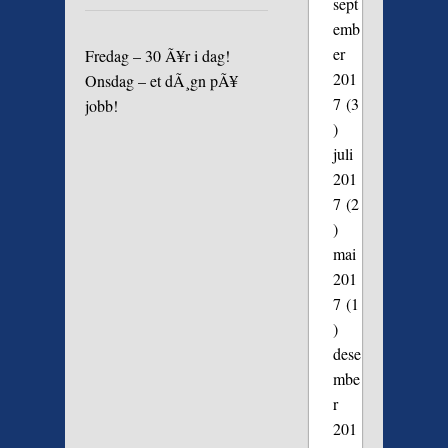
sept
emb
er
Fredag – 30 Ã¥r i dag!
201
Onsdag – et dÃ¸gn pÃ¥
7
(3
jobb!
)
juli
201
7
(2
)
mai
201
7
(1
)
dese
mbe
r
201