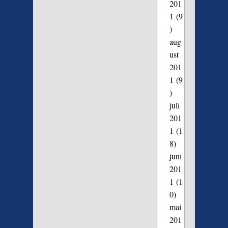
201
1
(9
)
aug
ust
201
1
(9
)
juli
201
1
(1
8)
juni
201
1
(1
0)
mai
201