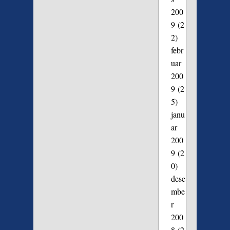
200
9
(2
2)
febr
uar
200
9
(2
5)
janu
ar
200
9
(2
0)
dese
mbe
r
200
8
(2