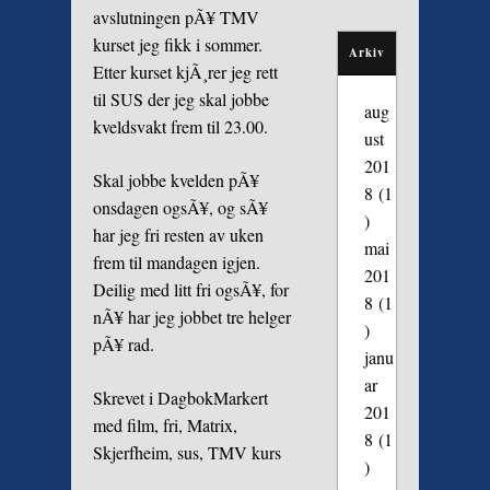
avslutningen pÃ¥ TMV
kurset jeg fikk i sommer.
Arkiv
Etter kurset kjÃ¸rer jeg rett
til SUS der jeg skal jobbe
aug
kveldsvakt frem til 23.00.
ust
201
Skal jobbe kvelden pÃ¥
8
(1
onsdagen ogsÃ¥, og sÃ¥
)
har jeg fri resten av uken
mai
frem til mandagen igjen.
201
Deilig med litt fri ogsÃ¥, for
8
(1
nÃ¥ har jeg jobbet tre helger
)
pÃ¥ rad.
janu
ar
Skrevet i
Dagbok
Markert
201
med
film
,
fri
,
Matrix
,
8
(1
Skjerfheim
,
sus
,
TMV kurs
)