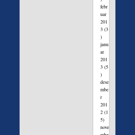
febr
uar
201
3
(3
)
janu
ar
201
3
(5
)
dese
mbe
r
201
2
(1
5)
nove
mbe