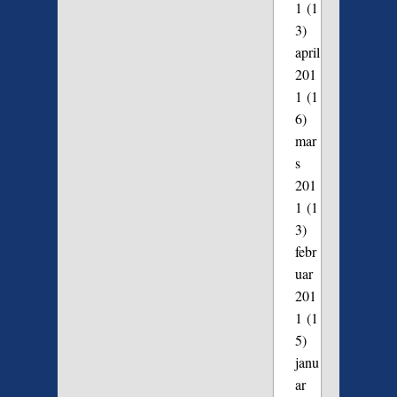
1
(1
3)
april
201
1
(1
6)
mar
s
201
1
(1
3)
febr
uar
201
1
(1
5)
janu
ar