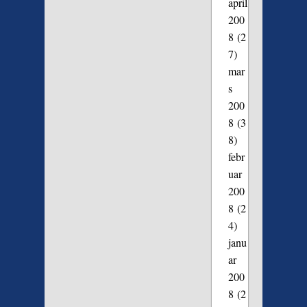
april
200
8
(2
7)
mar
s
200
8
(3
8)
febr
uar
200
8
(2
4)
janu
ar
200
8
(2