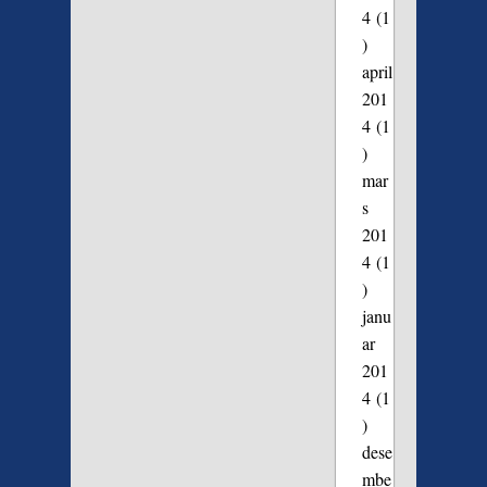
4
(1
)
april
201
4
(1
)
mar
s
201
4
(1
)
janu
ar
201
4
(1
)
dese
mbe