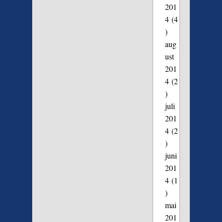
201
4
(4
)
aug
ust
201
4
(2
)
juli
201
4
(2
)
juni
201
4
(1
)
mai
201