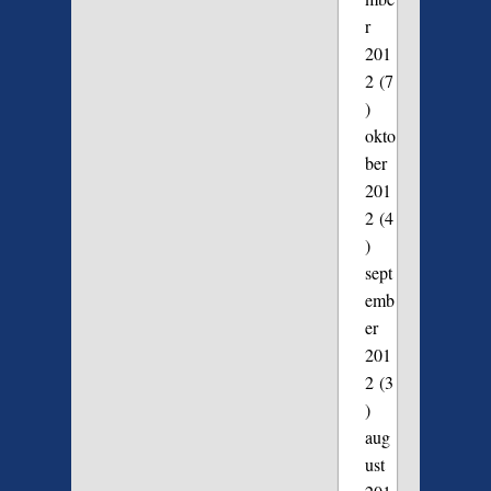
r
201
2
(7
)
okto
ber
201
2
(4
)
sept
emb
er
201
2
(3
)
aug
ust