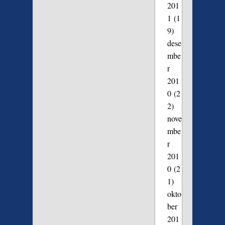
201
1
(1
9)
dese
mbe
r
201
0
(2
2)
nove
mbe
r
201
0
(2
1)
okto
ber
201