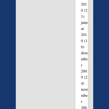
201
0
(2
1)
janu
ar
201
0
(1
6)
dese
mbe
r
200
9
(2
4)
nove
mbe
r
200