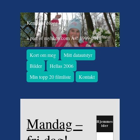
Kenneths blogg
a part of myhken.com Â© 1999-2018
Kort om meg
Mitt datautstyr
Bilder
Hellas 2006
Min topp 20 filmliste
Kontakt
Mandag –
Hjemmes
ider