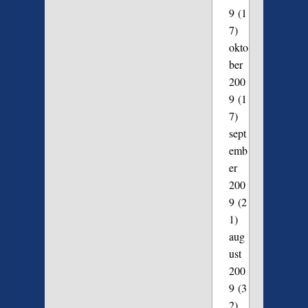
9
(1
7)
okto
ber
200
9
(1
7)
sept
emb
er
200
9
(2
1)
aug
ust
200
9
(3
2)