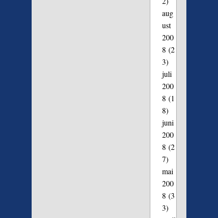
2)
aug
ust
200
8
(2
3)
juli
200
8
(1
8)
juni
200
8
(2
7)
mai
200
8
(3
3)