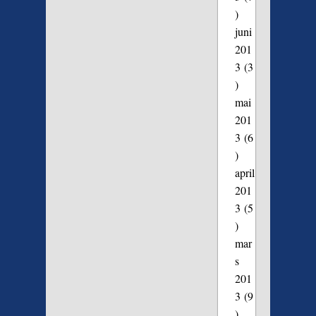
)
juni
201
3
(3
)
mai
201
3
(6
)
april
201
3
(5
)
mar
s
201
3
(9
)