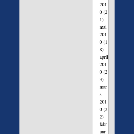
201
0
(2
1)
mai
201
0
(1
8)
april
201
0
(2
3)
mar
s
201
0
(2
2)
febr
uar