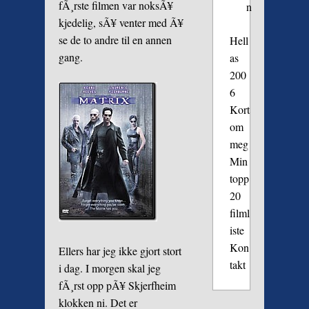
fÃ¸rste filmen var noksÃ¥
n
kjedelig, sÃ¥ venter med Ã¥
se de to andre til en annen
Hell
gang.
as
200
6
Kort
om
meg
Min
topp
20
filml
iste
Kon
Ellers har jeg ikke gjort stort
takt
i dag. I morgen skal jeg
fÃ¸rst opp pÃ¥ Skjerfheim
klokken ni. Det er