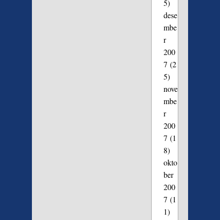
5)
dese
mbe
r
200
7
(2
5)
nove
mbe
r
200
7
(1
8)
okto
ber
200
7
(1
1)