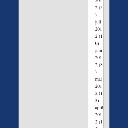
201
2
(5
)
juli
201
2
(1
0)
juni
201
2
(8
)
mai
201
2
(1
3)
april
201
2
(1