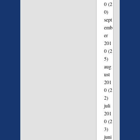
0
(2
0)
sept
emb
er
201
0
(2
5)
aug
ust
201
0
(2
2)
juli
201
0
(2
3)
juni