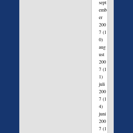
sept
emb
er
200
7
(1
0)
aug
ust
200
7
(1
1)
juli
200
7
(1
4)
juni
200
7
(1