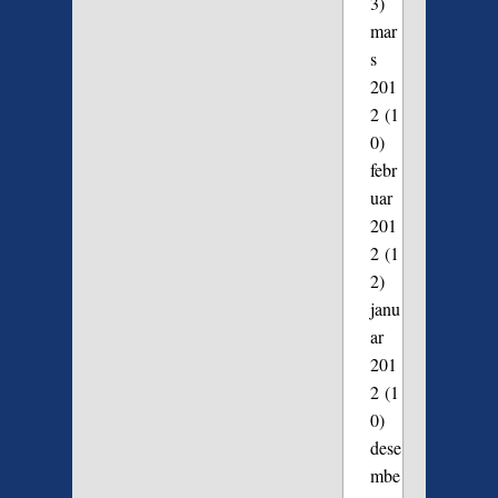
3)
mar
s
201
2
(1
0)
febr
uar
201
2
(1
2)
janu
ar
201
2
(1
0)
dese
mbe