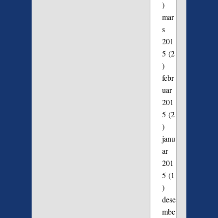
)
mar
s
201
5
(2
)
febr
uar
201
5
(2
)
janu
ar
201
5
(1
)
dese
mbe