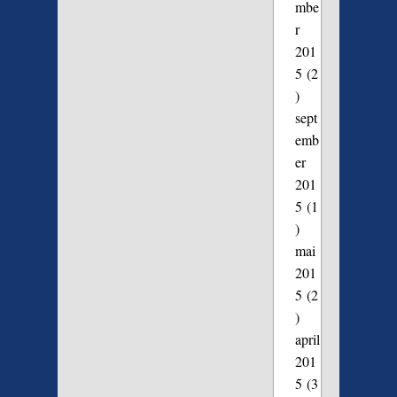
mbe
r
201
5
(2
)
sept
emb
er
201
5
(1
)
mai
201
5
(2
)
april
201
5
(3