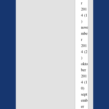
r
201
4
(1
)
nove
mbe
r
201
4
(2
)
okto
ber
201
4
(1
0)
sept
emb
er