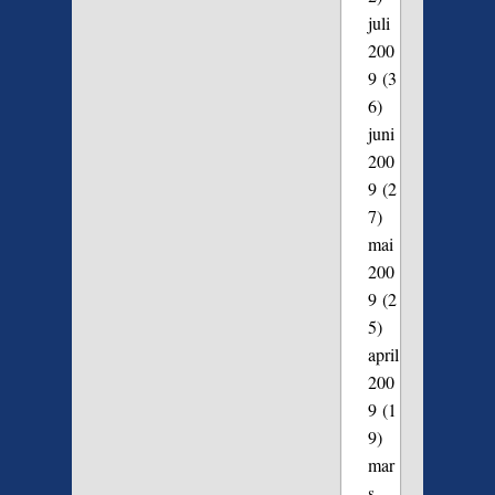
juli
200
9
(3
6)
juni
200
9
(2
7)
mai
200
9
(2
5)
april
200
9
(1
9)
mar
s