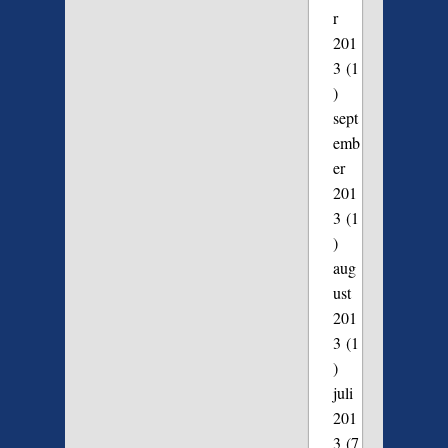
r
201
3
(1
)
sept
emb
er
201
3
(1
)
aug
ust
201
3
(1
)
juli
201
3
(7