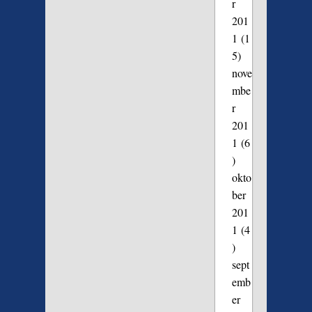
r
201
1
(1
5)
nove
mbe
r
201
1
(6
)
okto
ber
201
1
(4
)
sept
emb
er