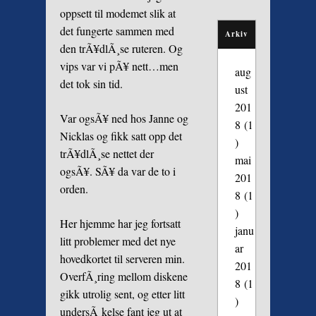
oppsett til modemet slik at
det fungerte sammen med
Arkiv
den trÃ¥dlÃ¸se ruteren. Og
vips var vi pÃ¥ nett…men
aug
det tok sin tid.
ust
201
Var ogsÃ¥ ned hos Janne og
8
(1
Nicklas og fikk satt opp det
)
trÃ¥dlÃ¸se nettet der
mai
ogsÃ¥. SÃ¥ da var de to i
201
orden.
8
(1
)
Her hjemme har jeg fortsatt
janu
litt problemer med det nye
ar
hovedkortet til serveren min.
201
OverfÃ¸ring mellom diskene
8
(1
gikk utrolig sent, og etter litt
)
undersÃ¸kelse fant jeg ut at