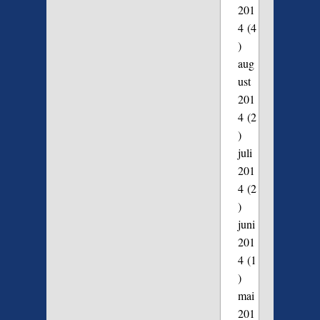
201
4
(4
)
aug
ust
201
4
(2
)
juli
201
4
(2
)
juni
201
4
(1
)
mai
201