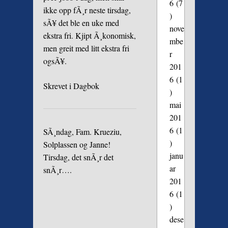
6
(7
ikke opp fÃ¸r neste tirsdag,
)
sÃ¥ det ble en uke med
nove
ekstra fri. Kjipt Ã¸konomisk,
mbe
men greit med litt ekstra fri
r
ogsÃ¥.
201
6
(1
Skrevet i
Dagbok
)
mai
201
6
(1
SÃ¸ndag, Fam. Krueziu,
)
Solplassen og Janne!
janu
Tirsdag, det snÃ¸r det
ar
snÃ¸r….
201
6
(1
)
dese