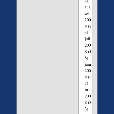
2)
aug
ust
200
8
(2
3)
juli
200
8
(1
8)
juni
200
8
(2
7)
mai
200
8
(3
3)