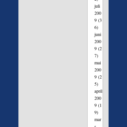
juli
200
9
(3
6)
juni
200
9
(2
7)
mai
200
9
(2
5)
april
200
9
(1
9)
mar
s