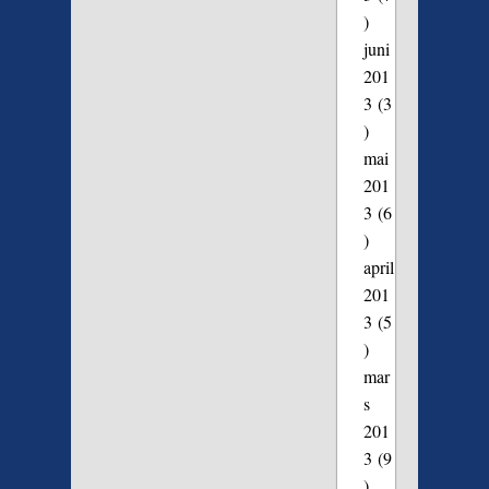
)
juni
201
3
(3
)
mai
201
3
(6
)
april
201
3
(5
)
mar
s
201
3
(9
)