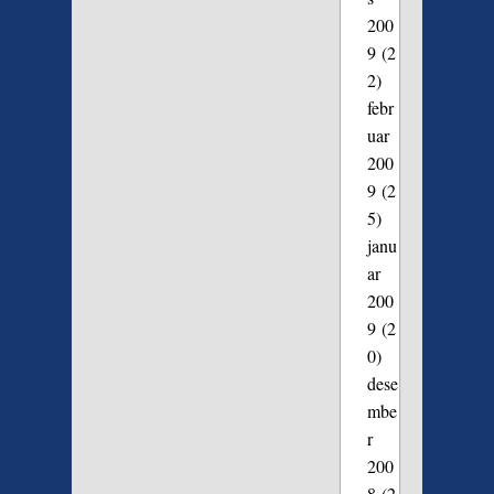
200
9
(2
2)
febr
uar
200
9
(2
5)
janu
ar
200
9
(2
0)
dese
mbe
r
200
8
(2