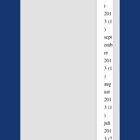
r
201
3
(1
)
sept
emb
er
201
3
(1
)
aug
ust
201
3
(1
)
juli
201
3
(7