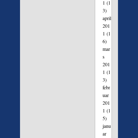
1
(1
3)
april
201
1
(1
6)
mar
s
201
1
(1
3)
febr
uar
201
1
(1
5)
janu
ar