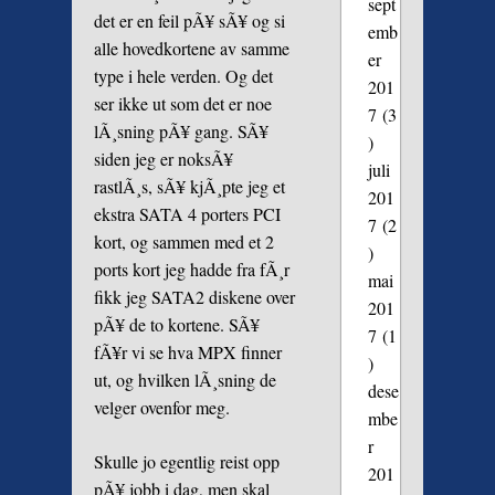
sept
det er en feil pÃ¥ sÃ¥ og si
emb
alle hovedkortene av samme
er
type i hele verden. Og det
201
ser ikke ut som det er noe
7
(3
lÃ¸sning pÃ¥ gang. SÃ¥
)
siden jeg er noksÃ¥
juli
rastlÃ¸s, sÃ¥ kjÃ¸pte jeg et
201
ekstra SATA 4 porters PCI
7
(2
kort, og sammen med et 2
)
ports kort jeg hadde fra fÃ¸r
mai
fikk jeg SATA2 diskene over
201
pÃ¥ de to kortene. SÃ¥
7
(1
fÃ¥r vi se hva MPX finner
)
ut, og hvilken lÃ¸sning de
dese
velger ovenfor meg.
mbe
r
Skulle jo egentlig reist opp
201
pÃ¥ jobb i dag, men skal