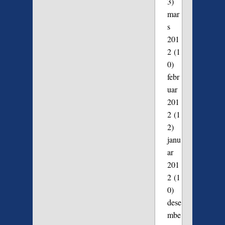
3)
mar
s
201
2
(1
0)
febr
uar
201
2
(1
2)
janu
ar
201
2
(1
0)
dese
mbe