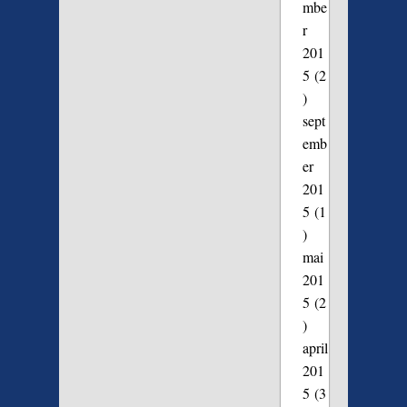
mbe
r
201
5
(2
)
sept
emb
er
201
5
(1
)
mai
201
5
(2
)
april
201
5
(3