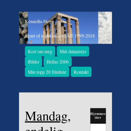
Kenneths blogg
a part of myhken.com Â© 1999-2018
Kort om meg
Mitt datautstyr
Bilder
Hellas 2006
Min topp 20 filmliste
Kontakt
Mandag,
Hjemmes
ider