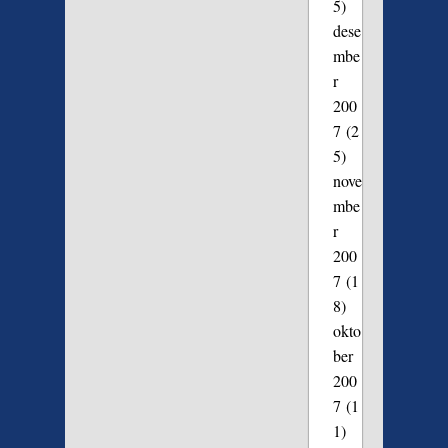
5)
dese
mbe
r
200
7
(2
5)
nove
mbe
r
200
7
(1
8)
okto
ber
200
7
(1
1)