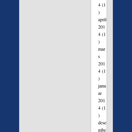
4
(1
)
april
201
4
(1
)
mar
s
201
4
(1
)
janu
ar
201
4
(1
)
dese
mbe