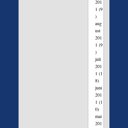
201
1
(9
)
aug
ust
201
1
(9
)
juli
201
1
(1
8)
juni
201
1
(1
0)
mai
201