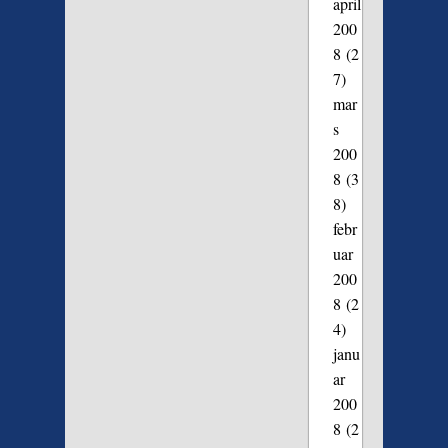
april
200
8
(2
7)
mar
s
200
8
(3
8)
febr
uar
200
8
(2
4)
janu
ar
200
8
(2