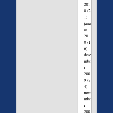
201
0
(2
1)
janu
ar
201
0
(1
6)
dese
mbe
r
200
9
(2
4)
nove
mbe
r
200