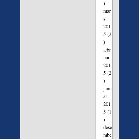
)
mar
s
201
5
(2
)
febr
uar
201
5
(2
)
janu
ar
201
5
(1
)
dese
mbe