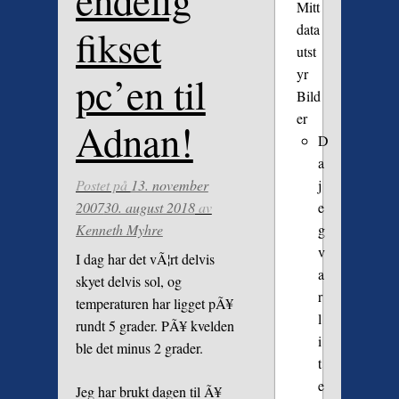
endelig
Mitt
data
fikset
utst
yr
pc’en til
Bild
er
Adnan!
D
a
Postet på
13. november
j
2007
30. august 2018
av
e
Kenneth Myhre
g
v
I dag har det vÃ¦rt delvis
a
skyet delvis sol, og
r
temperaturen har ligget pÃ¥
l
rundt 5 grader. PÃ¥ kvelden
i
ble det minus 2 grader.
t
e
Jeg har brukt dagen til Ã¥