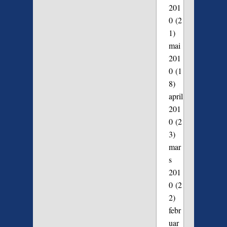
201
0
(2
1)
mai
201
0
(1
8)
april
201
0
(2
3)
mar
s
201
0
(2
2)
febr
uar