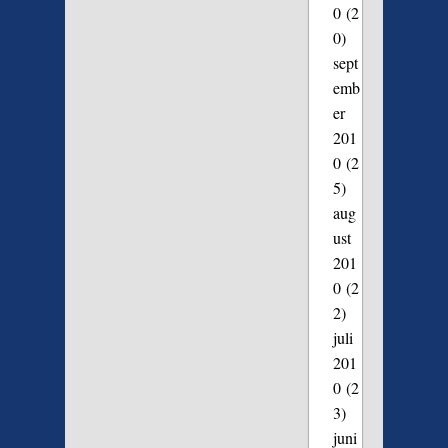
0
(2
0)
sept
emb
er
201
0
(2
5)
aug
ust
201
0
(2
2)
juli
201
0
(2
3)
juni