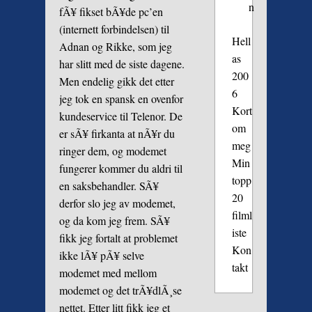
n
fÃ¥ fikset bÃ¥de pc’en
(internett forbindelsen) til
Hell
Adnan og Rikke, som jeg
as
har slitt med de siste dagene.
200
Men endelig gikk det etter
6
jeg tok en spansk en ovenfor
Kort
kundeservice til Telenor. De
om
er sÃ¥ firkanta at nÃ¥r du
meg
ringer dem, og modemet
Min
fungerer kommer du aldri til
topp
en saksbehandler. SÃ¥
20
derfor slo jeg av modemet,
filml
og da kom jeg frem. SÃ¥
iste
fikk jeg fortalt at problemet
Kon
ikke lÃ¥ pÃ¥ selve
takt
modemet med mellom
modemet og det trÃ¥dlÃ¸se
nettet. Etter litt fikk jeg et