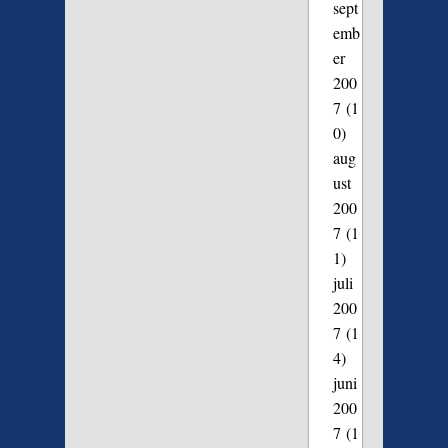
sept
emb
er
200
7
(1
0)
aug
ust
200
7
(1
1)
juli
200
7
(1
4)
juni
200
7
(1