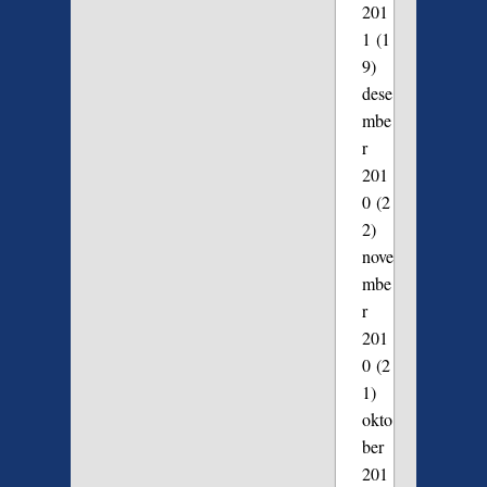
201
1
(1
9)
dese
mbe
r
201
0
(2
2)
nove
mbe
r
201
0
(2
1)
okto
ber
201