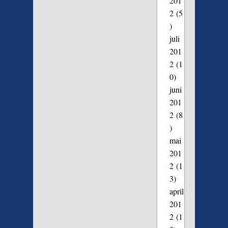
201
2
(5
)
juli
201
2
(1
0)
juni
201
2
(8
)
mai
201
2
(1
3)
april
201
2
(1