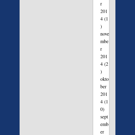
r
201
4
(1
)
nove
mbe
r
201
4
(2
)
okto
ber
201
4
(1
0)
sept
emb
er