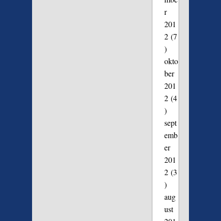
r
201
2
(7
)
okto
ber
201
2
(4
)
sept
emb
er
201
2
(3
)
aug
ust