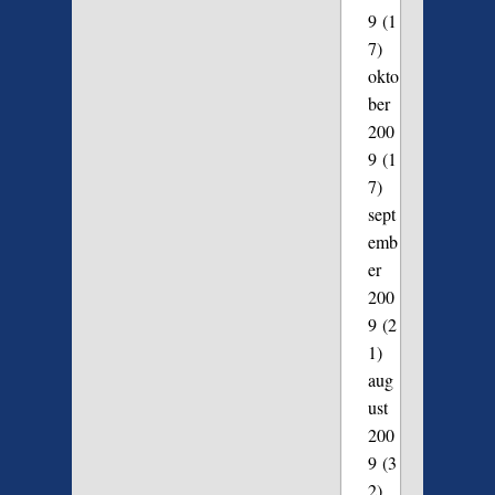
9
(1
7)
okto
ber
200
9
(1
7)
sept
emb
er
200
9
(2
1)
aug
ust
200
9
(3
2)