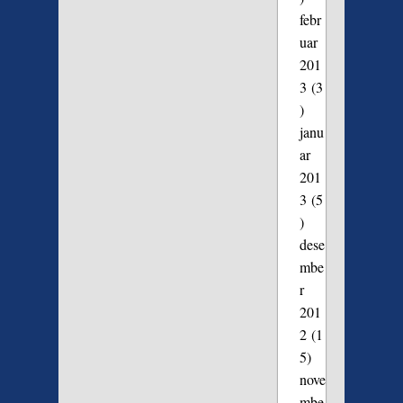
febr
uar
201
3
(3
)
janu
ar
201
3
(5
)
dese
mbe
r
201
2
(1
5)
nove
mbe