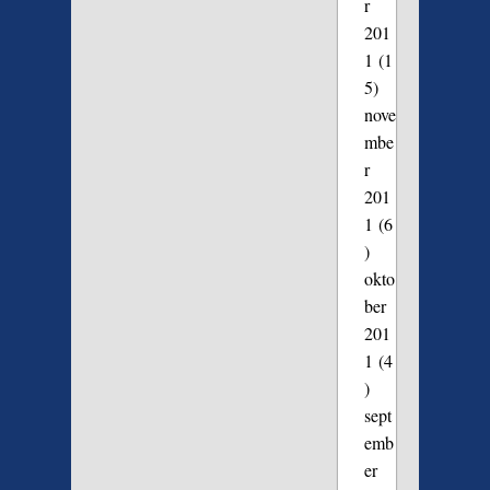
r
201
1
(1
5)
nove
mbe
r
201
1
(6
)
okto
ber
201
1
(4
)
sept
emb
er