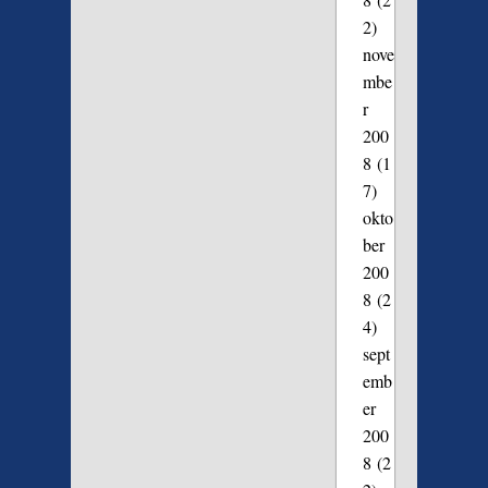
2)
nove
mbe
r
200
8
(1
7)
okto
ber
200
8
(2
4)
sept
emb
er
200
8
(2